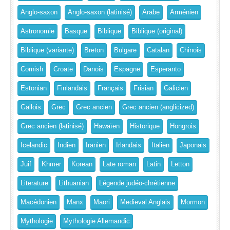
Anglo-saxon
Anglo-saxon (latinisé)
Arabe
Arménien
Astronomie
Basque
Biblique
Biblique (original)
Biblique (variante)
Breton
Bulgare
Catalan
Chinois
Cornish
Croate
Danois
Espagne
Esperanto
Estonian
Finlandais
Français
Frisian
Galicien
Gallois
Grec
Grec ancien
Grec ancien (anglicized)
Grec ancien (latinisé)
Hawaïen
Historique
Hongrois
Icelandic
Indien
Iranien
Irlandais
Italien
Japonais
Juif
Khmer
Korean
Late roman
Latin
Letton
Literature
Lithuanian
Légende judéo-chrétienne
Macédonien
Manx
Maori
Medieval Anglais
Mormon
Mythologie
Mythologie Allemandic