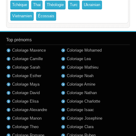
Tchèque
Thai
Théologie
Turc
Ukrainian
Vietnamien
Écossais
Top prénoms
Coloriage Maxence
Coloriage Mohamed
Coloriage Camille
Coloriage Lea
Coloriage Sarah
Coloriage Mathieu
Coloriage Esther
Coloriage Noah
Coloriage Maya
Coloriage Amine
Coloriage David
Coloriage Nathan
Coloriage Elisa
Coloriage Charlotte
Coloriage Alexandre
Coloriage Isaac
Coloriage Manon
Coloriage Josephine
Coloriage Theo
Coloriage Clara
Coloriage Romane
Coloriage Ruben