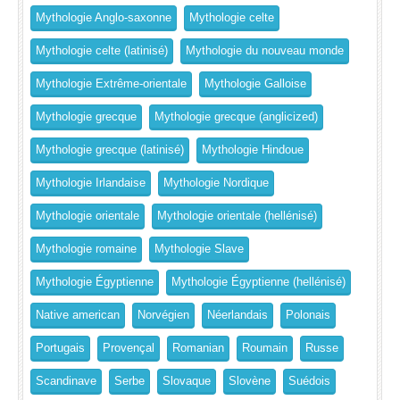
Mythologie Anglo-saxonne
Mythologie celte
Mythologie celte (latinisé)
Mythologie du nouveau monde
Mythologie Extrême-orientale
Mythologie Galloise
Mythologie grecque
Mythologie grecque (anglicized)
Mythologie grecque (latinisé)
Mythologie Hindoue
Mythologie Irlandaise
Mythologie Nordique
Mythologie orientale
Mythologie orientale (hellénisé)
Mythologie romaine
Mythologie Slave
Mythologie Égyptienne
Mythologie Égyptienne (hellénisé)
Native american
Norvégien
Néerlandais
Polonais
Portugais
Provençal
Romanian
Roumain
Russe
Scandinave
Serbe
Slovaque
Slovène
Suédois