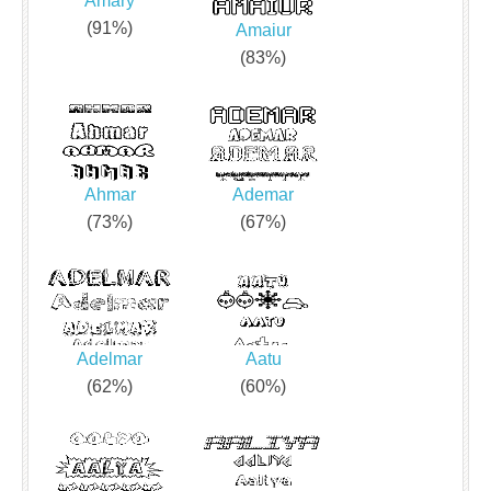
Amary
(91%)
Amaiur
(83%)
Ahmar
Ademar
(73%)
(67%)
Adelmar
Aatu
(62%)
(60%)