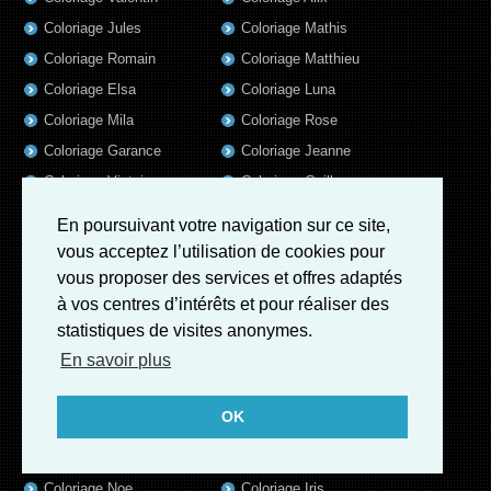
Coloriage Jules
Coloriage Mathis
Coloriage Romain
Coloriage Matthieu
Coloriage Elsa
Coloriage Luna
Coloriage Mila
Coloriage Rose
Coloriage Garance
Coloriage Jeanne
Coloriage Victoire
Coloriage Guillaume
Coloriage Eleonore
Coloriage Benjamin
En poursuivant votre navigation sur ce site,
Coloriage Marius
Coloriage Salome
vous acceptez l’utilisation de cookies pour
Coloriage Louis
Coloriage Matteo
vous proposer des services et offres adaptés
à vos centres d’intérêts et pour réaliser des
Coloriage Ava
Coloriage Ulysse
statistiques de visites anonymes.
Coloriage Simon
Coloriage Martin
En savoir plus
Coloriage Lina
Coloriage Alicia
Coloriage Julien
Coloriage Heloïse
OK
Coloriage Nina
Coloriage Felix
Coloriage Arthur
Coloriage Rayan
Coloriage Noe
Coloriage Iris