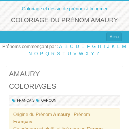
Coloriage et dessin de prénom à Imprimer
COLORIAGE DU PRÉNOM AMAURY
Menu
Prénoms commençant par :
A
B
C
D
E
F
G
H
I
J
K
L
M
Top 100 des Prénoms
N
O
P
Q
R
S
T
U
V
W
X
Y
Z
Prénoms Filles
Prénoms Garçons
AMAURY
COLORIAGES
Chercher un Prénom !
FRANÇAIS
GARÇON
Origine du Prénom
Amaury
: Prénom
Français
.
Ce prénom est plutôt utilisé pour un
Garçon
.