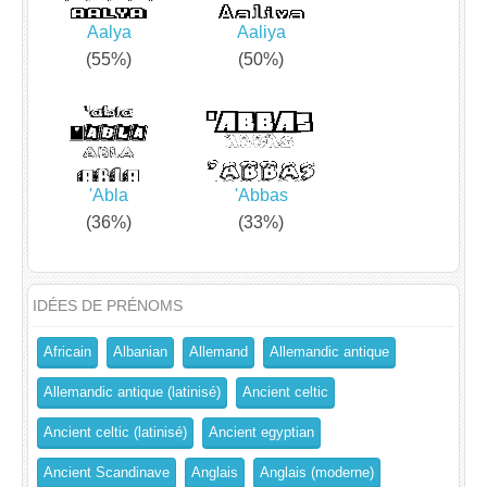
Aalya
Aaliya
(55%)
(50%)
'Abla
'Abbas
(36%)
(33%)
IDÉES DE PRÉNOMS
Africain
Albanian
Allemand
Allemandic antique
Allemandic antique (latinisé)
Ancient celtic
Ancient celtic (latinisé)
Ancient egyptian
Ancient Scandinave
Anglais
Anglais (moderne)