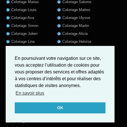
Coloriage Marius
Coloriage Salome
Coloriage Louis
Coloriage Matteo
Coloriage Ava
Coloriage Ulysse
Coloriage Simon
Coloriage Martin
Coloriage Julien
Coloriage Alicia
Coloriage Lina
Coloriage Heloïse
Coloriage Nina
Coloriage Felix
Coloriage Arthur
Coloriage Rayan
En poursuivant votre navigation sur ce site,
vous acceptez l’utilisation de cookies pour
Coloriage Noe
Coloriage Iris
vous proposer des services et offres adaptés
Coloriage William
Coloriage Ambre
à vos centres d’intérêts et pour réaliser des
Coloriage Charles
statistiques de visites anonymes.
Coloriage Oscar
En savoir plus
Coloriage Quentin
Coloriage Agathe
OK
Coloriage Pierre
Coloriage Fatoumata