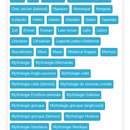
Grec ancien (latinisé)
Hawaïen
Historique
Hongrois
Icelandic
Indien
Iranien
Irlandais
Italien
Japonais
Juif
Khmer
Korean
Late roman
Latin
Letton
Literature
Lithuanian
Légende judéo-chrétienne
Macédonien
Manx
Maori
Medieval Anglais
Mormon
Mythologie
Mythologie Allemandic
Mythologie Anglo-saxonne
Mythologie celte
Mythologie celte (latinisé)
Mythologie du nouveau monde
Mythologie Extrême-orientale
Mythologie Galloise
Mythologie grecque
Mythologie grecque (anglicized)
Mythologie grecque (latinisé)
Mythologie Hindoue
Mythologie Irlandaise
Mythologie Nordique