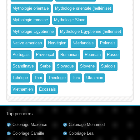
Mythologie orientale
Mythologie orientale (hellénisé)
Mythologie romaine
Mythologie Slave
Mythologie Égyptienne
Mythologie Égyptienne (hellénisé)
Native american
Norvégien
Néerlandais
Polonais
Portugais
Provençal
Romanian
Roumain
Russe
Scandinave
Serbe
Slovaque
Slovène
Suédois
Tchèque
Thai
Théologie
Turc
Ukrainian
Vietnamien
Écossais
Top prénoms
Coloriage Maxence
Coloriage Mohamed
Coloriage Camille
Coloriage Lea