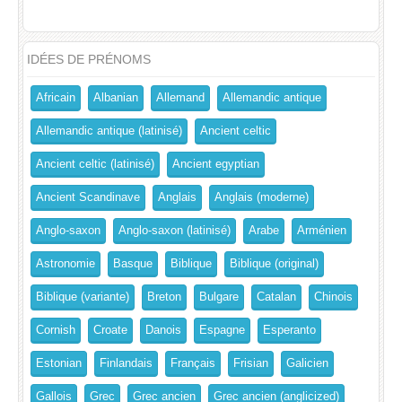
IDÉES DE PRÉNOMS
Africain
Albanian
Allemand
Allemandic antique
Allemandic antique (latinisé)
Ancient celtic
Ancient celtic (latinisé)
Ancient egyptian
Ancient Scandinave
Anglais
Anglais (moderne)
Anglo-saxon
Anglo-saxon (latinisé)
Arabe
Arménien
Astronomie
Basque
Biblique
Biblique (original)
Biblique (variante)
Breton
Bulgare
Catalan
Chinois
Cornish
Croate
Danois
Espagne
Esperanto
Estonian
Finlandais
Français
Frisian
Galicien
Gallois
Grec
Grec ancien
Grec ancien (anglicized)