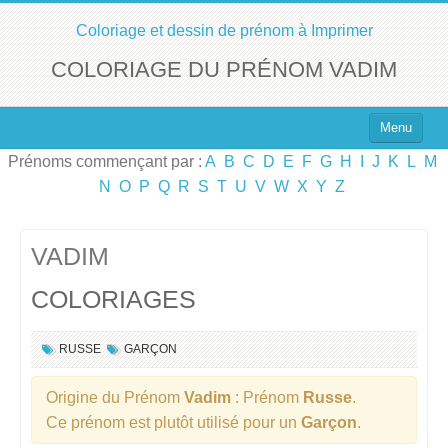
Coloriage et dessin de prénom à Imprimer
COLORIAGE DU PRÉNOM VADIM
Menu
Prénoms commençant par :
A
B
C
D
E
F
G
H
I
J
K
L
M
Top 100 des Prénoms
N
O
P
Q
R
S
T
U
V
W
X
Y
Z
Prénoms Filles
Prénoms Garçons
VADIM
COLORIAGES
Chercher un Prénom !
RUSSE
GARÇON
Origine du Prénom
Vadim
: Prénom
Russe
.
Ce prénom est plutôt utilisé pour un
Garçon
.