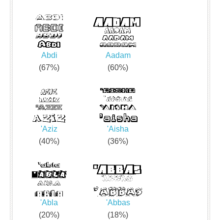
Abdi
Aadam
(67%)
(60%)
'Aziz
'Aisha
(40%)
(36%)
'Abla
'Abbas
(20%)
(18%)