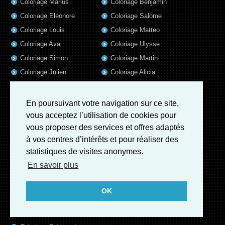
Coloriage Marius
Coloriage Benjamin
Coloriage Eleonore
Coloriage Salome
Coloriage Louis
Coloriage Matteo
Coloriage Ava
Coloriage Ulysse
Coloriage Simon
Coloriage Martin
Coloriage Julien
Coloriage Alicia
Coloriage Lina
Coloriage Heloïse
Coloriage Nina
Coloriage Felix
En poursuivant votre navigation sur ce site,
Coloriage Arthur
Coloriage Rayan
vous acceptez l’utilisation de cookies pour
vous proposer des services et offres adaptés
Coloriage Noe
Coloriage Iris
à vos centres d’intérêts et pour réaliser des
Coloriage William
Coloriage Ambre
statistiques de visites anonymes.
Coloriage Charles
En savoir plus
Coloriage Oscar
Coloriage Agathe
OK
Coloriage Quentin
Coloriage Pierre