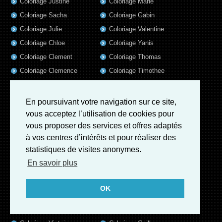
Coloriage Justine
Coloriage Marie
Coloriage Sacha
Coloriage Gabin
Coloriage Julie
Coloriage Valentine
Coloriage Chloe
Coloriage Yanis
Coloriage Clement
Coloriage Thomas
Coloriage Clemence
Coloriage Timothee
Coloriage Emilie
Coloriage Tom
Coloriage Axel
Coloriage Liam
En poursuivant votre navigation sur ce site,
Coloriage Lola
Coloriage Baptiste
vous acceptez l’utilisation de cookies pour
vous proposer des services et offres adaptés
Coloriage Samuel
Coloriage Lisa
à vos centres d’intérêts et pour réaliser des
Coloriage Valentin
Coloriage Alix
statistiques de visites anonymes.
Coloriage Jules
Coloriage Mathis
En savoir plus
Coloriage Romain
Coloriage Matthieu
Coloriage Elsa
Coloriage Luna
OK
Coloriage Mila
Coloriage Rose
Coloriage Garance
Coloriage Jeanne