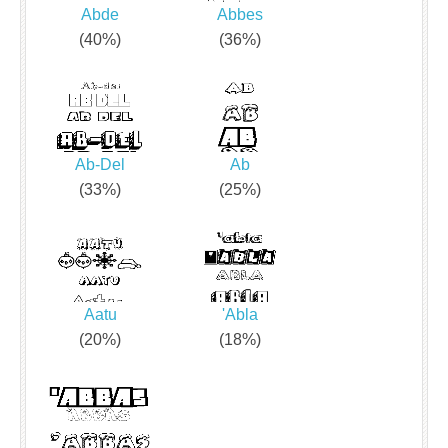
Abde
Abbes
(40%)
(36%)
Ab-Del
Ab
(33%)
(25%)
Aatu
'Abla
(20%)
(18%)