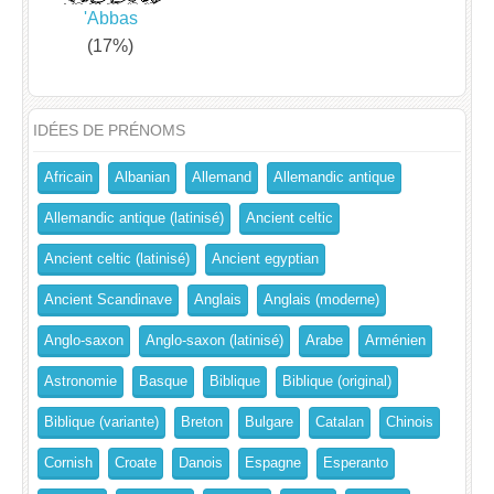
'Abbas
(17%)
IDÉES DE PRÉNOMS
Africain
Albanian
Allemand
Allemandic antique
Allemandic antique (latinisé)
Ancient celtic
Ancient celtic (latinisé)
Ancient egyptian
Ancient Scandinave
Anglais
Anglais (moderne)
Anglo-saxon
Anglo-saxon (latinisé)
Arabe
Arménien
Astronomie
Basque
Biblique
Biblique (original)
Biblique (variante)
Breton
Bulgare
Catalan
Chinois
Cornish
Croate
Danois
Espagne
Esperanto