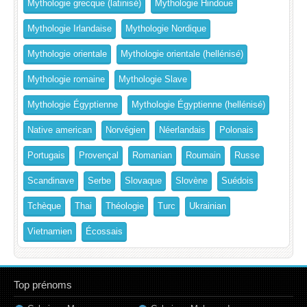
Mythologie grecque (latinisé)
Mythologie Hindoue
Mythologie Irlandaise
Mythologie Nordique
Mythologie orientale
Mythologie orientale (hellénisé)
Mythologie romaine
Mythologie Slave
Mythologie Égyptienne
Mythologie Égyptienne (hellénisé)
Native american
Norvégien
Néerlandais
Polonais
Portugais
Provençal
Romanian
Roumain
Russe
Scandinave
Serbe
Slovaque
Slovène
Suédois
Tchèque
Thai
Théologie
Turc
Ukrainian
Vietnamien
Écossais
Top prénoms