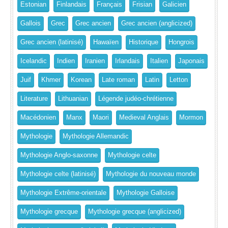
Estonian
Finlandais
Français
Frisian
Galicien
Gallois
Grec
Grec ancien
Grec ancien (anglicized)
Grec ancien (latinisé)
Hawaïen
Historique
Hongrois
Icelandic
Indien
Iranien
Irlandais
Italien
Japonais
Juif
Khmer
Korean
Late roman
Latin
Letton
Literature
Lithuanian
Légende judéo-chrétienne
Macédonien
Manx
Maori
Medieval Anglais
Mormon
Mythologie
Mythologie Allemandic
Mythologie Anglo-saxonne
Mythologie celte
Mythologie celte (latinisé)
Mythologie du nouveau monde
Mythologie Extrême-orientale
Mythologie Galloise
Mythologie grecque
Mythologie grecque (anglicized)