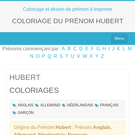
Coloriage et dessin de prénom à Imprimer
COLORIAGE DU PRÉNOM HUBERT
Menu
Prénoms commençant par :
A
B
C
D
E
F
G
H
I
J
K
L
M
Top 100 des Prénoms
N
O
P
Q
R
S
T
U
V
W
X
Y
Z
Prénoms Filles
Prénoms Garçons
HUBERT
COLORIAGES
Chercher un Prénom !
ANGLAIS
ALLEMAND
NÉERLANDAIS
FRANÇAIS
GARÇON
Origine du Prénom
Hubert
: Prénom
Anglais,
Allemand, Néerlandais, Français
.