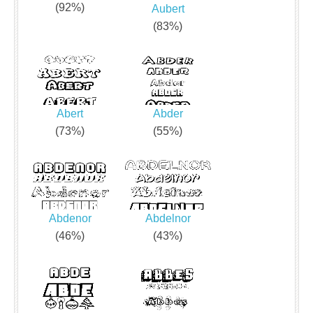
(92%)
Aubert
(83%)
Abert
Abder
(73%)
(55%)
Abdenor
Abdelnor
(46%)
(43%)