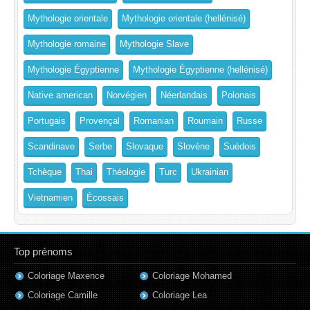
Mythologie orientale
Mythologie orientale (hellénisé)
Mythologie romaine
Mythologie Slave
Mythologie Égyptienne
Mythologie Égyptienne (hellénisé)
Native american
Norvégien
Néerlandais
Polonais
Portugais
Provençal
Romanian
Roumain
Russe
Scandinave
Serbe
Slovaque
Slovène
Suédois
Tchèque
Thai
Théologie
Turc
Ukrainian
Vietnamien
Écossais
Top prénoms
Coloriage Maxence
Coloriage Mohamed
Coloriage Camille
Coloriage Lea