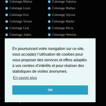
Coloriage Marius
Coloriage Salome
Coloriage Louis
Coloriage Matteo
Coloriage Ava
Coloriage Ulysse
Coloriage Simon
Coloriage Martin
Coloriage Lina
Coloriage Alicia
Coloriage Julien
Coloriage Heloïse
Coloriage Nina
Coloriage Felix
Coloriage Arthur
Coloriage Rayan
En poursuivant votre navigation sur ce site,
vous acceptez l’utilisation de cookies pour
Coloriage Noe
Coloriage Iris
vous proposer des services et offres adaptés
Coloriage William
Coloriage Ambre
à vos centres d’intérêts et pour réaliser des
Coloriage Charles
statistiques de visites anonymes.
Coloriage Oscar
En savoir plus
Coloriage Agathe
Coloriage Quentin
OK
Coloriage Pierre
Coloriage Fatoumata