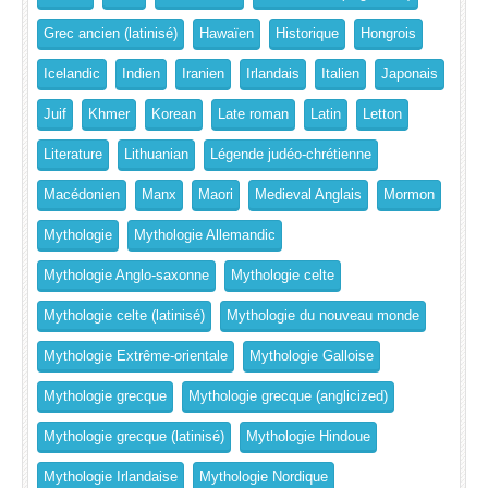
Grec ancien (latinisé)
Hawaïen
Historique
Hongrois
Icelandic
Indien
Iranien
Irlandais
Italien
Japonais
Juif
Khmer
Korean
Late roman
Latin
Letton
Literature
Lithuanian
Légende judéo-chrétienne
Macédonien
Manx
Maori
Medieval Anglais
Mormon
Mythologie
Mythologie Allemandic
Mythologie Anglo-saxonne
Mythologie celte
Mythologie celte (latinisé)
Mythologie du nouveau monde
Mythologie Extrême-orientale
Mythologie Galloise
Mythologie grecque
Mythologie grecque (anglicized)
Mythologie grecque (latinisé)
Mythologie Hindoue
Mythologie Irlandaise
Mythologie Nordique