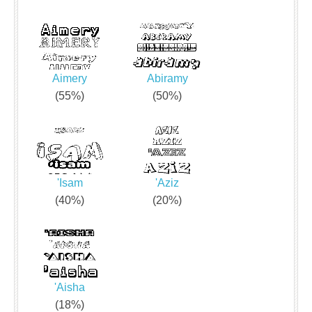
Aimery
Abiramy
(55%)
(50%)
'Isam
'Aziz
(40%)
(20%)
'Aisha
(18%)