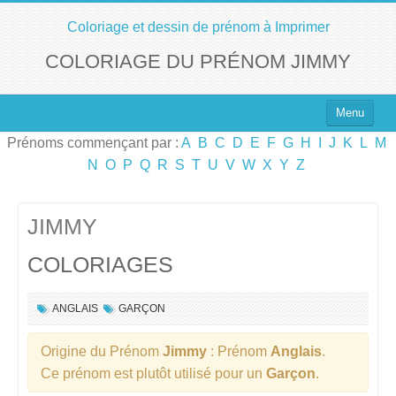
Coloriage et dessin de prénom à Imprimer
COLORIAGE DU PRÉNOM JIMMY
Menu
Prénoms commençant par :
A
B
C
D
E
F
G
H
I
J
K
L
M
Top 100 des Prénoms
N
O
P
Q
R
S
T
U
V
W
X
Y
Z
Prénoms Filles
Prénoms Garçons
JIMMY
COLORIAGES
Chercher un Prénom !
ANGLAIS
GARÇON
Origine du Prénom
Jimmy
: Prénom
Anglais
.
Ce prénom est plutôt utilisé pour un
Garçon
.