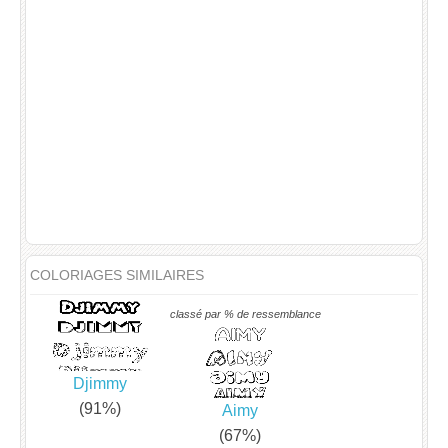
COLORIAGES SIMILAIRES
classé par % de ressemblance
Djimmy
(91%)
Aimy
(67%)