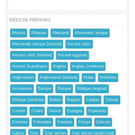
IDÉES DE PRÉNOMS
Africain
Albanian
Allemand
Allemandic antique
Allemandic antique (latinisé)
Ancient celtic
Ancient celtic (latinisé)
Ancient egyptian
Ancient Scandinave
Anglais
Anglais (moderne)
Anglo-saxon
Anglo-saxon (latinisé)
Arabe
Arménien
Astronomie
Basque
Biblique
Biblique (original)
Biblique (variante)
Breton
Bulgare
Catalan
Chinois
Cornish
Croate
Danois
Espagne
Esperanto
Estonian
Finlandais
Français
Frisian
Galicien
Gallois
Grec
Grec ancien
Grec ancien (anglicized)