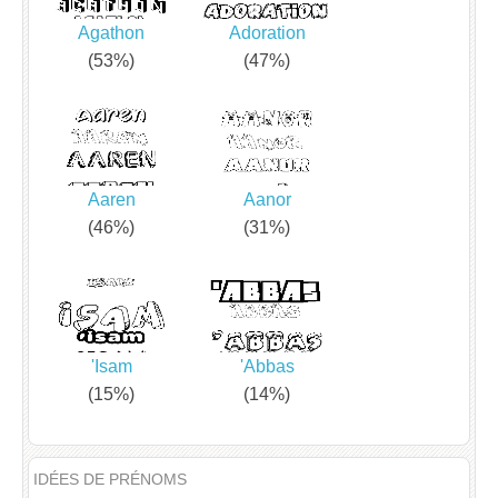
Agathon
Adoration
(53%)
(47%)
Aaren
Aanor
(46%)
(31%)
'Isam
'Abbas
(15%)
(14%)
IDÉES DE PRÉNOMS