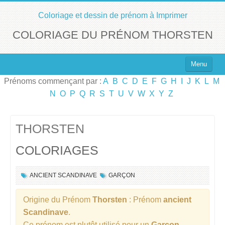
Coloriage et dessin de prénom à Imprimer
COLORIAGE DU PRÉNOM THORSTEN
Menu
Prénoms commençant par :
A
B
C
D
E
F
G
H
I
J
K
L
M
Top 100 des Prénoms
N
O
P
Q
R
S
T
U
V
W
X
Y
Z
Prénoms Filles
Prénoms Garçons
THORSTEN
COLORIAGES
Chercher un Prénom !
ANCIENT SCANDINAVE
GARÇON
Origine du Prénom
Thorsten
: Prénom
ancient
Scandinave
.
Ce prénom est plutôt utilisé pour un
Garçon
.