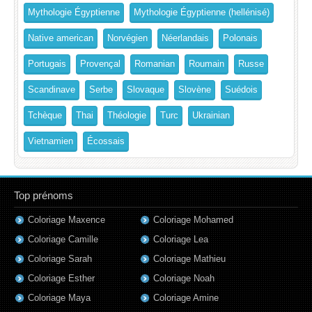
Mythologie Égyptienne
Mythologie Égyptienne (hellénisé)
Native american
Norvégien
Néerlandais
Polonais
Portugais
Provençal
Romanian
Roumain
Russe
Scandinave
Serbe
Slovaque
Slovène
Suédois
Tchèque
Thai
Théologie
Turc
Ukrainian
Vietnamien
Écossais
Top prénoms
Coloriage Maxence
Coloriage Mohamed
Coloriage Camille
Coloriage Lea
Coloriage Sarah
Coloriage Mathieu
Coloriage Esther
Coloriage Noah
Coloriage Maya
Coloriage Amine