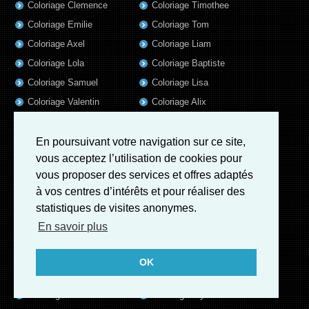
Coloriage Clemence
Coloriage Timothee
Coloriage Emilie
Coloriage Tom
Coloriage Axel
Coloriage Liam
Coloriage Lola
Coloriage Baptiste
Coloriage Samuel
Coloriage Lisa
Coloriage Valentin
Coloriage Alix
Coloriage Jules
Coloriage Mathis
Coloriage Romain
Coloriage Matthieu
En poursuivant votre navigation sur ce site,
vous acceptez l’utilisation de cookies pour
Coloriage Elsa
Coloriage Luna
vous proposer des services et offres adaptés
Coloriage Mila
Coloriage Rose
à vos centres d’intérêts et pour réaliser des
Coloriage Garance
Coloriage Jeanne
statistiques de visites anonymes.
Coloriage Victoire
Coloriage Guillaume
En savoir plus
Coloriage Marius
Coloriage Benjamin
Coloriage Eleonore
Coloriage Salome
OK
Coloriage Louis
Coloriage Matteo
Coloriage Ava
Coloriage Ulysse