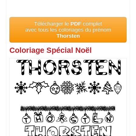
Télécharger le
PDF
complet
avec tous les coloriages du prénom
Thorsten
Coloriage Spécial Noël