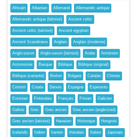
Africain
Albanian
Allemand
Allemandic antique
Allemandic antique (latinisé)
Ancient celtic
Ancient celtic (latinisé)
Ancient egyptian
Ancient Scandinave
Anglais
Anglais (moderne)
Anglo-saxon
Anglo-saxon (latinisé)
Arabe
Arménien
Astronomie
Basque
Biblique
Biblique (original)
Biblique (variante)
Breton
Bulgare
Catalan
Chinois
Cornish
Croate
Danois
Espagne
Esperanto
Estonian
Finlandais
Français
Frisian
Galicien
Gallois
Grec
Grec ancien
Grec ancien (anglicized)
Grec ancien (latinisé)
Hawaïen
Historique
Hongrois
Icelandic
Indien
Iranien
Irlandais
Italien
Japonais