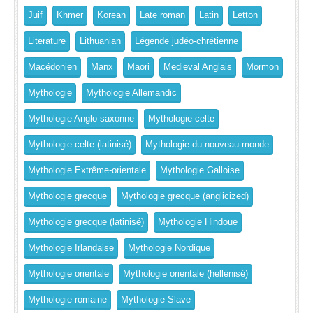
Juif
Khmer
Korean
Late roman
Latin
Letton
Literature
Lithuanian
Légende judéo-chrétienne
Macédonien
Manx
Maori
Medieval Anglais
Mormon
Mythologie
Mythologie Allemandic
Mythologie Anglo-saxonne
Mythologie celte
Mythologie celte (latinisé)
Mythologie du nouveau monde
Mythologie Extrême-orientale
Mythologie Galloise
Mythologie grecque
Mythologie grecque (anglicized)
Mythologie grecque (latinisé)
Mythologie Hindoue
Mythologie Irlandaise
Mythologie Nordique
Mythologie orientale
Mythologie orientale (hellénisé)
Mythologie romaine
Mythologie Slave