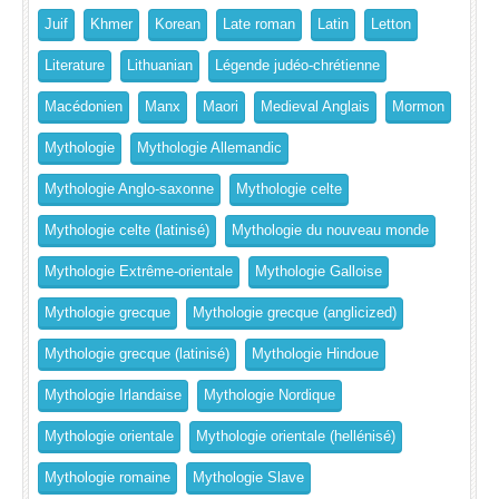
Juif
Khmer
Korean
Late roman
Latin
Letton
Literature
Lithuanian
Légende judéo-chrétienne
Macédonien
Manx
Maori
Medieval Anglais
Mormon
Mythologie
Mythologie Allemandic
Mythologie Anglo-saxonne
Mythologie celte
Mythologie celte (latinisé)
Mythologie du nouveau monde
Mythologie Extrême-orientale
Mythologie Galloise
Mythologie grecque
Mythologie grecque (anglicized)
Mythologie grecque (latinisé)
Mythologie Hindoue
Mythologie Irlandaise
Mythologie Nordique
Mythologie orientale
Mythologie orientale (hellénisé)
Mythologie romaine
Mythologie Slave