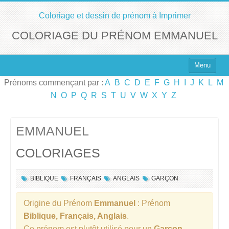
Coloriage et dessin de prénom à Imprimer
COLORIAGE DU PRÉNOM EMMANUEL
Menu
Prénoms commençant par :
A
B
C
D
E
F
G
H
I
J
K
L
M
Top 100 des Prénoms
N
O
P
Q
R
S
T
U
V
W
X
Y
Z
Prénoms Filles
Prénoms Garçons
EMMANUEL
COLORIAGES
Chercher un Prénom !
BIBLIQUE
FRANÇAIS
ANGLAIS
GARÇON
Origine du Prénom
Emmanuel
: Prénom
Biblique, Français, Anglais
.
Ce prénom est plutôt utilisé pour un
Garçon
.