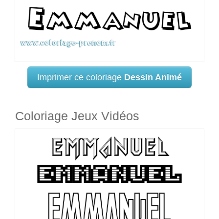
Imprimer ce coloriage
Dessin Animé
Coloriage Jeux Vidéos