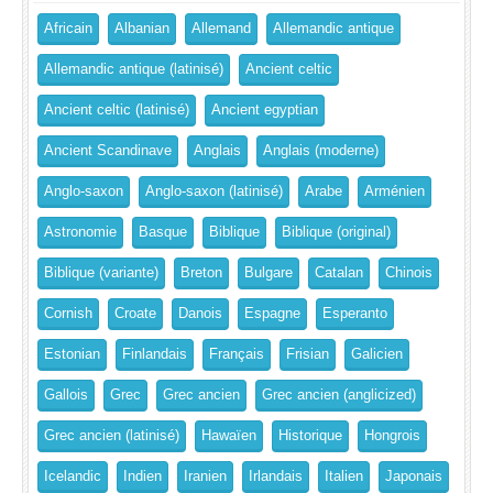
Africain
Albanian
Allemand
Allemandic antique
Allemandic antique (latinisé)
Ancient celtic
Ancient celtic (latinisé)
Ancient egyptian
Ancient Scandinave
Anglais
Anglais (moderne)
Anglo-saxon
Anglo-saxon (latinisé)
Arabe
Arménien
Astronomie
Basque
Biblique
Biblique (original)
Biblique (variante)
Breton
Bulgare
Catalan
Chinois
Cornish
Croate
Danois
Espagne
Esperanto
Estonian
Finlandais
Français
Frisian
Galicien
Gallois
Grec
Grec ancien
Grec ancien (anglicized)
Grec ancien (latinisé)
Hawaïen
Historique
Hongrois
Icelandic
Indien
Iranien
Irlandais
Italien
Japonais