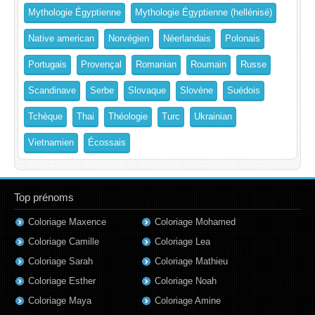
Mythologie Égyptienne
Mythologie Égyptienne (hellénisé)
Native american
Norvégien
Néerlandais
Polonais
Portugais
Provençal
Romanian
Roumain
Russe
Scandinave
Serbe
Slovaque
Slovène
Suédois
Tchèque
Thai
Théologie
Turc
Ukrainian
Vietnamien
Écossais
Top prénoms
Coloriage Maxence
Coloriage Mohamed
Coloriage Camille
Coloriage Lea
Coloriage Sarah
Coloriage Mathieu
Coloriage Esther
Coloriage Noah
Coloriage Maya
Coloriage Amine