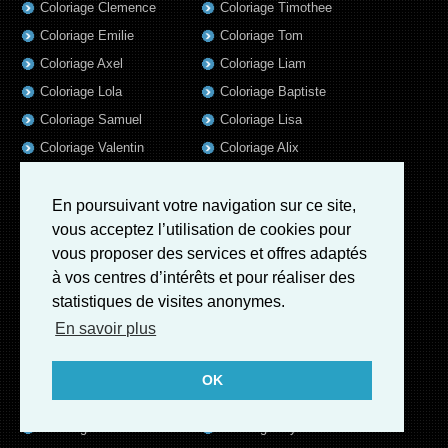
Coloriage Clemence
Coloriage Timothee
Coloriage Emilie
Coloriage Tom
Coloriage Axel
Coloriage Liam
Coloriage Lola
Coloriage Baptiste
Coloriage Samuel
Coloriage Lisa
Coloriage Valentin
Coloriage Alix
Coloriage Jules
Coloriage Mathis
Coloriage Romain
Coloriage Matthieu
En poursuivant votre navigation sur ce site,
vous acceptez l’utilisation de cookies pour
Coloriage Elsa
Coloriage Luna
vous proposer des services et offres adaptés
Coloriage Mila
Coloriage Rose
à vos centres d’intérêts et pour réaliser des
Coloriage Garance
Coloriage Jeanne
statistiques de visites anonymes.
Coloriage Victoire
Coloriage Guillaume
En savoir plus
Coloriage Eleonore
Coloriage Benjamin
Coloriage Marius
Coloriage Salome
OK
Coloriage Louis
Coloriage Matteo
Coloriage Ava
Coloriage Ulysse