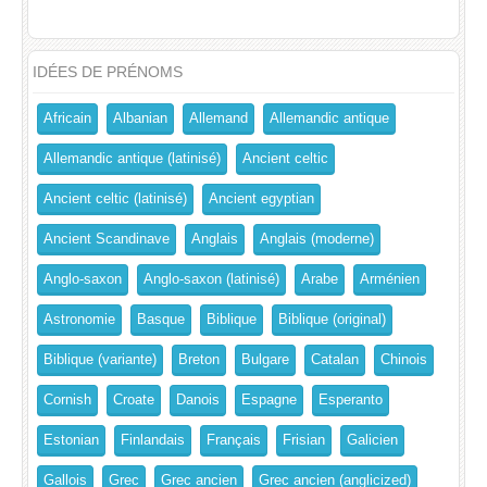
IDÉES DE PRÉNOMS
Africain
Albanian
Allemand
Allemandic antique
Allemandic antique (latinisé)
Ancient celtic
Ancient celtic (latinisé)
Ancient egyptian
Ancient Scandinave
Anglais
Anglais (moderne)
Anglo-saxon
Anglo-saxon (latinisé)
Arabe
Arménien
Astronomie
Basque
Biblique
Biblique (original)
Biblique (variante)
Breton
Bulgare
Catalan
Chinois
Cornish
Croate
Danois
Espagne
Esperanto
Estonian
Finlandais
Français
Frisian
Galicien
Gallois
Grec
Grec ancien
Grec ancien (anglicized)