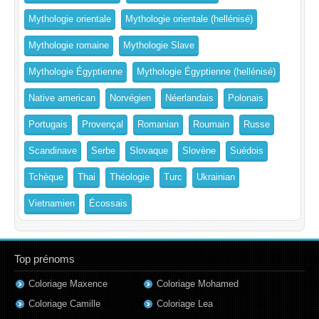
Mythologie orientale
Mythologie orientale (hellénisé)
Mythologie romaine
Mythologie Slave
Mythologie Égyptienne
Mythologie Égyptienne (hellénisé)
Native american
Norvégien
Néerlandais
Polonais
Portugais
Provençal
Romanian
Roumain
Russe
Scandinave
Serbe
Slovaque
Slovène
Suédois
Tchèque
Thai
Théologie
Turc
Ukrainian
Vietnamien
Écossais
Top prénoms
Coloriage Maxence
Coloriage Mohamed
Coloriage Camille
Coloriage Lea