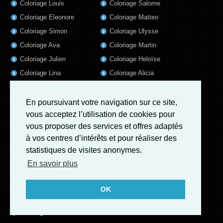
Coloriage Louis
Coloriage Salome
Coloriage Eleonore
Coloriage Matteo
Coloriage Simon
Coloriage Ulysse
Coloriage Ava
Coloriage Martin
Coloriage Julien
Coloriage Heloïse
Coloriage Lina
Coloriage Alicia
Coloriage Nina
Coloriage Felix
Coloriage Arthur
Coloriage Rayan
En poursuivant votre navigation sur ce site,
vous acceptez l’utilisation de cookies pour
Coloriage Noe
Coloriage Iris
vous proposer des services et offres adaptés
Coloriage William
Coloriage Ambre
à vos centres d’intérêts et pour réaliser des
Coloriage Charles
statistiques de visites anonymes.
Coloriage Oscar
En savoir plus
Coloriage Agathe
Coloriage Quentin
OK
Coloriage Pierre
Coloriage Fatoumata