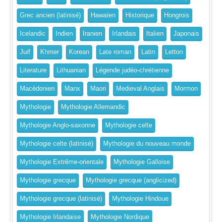
Grec ancien (latinisé)
Hawaïen
Historique
Hongrois
Icelandic
Indien
Iranien
Irlandais
Italien
Japonais
Juif
Khmer
Korean
Late roman
Latin
Letton
Literature
Lithuanian
Légende judéo-chrétienne
Macédonien
Manx
Maori
Medieval Anglais
Mormon
Mythologie
Mythologie Allemandic
Mythologie Anglo-saxonne
Mythologie celte
Mythologie celte (latinisé)
Mythologie du nouveau monde
Mythologie Extrême-orientale
Mythologie Galloise
Mythologie grecque
Mythologie grecque (anglicized)
Mythologie grecque (latinisé)
Mythologie Hindoue
Mythologie Irlandaise
Mythologie Nordique