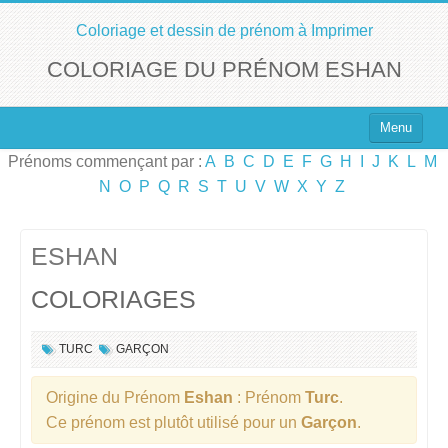
Coloriage et dessin de prénom à Imprimer
COLORIAGE DU PRÉNOM ESHAN
Menu
Prénoms commençant par :
A
B
C
D
E
F
G
H
I
J
K
L
M
Top 100 des Prénoms
N
O
P
Q
R
S
T
U
V
W
X
Y
Z
Prénoms Filles
Prénoms Garçons
ESHAN
COLORIAGES
Chercher un Prénom !
TURC
GARÇON
Origine du Prénom
Eshan
: Prénom
Turc
.
Ce prénom est plutôt utilisé pour un
Garçon
.