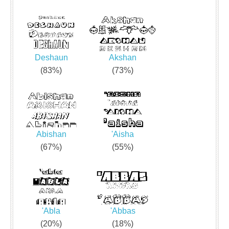
Deshaun
Akshan
(83%)
(73%)
Abishan
'Aisha
(67%)
(55%)
'Abla
'Abbas
(20%)
(18%)