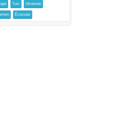
ogie
Turc
Ukrainian
amien
Écossais