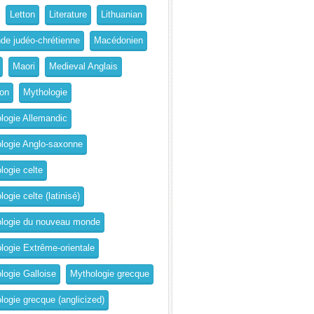
Letton
Literature
Lithuanian
de judéo-chrétienne
Macédonien
Maori
Medieval Anglais
on
Mythologie
logie Allemandic
logie Anglo-saxonne
logie celte
ogie celte (latinisé)
logie du nouveau monde
logie Extrême-orientale
logie Galloise
Mythologie grecque
logie grecque (anglicized)