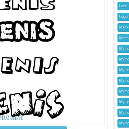
Latin
Légen
Manx
Morm
Mytho
Mytho
Mytho
Mythol
Mytho
Mytho
Mytho
Mytho