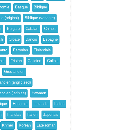
nomie
Basque
Biblique
ue (original)
Biblique (variante)
n
Bulgare
Catalan
Chinois
sh
Croate
Danois
Espagne
anto
Estonian
Finlandais
ais
Frisian
Galicien
Gallois
Grec ancien
ancien (anglicized)
ncien (latinisé)
Hawaïen
rique
Hongrois
Icelandic
Indien
n
Irlandais
Italien
Japonais
Khmer
Korean
Late roman