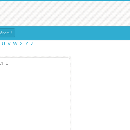
rénom !
U
V
W
X
Y
Z
CITÉ