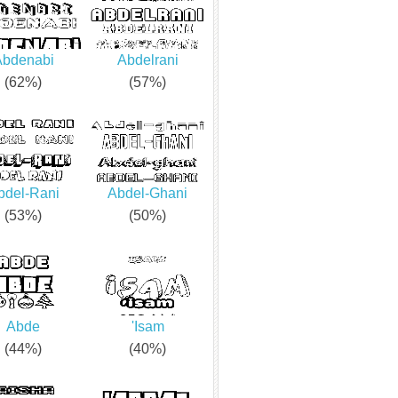
Abdenabi
Abdelrani
(62%)
(57%)
bdel-Rani
Abdel-Ghani
(53%)
(50%)
Abde
'Isam
(44%)
(40%)