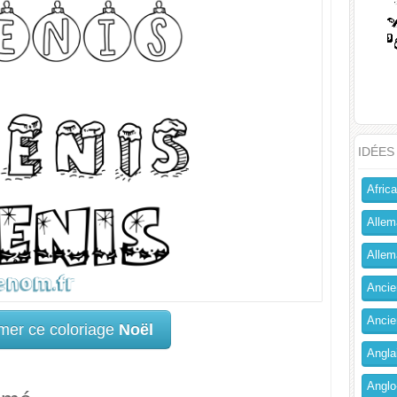
IDÉES
Africa
Allem
Allema
Ancien
Ancie
mer ce coloriage
Noël
Angla
Anglo