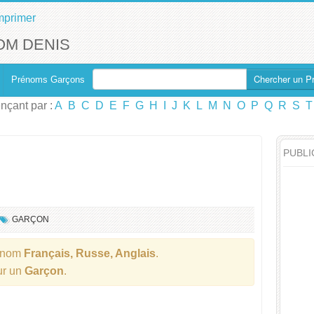
mprimer
OM DENIS
Chercher un P
Prénoms Garçons
çant par :
A
B
C
D
E
F
G
H
I
J
K
L
M
N
O
P
Q
R
S
T
PUBLI
GARÇON
énom
Français, Russe, Anglais
.
ur un
Garçon
.