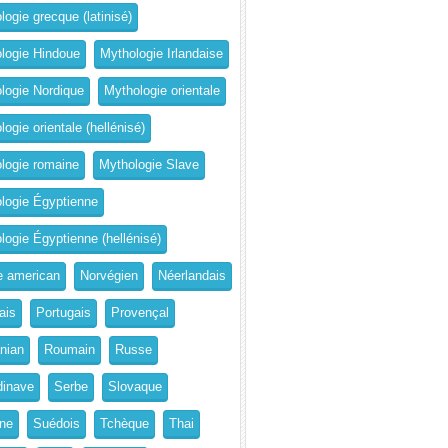
logie grecque (latinisé)
logie Hindoue
Mythologie Irlandaise
logie Nordique
Mythologie orientale
ogie orientale (hellénisé)
logie romaine
Mythologie Slave
logie Égyptienne
logie Égyptienne (hellénisé)
e american
Norvégien
Néerlandais
ais
Portugais
Provençal
nian
Roumain
Russe
inave
Serbe
Slovaque
ne
Suédois
Tchèque
Thai