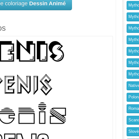
ce coloriage
Dessin Animé
Mytho
Mytho
os
Mytho
Mythol
Mytho
Mytho
Mytho
Nativ
Polon
Roma
Scand
Slovè