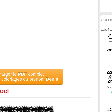
COLOR
classé p
harger le
PDF
complet
s coloriages du prénom
Denis
oël