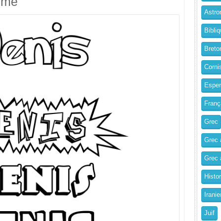
imé
Astro
Bibliq
Breto
Corni
Esper
Franç
Grec
Grec 
Grec a
Histo
Iranie
Juif