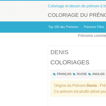
Coloriage et dessin de prénom à I
COLORIAGE DU PRÉN
Top 100 des Prénoms
Prénoms Filles
Prénoms commen
DENIS
COLORIAGES
FRANÇAIS
RUSSE
ANGLAIS
Origine du Prénom
Denis
: Pr
Ce prénom est plutôt utilisé po