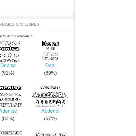
IAGES SIMILAIRES
ar % de ressemblance
Denisa
Deni
(91%)
(89%)
Adenise
Abdenbi
(83%)
(67%)