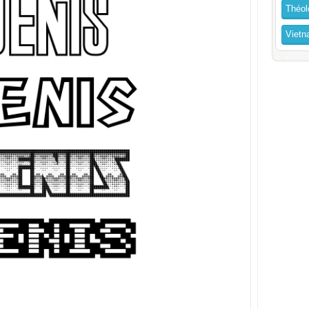
Théol
Vietn