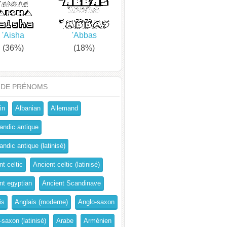
'Aisha
'Abbas
(36%)
(18%)
 DE PRÉNOMS
in
Albanian
Allemand
andic antique
ndic antique (latinisé)
t celtic
Ancient celtic (latinisé)
nt egyptian
Ancient Scandinave
is
Anglais (moderne)
Anglo-saxon
-saxon (latinisé)
Arabe
Arménien