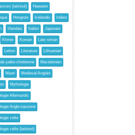
ncien (latinisé)
Hawaïen
rique
Hongrois
Icelandic
Indien
n
Irlandais
Italien
Japonais
Khmer
Korean
Late roman
Letton
Literature
Lithuanian
de judéo-chrétienne
Macédonien
Maori
Medieval Anglais
on
Mythologie
logie Allemandic
logie Anglo-saxonne
logie celte
ogie celte (latinisé)