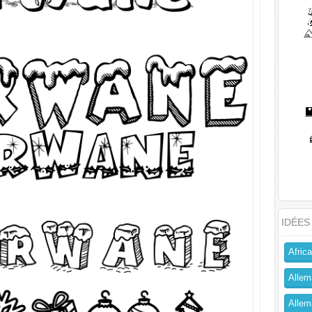
IDÉES
Africa
Allem
Allema