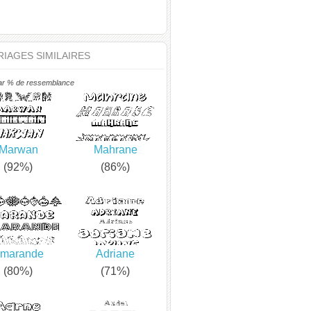
IAGES SIMILAIRES
ar % de ressemblance
Marwan
Mahrane
(92%)
(86%)
marande
Adriane
(80%)
(71%)