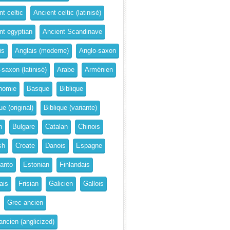
t celtic
Ancient celtic (latinisé)
nt egyptian
Ancient Scandinave
is
Anglais (moderne)
Anglo-saxon
-saxon (latinisé)
Arabe
Arménien
nomie
Basque
Biblique
ue (original)
Biblique (variante)
n
Bulgare
Catalan
Chinois
sh
Croate
Danois
Espagne
anto
Estonian
Finlandais
ais
Frisian
Galicien
Gallois
Grec ancien
ancien (anglicized)