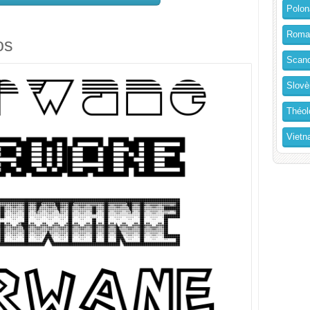
Polon
Roma
os
Scand
Slovè
Théol
Vietn