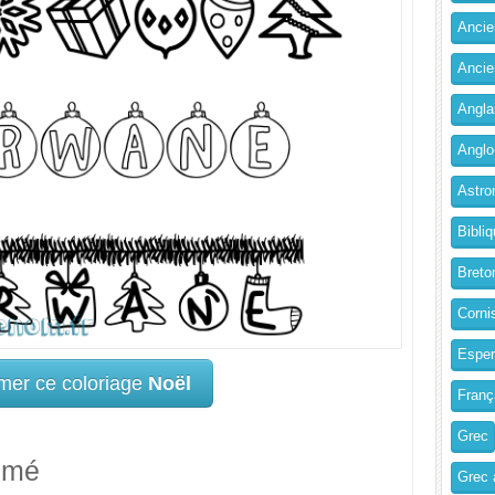
Ancien
Ancie
Angla
Anglo
Astro
Bibliq
Breto
Corni
Esper
mer ce coloriage
Noël
Franç
Grec
imé
Grec 