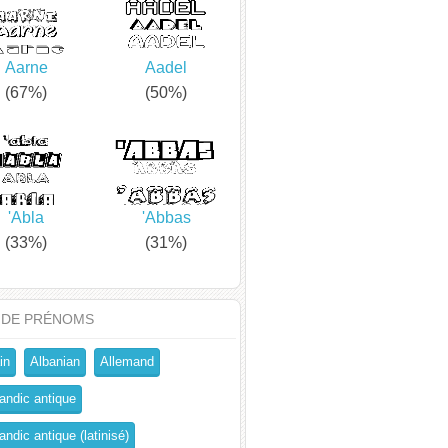
Aarne
Aadel
(67%)
(50%)
'Abla
'Abbas
(33%)
(31%)
 DE PRÉNOMS
in
Albanian
Allemand
andic antique
ndic antique (latinisé)