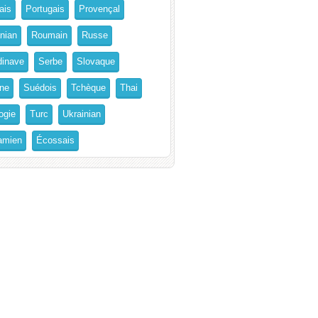
ais
Portugais
Provençal
nian
Roumain
Russe
inave
Serbe
Slovaque
ne
Suédois
Tchèque
Thai
ogie
Turc
Ukrainian
amien
Écossais