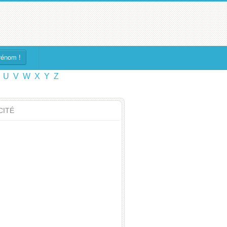
rénom !
U
V
W
X
Y
Z
CITÉ