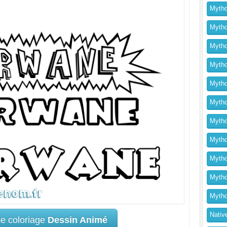
Mytho
Mytho
Mytho
Mytho
Mytho
Mytho
Mytho
Mythol
Mytho
Mytho
Mytho
Nativ
ce coloriage
Dessin Animé