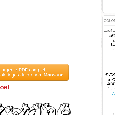
COLOR
classé p
harger le
PDF
complet
 coloriages du prénom
Marwane
oël
A