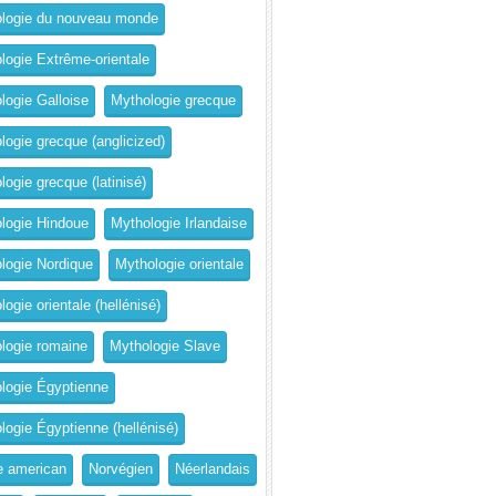
logie du nouveau monde
logie Extrême-orientale
logie Galloise
Mythologie grecque
logie grecque (anglicized)
logie grecque (latinisé)
logie Hindoue
Mythologie Irlandaise
logie Nordique
Mythologie orientale
ogie orientale (hellénisé)
logie romaine
Mythologie Slave
logie Égyptienne
logie Égyptienne (hellénisé)
e american
Norvégien
Néerlandais