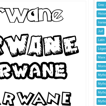
Grec a
Histo
Iranie
Juif
Latin
Légen
Manx
Morm
Mytho
Mytho
Mytho
Mythol