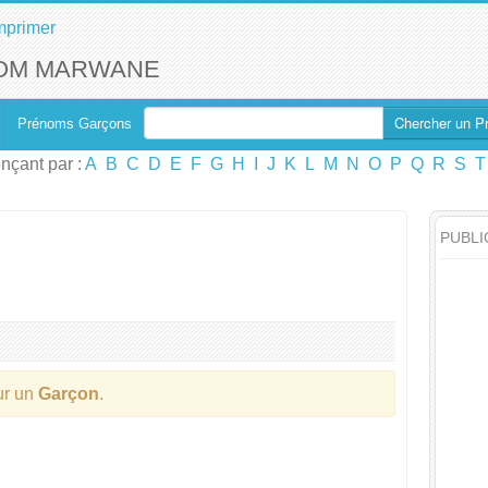
mprimer
NOM MARWANE
Chercher un P
Prénoms Garçons
çant par :
A
B
C
D
E
F
G
H
I
J
K
L
M
N
O
P
Q
R
S
T
PUBLI
ur un
Garçon
.