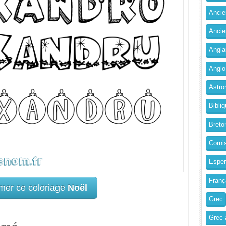
Ancien
Ancie
Angla
Anglo
Astro
Bibliq
Breto
Corni
Esper
Franç
mer ce coloriage
Noël
Grec
Grec 