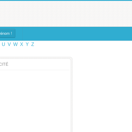
rénom !
U
V
W
X
Y
Z
CITÉ