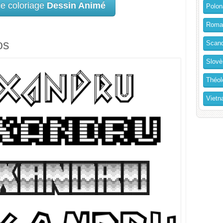
ce coloriage
Dessin Animé
Polon
Roma
os
Scand
Slovè
Théol
Vietn