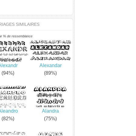
IAGES SIMILAIRES
ar % de ressemblance
Alexandr
Alexandar
(94%)
(89%)
Aleandro
Alandra
(82%)
(75%)