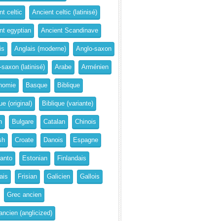
t celtic
Ancient celtic (latinisé)
nt egyptian
Ancient Scandinave
is
Anglais (moderne)
Anglo-saxon
-saxon (latinisé)
Arabe
Arménien
nomie
Basque
Biblique
ue (original)
Biblique (variante)
n
Bulgare
Catalan
Chinois
sh
Croate
Danois
Espagne
anto
Estonian
Finlandais
ais
Frisian
Galicien
Gallois
Grec ancien
ancien (anglicized)