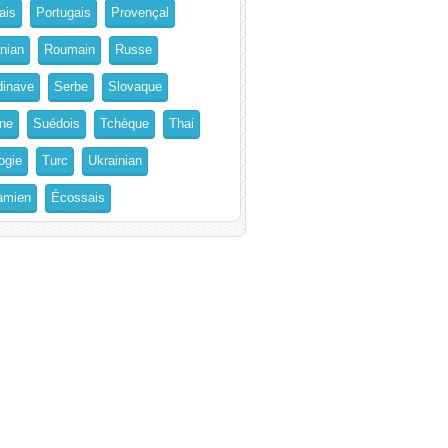
ais
Portugais
Provençal
nian
Roumain
Russe
inave
Serbe
Slovaque
ne
Suédois
Tchèque
Thai
ogie
Turc
Ukrainian
amien
Écossais