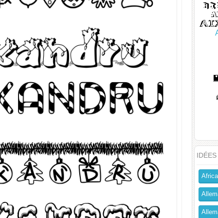
IDÉES
Africa
Allem
Allema