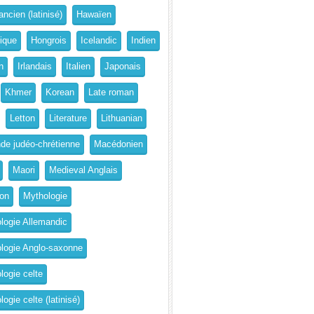
ncien (latinisé)
Hawaïen
rique
Hongrois
Icelandic
Indien
n
Irlandais
Italien
Japonais
Khmer
Korean
Late roman
Letton
Literature
Lithuanian
de judéo-chrétienne
Macédonien
Maori
Medieval Anglais
on
Mythologie
logie Allemandic
logie Anglo-saxonne
logie celte
ogie celte (latinisé)