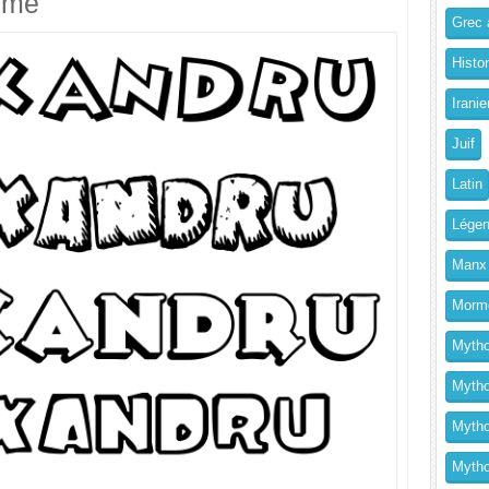
imé
Grec a
Histo
Iranie
Juif
Latin
Légen
Manx
Morm
Mytho
Mytho
Mytho
Mythol