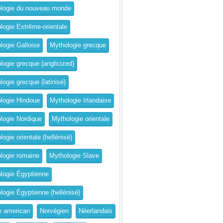
logie du nouveau monde
logie Extrême-orientale
logie Galloise
Mythologie grecque
logie grecque (anglicized)
logie grecque (latinisé)
logie Hindoue
Mythologie Irlandaise
logie Nordique
Mythologie orientale
ogie orientale (hellénisé)
logie romaine
Mythologie Slave
logie Égyptienne
logie Égyptienne (hellénisé)
e american
Norvégien
Néerlandais