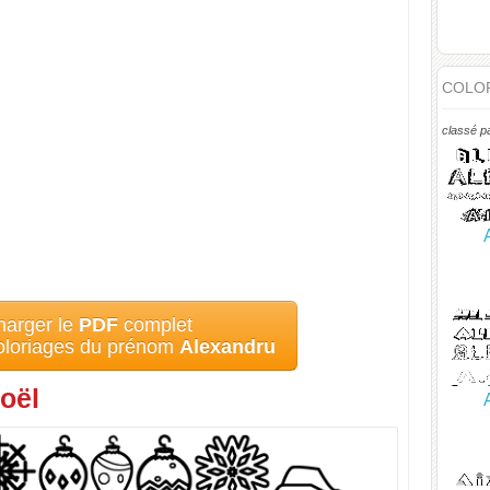
COLOR
classé p
harger le
PDF
complet
coloriages du prénom
Alexandru
oël