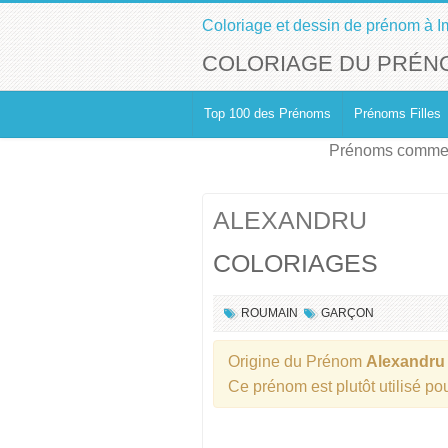
Coloriage et dessin de prénom à I
COLORIAGE DU PRÉN
Top 100 des Prénoms
Prénoms Filles
Prénoms commen
ALEXANDRU
COLORIAGES
ROUMAIN
GARÇON
Origine du Prénom
Alexandru
Ce prénom est plutôt utilisé po