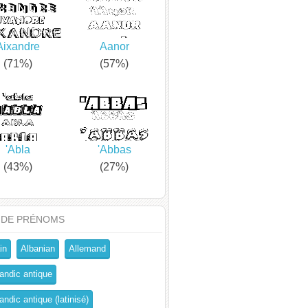
Aixandre
Aanor
(71%)
(57%)
'Abla
'Abbas
(43%)
(27%)
 DE PRÉNOMS
in
Albanian
Allemand
andic antique
ndic antique (latinisé)