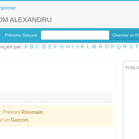
mprimer
OM ALEXANDRU
Chercher un P
Prénoms Garçons
çant par :
A
B
C
D
E
F
G
H
I
J
K
L
M
N
O
P
Q
R
S
T
PUBLI
: Prénom
Roumain
.
ur un
Garçon
.