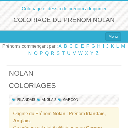
Coloriage et dessin de prénom à Imprimer
COLORIAGE DU PRÉNOM NOLAN
Menu
Prénoms commençant par :
A
B
C
D
E
F
G
H
I
J
K
L
M
Top 100 des Prénoms
N
O
P
Q
R
S
T
U
V
W
X
Y
Z
Prénoms Filles
Prénoms Garçons
NOLAN
COLORIAGES
Chercher un Prénom !
IRLANDAIS
ANGLAIS
GARÇON
Origine du Prénom
Nolan
: Prénom
Irlandais,
Anglais
.
Ce prénom est plutôt utilisé pour un
Garçon
.