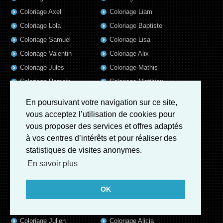
Coloriage Axel
Coloriage Liam
Coloriage Lola
Coloriage Baptiste
Coloriage Samuel
Coloriage Lisa
Coloriage Valentin
Coloriage Alix
Coloriage Jules
Coloriage Mathis
Coloriage Romain
Coloriage Matthieu
Coloriage Mila
Coloriage Luna
En poursuivant votre navigation sur ce site,
Coloriage Elsa
Coloriage Rose
vous acceptez l’utilisation de cookies pour
Coloriage Garance
Coloriage Jeanne
vous proposer des services et offres adaptés
Coloriage Victoire
Coloriage Guillaume
à vos centres d’intérêts et pour réaliser des
statistiques de visites anonymes.
Coloriage Marius
Coloriage Benjamin
En savoir plus
Coloriage Eleonore
Coloriage Salome
Coloriage Louis
Coloriage Matteo
OK
Coloriage Ava
Coloriage Ulysse
Coloriage Simon
Coloriage Martin
Coloriage Julien
Coloriage Alicia