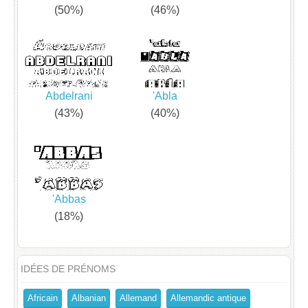
(50%)
(46%)
Abdelrani
'Abla
(43%)
(40%)
'Abbas
(18%)
IDÉES DE PRÉNOMS
Africain
Albanian
Allemand
Allemandic antique