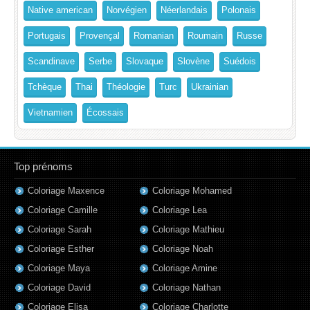
Native american
Norvégien
Néerlandais
Polonais
Portugais
Provençal
Romanian
Roumain
Russe
Scandinave
Serbe
Slovaque
Slovène
Suédois
Tchèque
Thai
Théologie
Turc
Ukrainian
Vietnamien
Écossais
Top prénoms
Coloriage Maxence
Coloriage Mohamed
Coloriage Camille
Coloriage Lea
Coloriage Sarah
Coloriage Mathieu
Coloriage Esther
Coloriage Noah
Coloriage Maya
Coloriage Amine
Coloriage David
Coloriage Nathan
Coloriage Elisa
Coloriage Charlotte