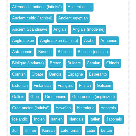
Allemandic antique (latinisé)
Ancient celtic
Ancient celtic (latinisé)
Ancient egyptian
Ancient Scandinave
Anglais
Anglais (moderne)
Anglo-saxon
Anglo-saxon (latinisé)
Arabe
Arménien
Astronomie
Basque
Biblique
Biblique (original)
Biblique (variante)
Breton
Bulgare
Catalan
Chinois
Cornish
Croate
Danois
Espagne
Esperanto
Estonian
Finlandais
Français
Frisian
Galicien
Gallois
Grec
Grec ancien
Grec ancien (anglicized)
Grec ancien (latinisé)
Hawaïen
Historique
Hongrois
Icelandic
Indien
Iranien
Irlandais
Italien
Japonais
Juif
Khmer
Korean
Late roman
Latin
Letton