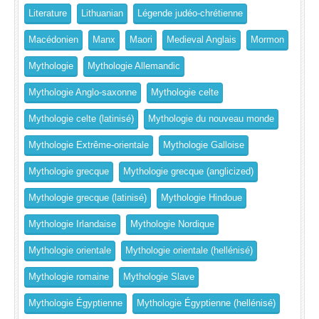
Literature
Lithuanian
Légende judéo-chrétienne
Macédonien
Manx
Maori
Medieval Anglais
Mormon
Mythologie
Mythologie Allemandic
Mythologie Anglo-saxonne
Mythologie celte
Mythologie celte (latinisé)
Mythologie du nouveau monde
Mythologie Extrême-orientale
Mythologie Galloise
Mythologie grecque
Mythologie grecque (anglicized)
Mythologie grecque (latinisé)
Mythologie Hindoue
Mythologie Irlandaise
Mythologie Nordique
Mythologie orientale
Mythologie orientale (hellénisé)
Mythologie romaine
Mythologie Slave
Mythologie Égyptienne
Mythologie Égyptienne (hellénisé)