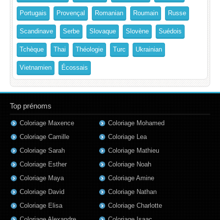
Portugais
Provençal
Romanian
Roumain
Russe
Scandinave
Serbe
Slovaque
Slovène
Suédois
Tchèque
Thai
Théologie
Turc
Ukrainian
Vietnamien
Écossais
Top prénoms
Coloriage Maxence
Coloriage Mohamed
Coloriage Camille
Coloriage Lea
Coloriage Sarah
Coloriage Mathieu
Coloriage Esther
Coloriage Noah
Coloriage Maya
Coloriage Amine
Coloriage David
Coloriage Nathan
Coloriage Elisa
Coloriage Charlotte
Coloriage Alexandre
Coloriage Isaac