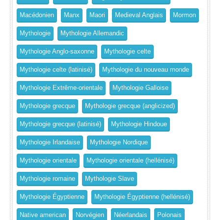
Macédonien
Manx
Maori
Medieval Anglais
Mormon
Mythologie
Mythologie Allemandic
Mythologie Anglo-saxonne
Mythologie celte
Mythologie celte (latinisé)
Mythologie du nouveau monde
Mythologie Extrême-orientale
Mythologie Galloise
Mythologie grecque
Mythologie grecque (anglicized)
Mythologie grecque (latinisé)
Mythologie Hindoue
Mythologie Irlandaise
Mythologie Nordique
Mythologie orientale
Mythologie orientale (hellénisé)
Mythologie romaine
Mythologie Slave
Mythologie Égyptienne
Mythologie Égyptienne (hellénisé)
Native american
Norvégien
Néerlandais
Polonais