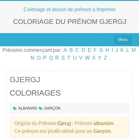
Coloriage et dessin de prénom à Imprimer
COLORIAGE DU PRÉNOM GJERGJ
Menu
Prénoms commençant par :
A
B
C
D
E
F
G
H
I
J
K
L
M
Top 100 des Prénoms
N
O
P
Q
R
S
T
U
V
W
X
Y
Z
Prénoms Filles
Prénoms Garçons
GJERGJ
COLORIAGES
Chercher un Prénom !
ALBANIAN
GARÇON
Origine du Prénom
Gjergj
: Prénom
albanian
.
Ce prénom est plutôt utilisé pour un
Garçon
.