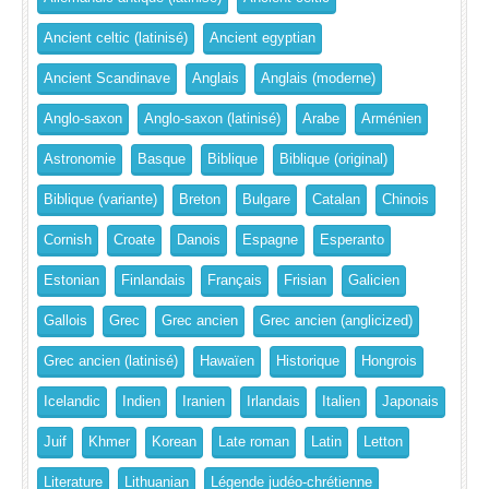
Ancient celtic (latinisé)
Ancient egyptian
Ancient Scandinave
Anglais
Anglais (moderne)
Anglo-saxon
Anglo-saxon (latinisé)
Arabe
Arménien
Astronomie
Basque
Biblique
Biblique (original)
Biblique (variante)
Breton
Bulgare
Catalan
Chinois
Cornish
Croate
Danois
Espagne
Esperanto
Estonian
Finlandais
Français
Frisian
Galicien
Gallois
Grec
Grec ancien
Grec ancien (anglicized)
Grec ancien (latinisé)
Hawaïen
Historique
Hongrois
Icelandic
Indien
Iranien
Irlandais
Italien
Japonais
Juif
Khmer
Korean
Late roman
Latin
Letton
Literature
Lithuanian
Légende judéo-chrétienne