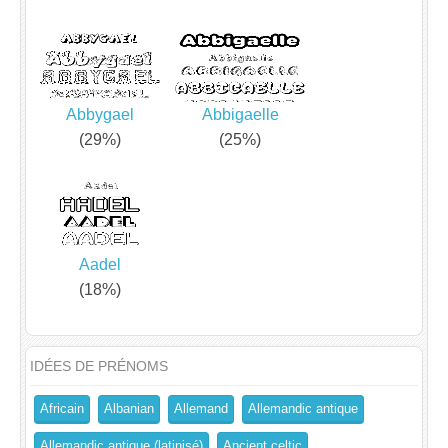
Abbygael
Abbigaelle
(29%)
(25%)
Aadel
(18%)
IDÉES DE PRÉNOMS
Africain
Albanian
Allemand
Allemandic antique
Allemandic antique (latinisé)
Ancient celtic