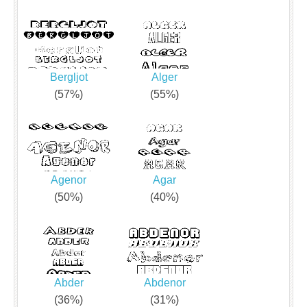
Bergljot
Alger
(57%)
(55%)
Agenor
Agar
(50%)
(40%)
Abder
Abdenor
(36%)
(31%)