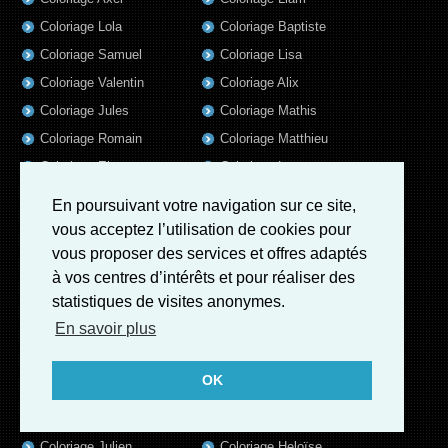
Coloriage Lola
Coloriage Baptiste
Coloriage Samuel
Coloriage Lisa
Coloriage Valentin
Coloriage Alix
Coloriage Jules
Coloriage Mathis
Coloriage Romain
Coloriage Matthieu
Coloriage Elsa
Coloriage Luna
Coloriage Mila
Coloriage Rose
En poursuivant votre navigation sur ce site,
Coloriage Garance
Coloriage Jeanne
vous acceptez l’utilisation de cookies pour
Coloriage Victoire
Coloriage Guillaume
vous proposer des services et offres adaptés
à vos centres d’intérêts et pour réaliser des
Coloriage Eleonore
Coloriage Benjamin
statistiques de visites anonymes.
Coloriage Marius
Coloriage Salome
En savoir plus
Coloriage Louis
Coloriage Matteo
Coloriage Ava
Coloriage Ulysse
OK
Coloriage Simon
Coloriage Martin
Coloriage Lina
Coloriage Alicia
Coloriage Julien
Coloriage Heloïse