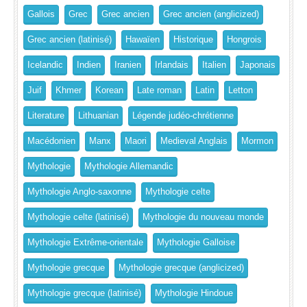
Gallois
Grec
Grec ancien
Grec ancien (anglicized)
Grec ancien (latinisé)
Hawaïen
Historique
Hongrois
Icelandic
Indien
Iranien
Irlandais
Italien
Japonais
Juif
Khmer
Korean
Late roman
Latin
Letton
Literature
Lithuanian
Légende judéo-chrétienne
Macédonien
Manx
Maori
Medieval Anglais
Mormon
Mythologie
Mythologie Allemandic
Mythologie Anglo-saxonne
Mythologie celte
Mythologie celte (latinisé)
Mythologie du nouveau monde
Mythologie Extrême-orientale
Mythologie Galloise
Mythologie grecque
Mythologie grecque (anglicized)
Mythologie grecque (latinisé)
Mythologie Hindoue