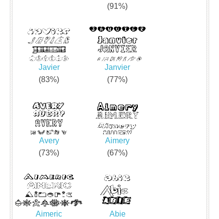
(91%)
Javier
Janvier
(83%)
(77%)
Avery
Aimery
(73%)
(67%)
Aimeric
Abie