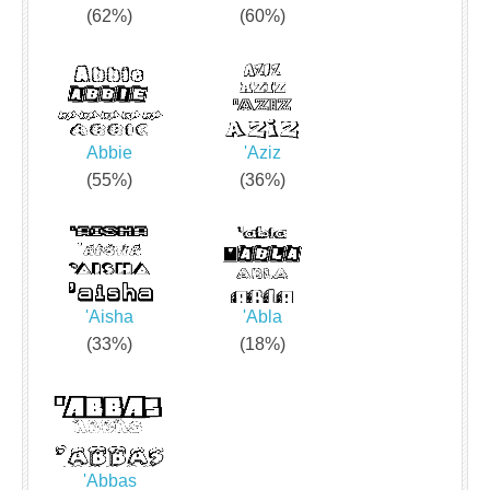
(62%)
(60%)
Abbie
'Aziz
(55%)
(36%)
'Aisha
'Abla
(33%)
(18%)
'Abbas