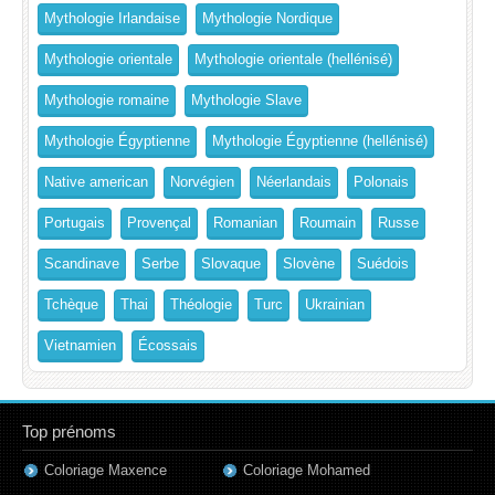
Mythologie Irlandaise
Mythologie Nordique
Mythologie orientale
Mythologie orientale (hellénisé)
Mythologie romaine
Mythologie Slave
Mythologie Égyptienne
Mythologie Égyptienne (hellénisé)
Native american
Norvégien
Néerlandais
Polonais
Portugais
Provençal
Romanian
Roumain
Russe
Scandinave
Serbe
Slovaque
Slovène
Suédois
Tchèque
Thai
Théologie
Turc
Ukrainian
Vietnamien
Écossais
Top prénoms
Coloriage Maxence
Coloriage Mohamed