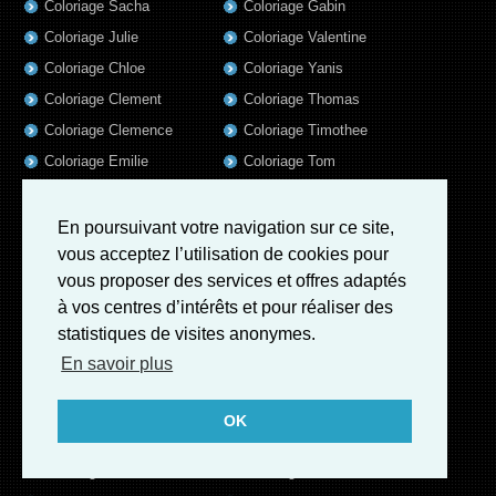
Coloriage Sacha
Coloriage Gabin
Coloriage Julie
Coloriage Valentine
Coloriage Chloe
Coloriage Yanis
Coloriage Clement
Coloriage Thomas
Coloriage Clemence
Coloriage Timothee
Coloriage Emilie
Coloriage Tom
Coloriage Axel
Coloriage Liam
Coloriage Lola
Coloriage Baptiste
En poursuivant votre navigation sur ce site,
vous acceptez l’utilisation de cookies pour
Coloriage Samuel
Coloriage Lisa
vous proposer des services et offres adaptés
Coloriage Jules
Coloriage Alix
à vos centres d’intérêts et pour réaliser des
Coloriage Valentin
Coloriage Mathis
statistiques de visites anonymes.
Coloriage Romain
Coloriage Matthieu
En savoir plus
Coloriage Elsa
Coloriage Luna
Coloriage Mila
Coloriage Rose
OK
Coloriage Garance
Coloriage Jeanne
Coloriage Victoire
Coloriage Guillaume