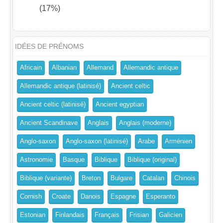
(17%)
IDÉES DE PRÉNOMS
Africain
Albanian
Allemand
Allemandic antique
Allemandic antique (latinisé)
Ancient celtic
Ancient celtic (latinisé)
Ancient egyptian
Ancient Scandinave
Anglais
Anglais (moderne)
Anglo-saxon
Anglo-saxon (latinisé)
Arabe
Arménien
Astronomie
Basque
Biblique
Biblique (original)
Biblique (variante)
Breton
Bulgare
Catalan
Chinois
Cornish
Croate
Danois
Espagne
Esperanto
Estonian
Finlandais
Français
Frisian
Galicien