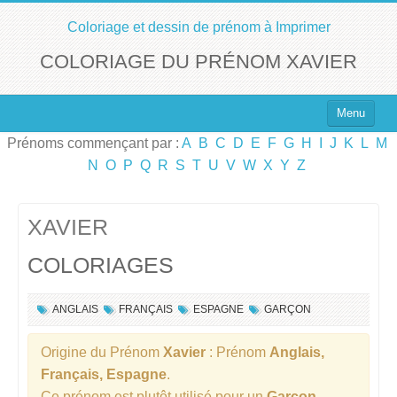
Coloriage et dessin de prénom à Imprimer
COLORIAGE DU PRÉNOM XAVIER
Menu
Prénoms commençant par :
A
B
C
D
E
F
G
H
I
J
K
L
M
Top 100 des Prénoms
N
O
P
Q
R
S
T
U
V
W
X
Y
Z
Prénoms Filles
Prénoms Garçons
XAVIER
COLORIAGES
Chercher un Prénom !
ANGLAIS
FRANÇAIS
ESPAGNE
GARÇON
Origine du Prénom
Xavier
: Prénom
Anglais,
Français, Espagne
.
Ce prénom est plutôt utilisé pour un
Garçon
.