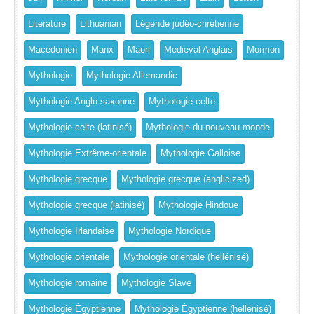
Literature
Lithuanian
Légende judéo-chrétienne
Macédonien
Manx
Maori
Medieval Anglais
Mormon
Mythologie
Mythologie Allemandic
Mythologie Anglo-saxonne
Mythologie celte
Mythologie celte (latinisé)
Mythologie du nouveau monde
Mythologie Extrême-orientale
Mythologie Galloise
Mythologie grecque
Mythologie grecque (anglicized)
Mythologie grecque (latinisé)
Mythologie Hindoue
Mythologie Irlandaise
Mythologie Nordique
Mythologie orientale
Mythologie orientale (hellénisé)
Mythologie romaine
Mythologie Slave
Mythologie Égyptienne
Mythologie Égyptienne (hellénisé)