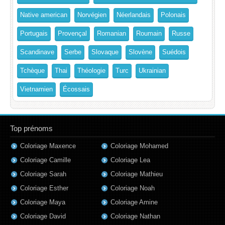
Native american
Norvégien
Néerlandais
Polonais
Portugais
Provençal
Romanian
Roumain
Russe
Scandinave
Serbe
Slovaque
Slovène
Suédois
Tchèque
Thai
Théologie
Turc
Ukrainian
Vietnamien
Écossais
Top prénoms
Coloriage Maxence
Coloriage Mohamed
Coloriage Camille
Coloriage Lea
Coloriage Sarah
Coloriage Mathieu
Coloriage Esther
Coloriage Noah
Coloriage Maya
Coloriage Amine
Coloriage David
Coloriage Nathan