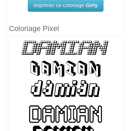
Imprimer ce coloriage
Girly
Coloriage Pixel