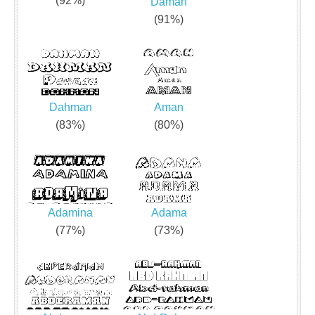
(92%)
Daman
(91%)
Dahman
Aman
(83%)
(80%)
Adamina
Adama
(77%)
(73%)