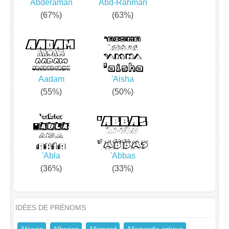
Abderaman
Abd-Rahman
(67%)
(63%)
Aadam
'Aisha
(55%)
(50%)
'Abla
'Abbas
(36%)
(33%)
IDÉES DE PRÉNOMS