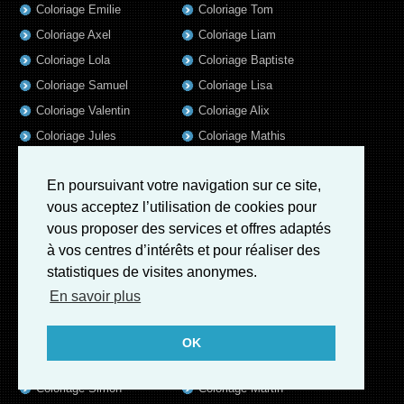
Coloriage Emilie
Coloriage Tom
Coloriage Axel
Coloriage Liam
Coloriage Lola
Coloriage Baptiste
Coloriage Samuel
Coloriage Lisa
Coloriage Valentin
Coloriage Alix
Coloriage Jules
Coloriage Mathis
Coloriage Romain
Coloriage Matthieu
En poursuivant votre navigation sur ce site,
Coloriage Elsa
Coloriage Luna
vous acceptez l’utilisation de cookies pour
Coloriage Mila
Coloriage Rose
vous proposer des services et offres adaptés
Coloriage Garance
Coloriage Jeanne
à vos centres d’intérêts et pour réaliser des
Coloriage Victoire
Coloriage Guillaume
statistiques de visites anonymes.
Coloriage Eleonore
Coloriage Benjamin
En savoir plus
Coloriage Marius
Coloriage Salome
Coloriage Louis
Coloriage Matteo
OK
Coloriage Ava
Coloriage Ulysse
Coloriage Simon
Coloriage Martin