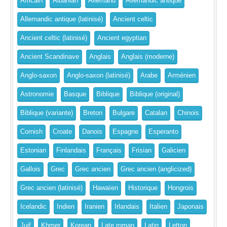
Africain
Albanian
Allemand
Allemandic antique
Allemandic antique (latinisé)
Ancient celtic
Ancient celtic (latinisé)
Ancient egyptian
Ancient Scandinave
Anglais
Anglais (moderne)
Anglo-saxon
Anglo-saxon (latinisé)
Arabe
Arménien
Astronomie
Basque
Biblique
Biblique (original)
Biblique (variante)
Breton
Bulgare
Catalan
Chinois
Cornish
Croate
Danois
Espagne
Esperanto
Estonian
Finlandais
Français
Frisian
Galicien
Gallois
Grec
Grec ancien
Grec ancien (anglicized)
Grec ancien (latinisé)
Hawaïen
Historique
Hongrois
Icelandic
Indien
Iranien
Irlandais
Italien
Japonais
Juif
Khmer
Korean
Late roman
Latin
Letton