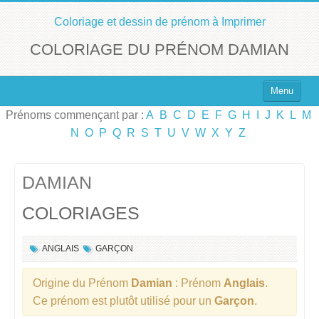
Coloriage et dessin de prénom à Imprimer
COLORIAGE DU PRÉNOM DAMIAN
Menu
Prénoms commençant par :
A
B
C
D
E
F
G
H
I
J
K
L
M
Top 100 des Prénoms
N
O
P
Q
R
S
T
U
V
W
X
Y
Z
Prénoms Filles
Prénoms Garçons
DAMIAN
COLORIAGES
Chercher un Prénom !
ANGLAIS
GARÇON
Origine du Prénom
Damian
: Prénom
Anglais
.
Ce prénom est plutôt utilisé pour un
Garçon
.