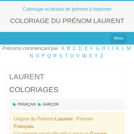
Coloriage et dessin de prénom à Imprimer
COLORIAGE DU PRÉNOM LAURENT
Menu
Prénoms commençant par :
A
B
C
D
E
F
G
H
I
J
K
L
M
Top 100 des Prénoms
N
O
P
Q
R
S
T
U
V
W
X
Y
Z
Prénoms Filles
Prénoms Garçons
LAURENT
COLORIAGES
Chercher un Prénom !
FRANÇAIS
GARÇON
Origine du Prénom
Laurent
: Prénom
Français
.
Ce prénom est plutôt utilisé pour un
Garçon
.