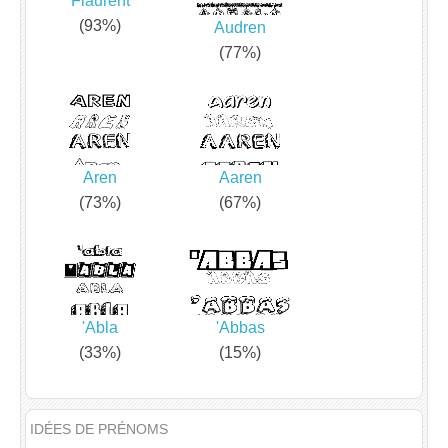
Flaurent
(93%)
Audren
(77%)
Aren
Aaren
(73%)
(67%)
'Abla
'Abbas
(33%)
(15%)
IDÉES DE PRÉNOMS