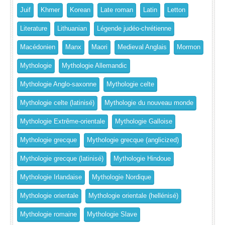
Juif
Khmer
Korean
Late roman
Latin
Letton
Literature
Lithuanian
Légende judéo-chrétienne
Macédonien
Manx
Maori
Medieval Anglais
Mormon
Mythologie
Mythologie Allemandic
Mythologie Anglo-saxonne
Mythologie celte
Mythologie celte (latinisé)
Mythologie du nouveau monde
Mythologie Extrême-orientale
Mythologie Galloise
Mythologie grecque
Mythologie grecque (anglicized)
Mythologie grecque (latinisé)
Mythologie Hindoue
Mythologie Irlandaise
Mythologie Nordique
Mythologie orientale
Mythologie orientale (hellénisé)
Mythologie romaine
Mythologie Slave