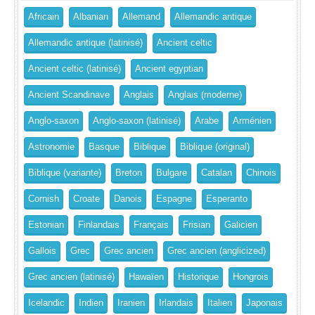
Africain
Albanian
Allemand
Allemandic antique
Allemandic antique (latinisé)
Ancient celtic
Ancient celtic (latinisé)
Ancient egyptian
Ancient Scandinave
Anglais
Anglais (moderne)
Anglo-saxon
Anglo-saxon (latinisé)
Arabe
Arménien
Astronomie
Basque
Biblique
Biblique (original)
Biblique (variante)
Breton
Bulgare
Catalan
Chinois
Cornish
Croate
Danois
Espagne
Esperanto
Estonian
Finlandais
Français
Frisian
Galicien
Gallois
Grec
Grec ancien
Grec ancien (anglicized)
Grec ancien (latinisé)
Hawaïen
Historique
Hongrois
Icelandic
Indien
Iranien
Irlandais
Italien
Japonais