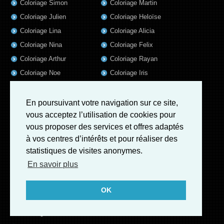
Coloriage Simon
Coloriage Martin
Coloriage Julien
Coloriage Heloïse
Coloriage Lina
Coloriage Alicia
Coloriage Nina
Coloriage Felix
Coloriage Arthur
Coloriage Rayan
Coloriage Noe
Coloriage Iris
Coloriage William
Coloriage Ambre
Coloriage Charles
En poursuivant votre navigation sur ce site,
vous acceptez l’utilisation de cookies pour
Coloriage Oscar
vous proposer des services et offres adaptés
Coloriage Agathe
à vos centres d’intérêts et pour réaliser des
Coloriage Quentin
statistiques de visites anonymes.
Coloriage Pierre
En savoir plus
Coloriage Fatoumata
Coloriage Sofia
OK
Coloriage Adrien
Coloriage Kevin