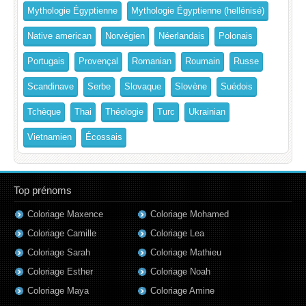
Mythologie Égyptienne
Mythologie Égyptienne (hellénisé)
Native american
Norvégien
Néerlandais
Polonais
Portugais
Provençal
Romanian
Roumain
Russe
Scandinave
Serbe
Slovaque
Slovène
Suédois
Tchèque
Thai
Théologie
Turc
Ukrainian
Vietnamien
Écossais
Top prénoms
Coloriage Maxence
Coloriage Mohamed
Coloriage Camille
Coloriage Lea
Coloriage Sarah
Coloriage Mathieu
Coloriage Esther
Coloriage Noah
Coloriage Maya
Coloriage Amine