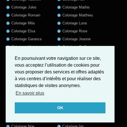
Coloriage Jules
Coloriage Mathis
Coloriage Romain
Coloriage Matthieu
Coloriage Mila
Coloriage Luna
Coloriage Elsa
Coloriage Rose
Coloriage Garance
Coloriage Jeanne
Coloriage Victoire
Coloriage Guillaume
Coloriage Marius
Coloriage Benjamin
En poursuivant votre navigation sur ce site,
Coloriage Louis
Coloriage Salome
vous acceptez l’utilisation de cookies pour
Coloriage Eleonore
Coloriage Matteo
vous proposer des services et offres adaptés
à vos centres d’intérêts et pour réaliser des
Coloriage Ava
Coloriage Ulysse
statistiques de visites anonymes.
Coloriage Simon
Coloriage Martin
En savoir plus
Coloriage Julien
Coloriage Alicia
Coloriage Lina
Coloriage Heloïse
OK
Coloriage Nina
Coloriage Felix
Coloriage Arthur
Coloriage Rayan
Coloriage Noe
Coloriage Iris