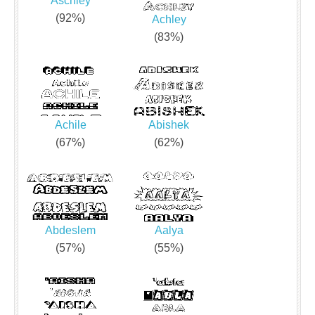
Aschley
(92%)
Achley
(83%)
Achile
Abishek
(67%)
(62%)
Abdeslem
Aalya
(57%)
(55%)