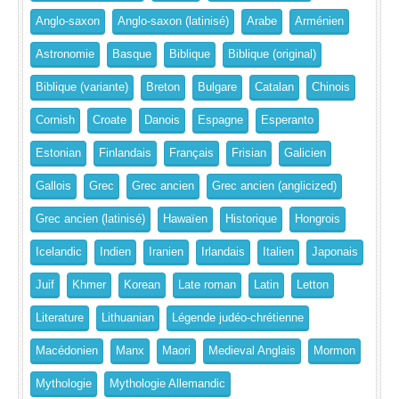
Anglo-saxon
Anglo-saxon (latinisé)
Arabe
Arménien
Astronomie
Basque
Biblique
Biblique (original)
Biblique (variante)
Breton
Bulgare
Catalan
Chinois
Cornish
Croate
Danois
Espagne
Esperanto
Estonian
Finlandais
Français
Frisian
Galicien
Gallois
Grec
Grec ancien
Grec ancien (anglicized)
Grec ancien (latinisé)
Hawaïen
Historique
Hongrois
Icelandic
Indien
Iranien
Irlandais
Italien
Japonais
Juif
Khmer
Korean
Late roman
Latin
Letton
Literature
Lithuanian
Légende judéo-chrétienne
Macédonien
Manx
Maori
Medieval Anglais
Mormon
Mythologie
Mythologie Allemandic