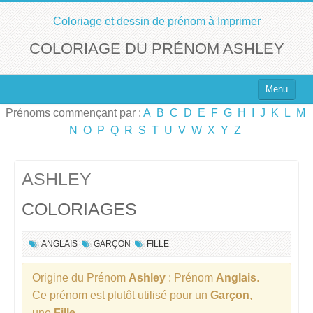
Coloriage et dessin de prénom à Imprimer
COLORIAGE DU PRÉNOM ASHLEY
Menu
Prénoms commençant par :
A
B
C
D
E
F
G
H
I
J
K
L
M
Top 100 des Prénoms
N
O
P
Q
R
S
T
U
V
W
X
Y
Z
Prénoms Filles
Prénoms Garçons
ASHLEY
COLORIAGES
Chercher un Prénom !
ANGLAIS
GARÇON
FILLE
Origine du Prénom
Ashley
: Prénom
Anglais
.
Ce prénom est plutôt utilisé pour un
Garçon
,
une
Fille
.