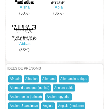
'Aisha
'Abla
(50%)
(36%)
'Abbas
(33%)
IDÉES DE PRÉNOMS
Africain
Albanian
Allemand
Allemandic antique
Allemandic antique (latinisé)
Ancient celtic
Ancient celtic (latinisé)
Ancient egyptian
Ancient Scandinave
Anglais
Anglais (moderne)