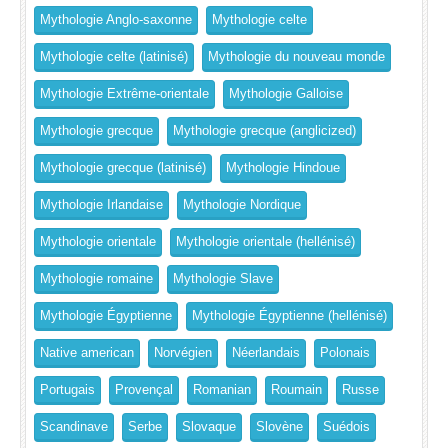
Mythologie Anglo-saxonne
Mythologie celte
Mythologie celte (latinisé)
Mythologie du nouveau monde
Mythologie Extrême-orientale
Mythologie Galloise
Mythologie grecque
Mythologie grecque (anglicized)
Mythologie grecque (latinisé)
Mythologie Hindoue
Mythologie Irlandaise
Mythologie Nordique
Mythologie orientale
Mythologie orientale (hellénisé)
Mythologie romaine
Mythologie Slave
Mythologie Égyptienne
Mythologie Égyptienne (hellénisé)
Native american
Norvégien
Néerlandais
Polonais
Portugais
Provençal
Romanian
Roumain
Russe
Scandinave
Serbe
Slovaque
Slovène
Suédois