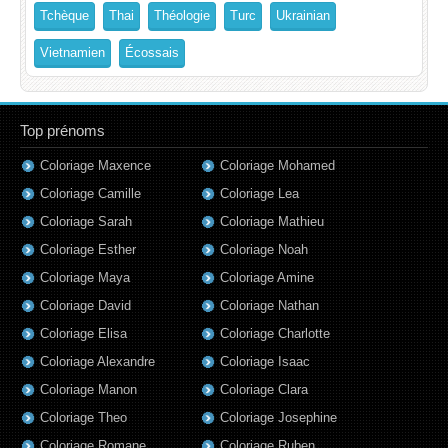
Tchèque
Thai
Théologie
Turc
Ukrainian
Vietnamien
Écossais
Top prénoms
Coloriage Maxence
Coloriage Mohamed
Coloriage Camille
Coloriage Lea
Coloriage Sarah
Coloriage Mathieu
Coloriage Esther
Coloriage Noah
Coloriage Maya
Coloriage Amine
Coloriage David
Coloriage Nathan
Coloriage Elisa
Coloriage Charlotte
Coloriage Alexandre
Coloriage Isaac
Coloriage Manon
Coloriage Clara
Coloriage Theo
Coloriage Josephine
Coloriage Romane
Coloriage Ruben