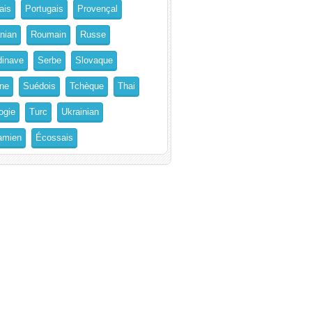
ais
Portugais
Provençal
nian
Roumain
Russe
inave
Serbe
Slovaque
ne
Suédois
Tchèque
Thai
ogie
Turc
Ukrainian
amien
Écossais