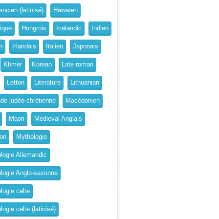
ncien (latinisé)
Hawaïen
rique
Hongrois
Icelandic
Indien
n
Irlandais
Italien
Japonais
Khmer
Korean
Late roman
Letton
Literature
Lithuanian
de judéo-chrétienne
Macédonien
Maori
Medieval Anglais
on
Mythologie
logie Allemandic
logie Anglo-saxonne
logie celte
ogie celte (latinisé)