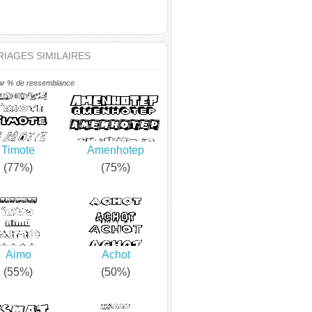
IAGES SIMILAIRES
ar % de ressemblance
Timote
Amenhotep
(77%)
(75%)
Aimo
Achot
(55%)
(50%)