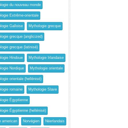
logie du nouveau monde
logie Extrême-orientale
logie Galloise
Mythologie grecque
logie grecque (anglicized)
logie grecque (latinisé)
logie Hindoue
Mythologie Irlandaise
logie Nordique
Mythologie orientale
ogie orientale (hellénisé)
logie romaine
Mythologie Slave
logie Égyptienne
logie Égyptienne (hellénisé)
e american
Norvégien
Néerlandais