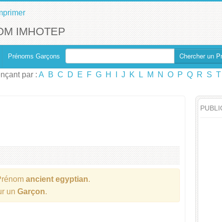
mprimer
OM IMHOTEP
Chercher un P
Prénoms Garçons
çant par :
A
B
C
D
E
F
G
H
I
J
K
L
M
N
O
P
Q
R
S
T
PUBLI
Prénom
ancient egyptian
.
ur un
Garçon
.