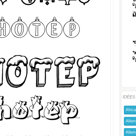
IDÉES
Africa
Allem
Allema