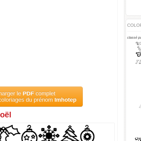
COLOR
classé p
harger le
PDF
complet
 coloriages du prénom
Imhotep
oël