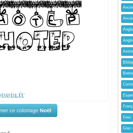
Ancien
Ancie
Angla
Anglo
Astro
Bibliq
Breto
Corni
Esper
Franç
mer ce coloriage
Noël
Grec
Grec 