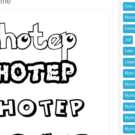
imé
Grec a
Histo
Iranie
Juif
Latin
Légen
Manx
Morm
Mytho
Mytho
Mytho
Mythol