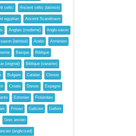
t celtic
Ancient celtic (latinisé)
nt egyptian
Ancient Scandinave
is
Anglais (moderne)
Anglo-saxon
-saxon (latinisé)
Arabe
Arménien
nomie
Basque
Biblique
ue (original)
Biblique (variante)
n
Bulgare
Catalan
Chinois
sh
Croate
Danois
Espagne
anto
Estonian
Finlandais
ais
Frisian
Galicien
Gallois
Grec ancien
ancien (anglicized)