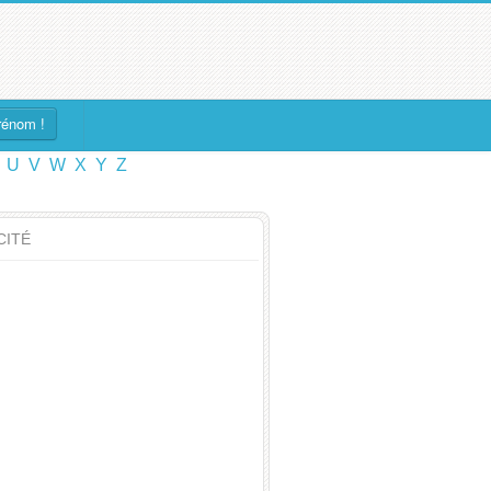
rénom !
U
V
W
X
Y
Z
CITÉ