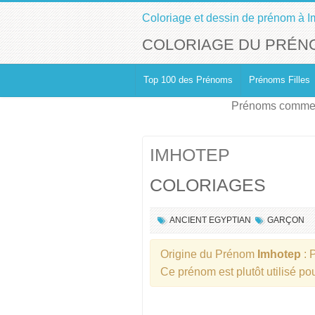
Coloriage et dessin de prénom à I
COLORIAGE DU PRÉN
Top 100 des Prénoms
Prénoms Filles
Prénoms commen
IMHOTEP
COLORIAGES
ANCIENT EGYPTIAN
GARÇON
Origine du Prénom
Imhotep
: 
Ce prénom est plutôt utilisé po