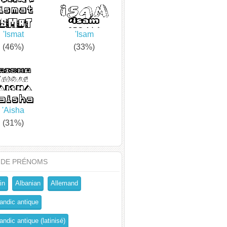
'Ismat
'Isam
(46%)
(33%)
'Aisha
(31%)
 DE PRÉNOMS
in
Albanian
Allemand
andic antique
ndic antique (latinisé)