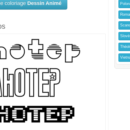
ce coloriage
Dessin Animé
Polon
Roma
os
Scand
Slovè
Théol
Vietn