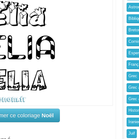
Astro
Bibliq
Breto
Corni
Esper
Franç
Grec
Grec 
Grec a
Histo
mer ce coloriage
Noël
Iranie
Juif