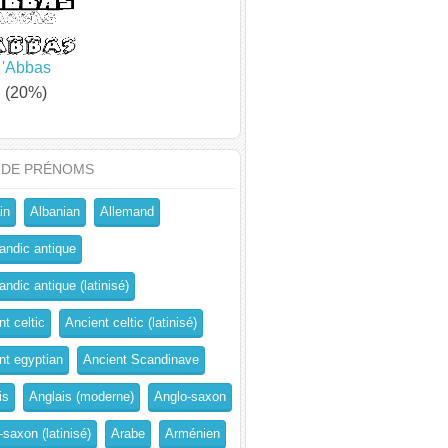
'Abbas
(20%)
 DE PRÉNOMS
in
Albanian
Allemand
andic antique
ndic antique (latinisé)
t celtic
Ancient celtic (latinisé)
nt egyptian
Ancient Scandinave
is
Anglais (moderne)
Anglo-saxon
-saxon (latinisé)
Arabe
Arménien