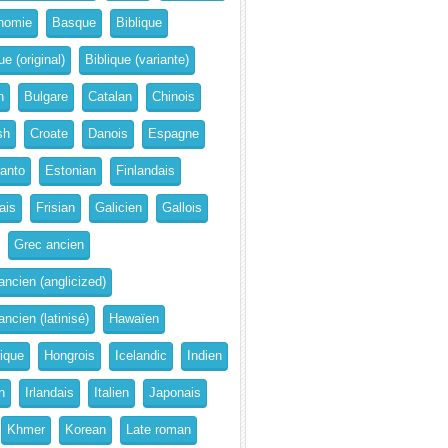
nomie
Basque
Biblique
ue (original)
Biblique (variante)
n
Bulgare
Catalan
Chinois
sh
Croate
Danois
Espagne
anto
Estonian
Finlandais
ais
Frisian
Galicien
Gallois
Grec ancien
ancien (anglicized)
ncien (latinisé)
Hawaïen
rique
Hongrois
Icelandic
Indien
n
Irlandais
Italien
Japonais
Khmer
Korean
Late roman