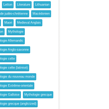
Letton
Literature
Lithuanian
de judéo-chrétienne
Macédonien
Maori
Medieval Anglais
on
Mythologie
logie Allemandic
logie Anglo-saxonne
logie celte
ogie celte (latinisé)
logie du nouveau monde
logie Extrême-orientale
logie Galloise
Mythologie grecque
logie grecque (anglicized)