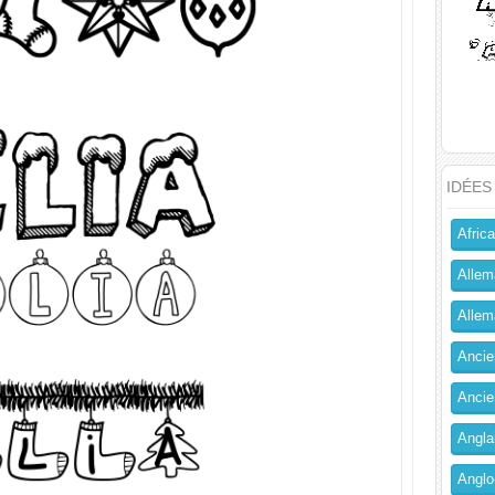
IDÉES
Africa
Allem
Allema
Ancien
Ancie
Angla
Anglo