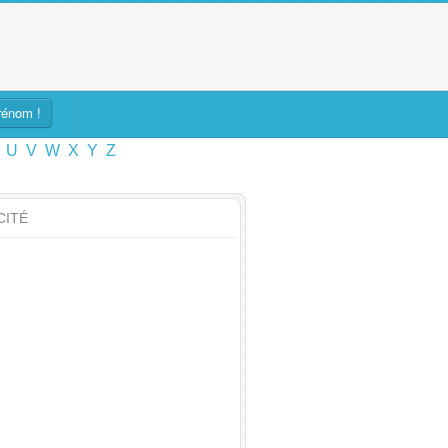
rénom !
U
V
W
X
Y
Z
CITÉ