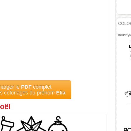
COLOR
classé p
harger le
PDF
complet
es coloriages du prénom
Elia
oël