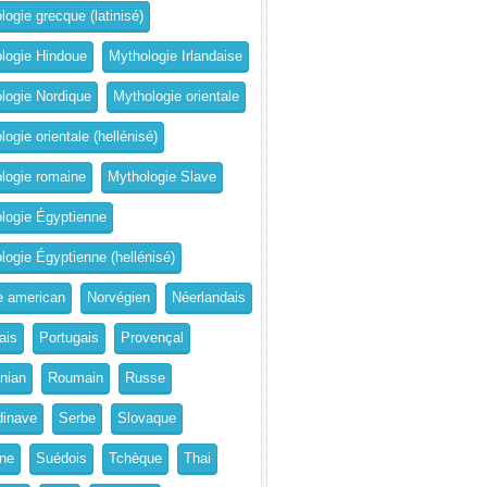
logie grecque (latinisé)
logie Hindoue
Mythologie Irlandaise
logie Nordique
Mythologie orientale
ogie orientale (hellénisé)
logie romaine
Mythologie Slave
logie Égyptienne
logie Égyptienne (hellénisé)
e american
Norvégien
Néerlandais
ais
Portugais
Provençal
nian
Roumain
Russe
inave
Serbe
Slovaque
ne
Suédois
Tchèque
Thai