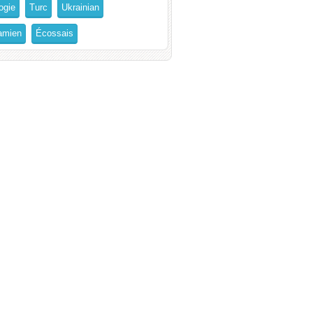
ogie
Turc
Ukrainian
amien
Écossais