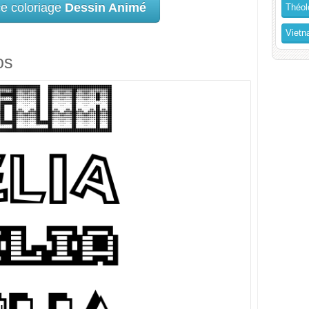
ce coloriage
Dessin Animé
Théol
Vietn
os