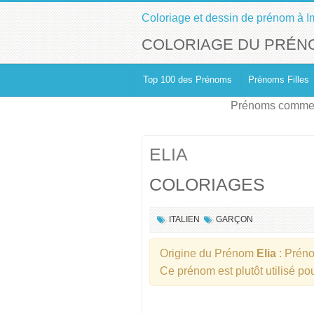
Coloriage et dessin de prénom à I
COLORIAGE DU PRÉNO
Top 100 des Prénoms
Prénoms Filles
Prénoms commen
ELIA
COLORIAGES
ITALIEN
GARÇON
Origine du Prénom
Elia
: Prén
Ce prénom est plutôt utilisé po