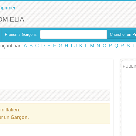
mprimer
M ELIA
Chercher un P
Prénoms Garçons
çant par :
A
B
C
D
E
F
G
H
I
J
K
L
M
N
O
P
Q
R
S
T
PUBLI
om
Italien
.
ur un
Garçon
.