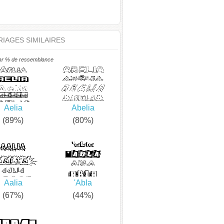
IAGES SIMILAIRES
ar % de ressemblance
Aelia
Abelia
(89%)
(80%)
Aalia
'Abla
(67%)
(44%)