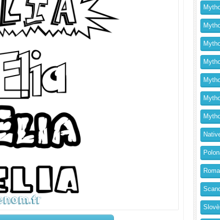
Mytho
Mytho
Mytho
Mythol
Mytho
Mytho
Mytho
Nativ
Polon
Roma
Scand
Slovè