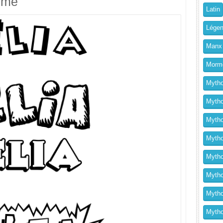
imé
Latin
Légen
Manx
Morm
Mytho
Mytho
Mytho
Mythol
Mytho
Mytho
Mytho
Mytho