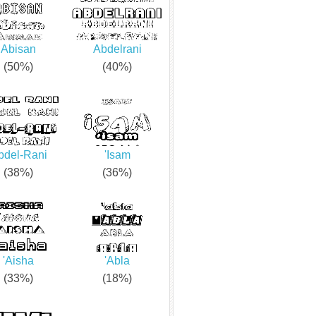
Abisan
Abdelrani
(50%)
(40%)
bdel-Rani
'Isam
(38%)
(36%)
'Aisha
'Abla
(33%)
(18%)