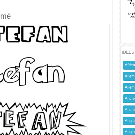
imé
IDÉES
Africa
Allem
Allema
Ancien
Ancie
Angla
Anglo