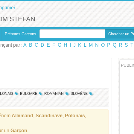
mprimer
OM STEFAN
Chercher un P
Prénoms Garçons
çant par :
A
B
C
D
E
F
G
H
I
J
K
L
M
N
O
P
Q
R
S
T
PUBLI
LONAIS
BULGARE
ROMANIAN
SLOVÈNE
rénom
Allemand, Scandinave, Polonais,
ur un
Garçon
.