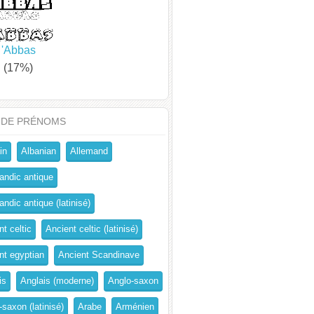
'Abbas
(17%)
 DE PRÉNOMS
in
Albanian
Allemand
andic antique
ndic antique (latinisé)
t celtic
Ancient celtic (latinisé)
nt egyptian
Ancient Scandinave
is
Anglais (moderne)
Anglo-saxon
-saxon (latinisé)
Arabe
Arménien