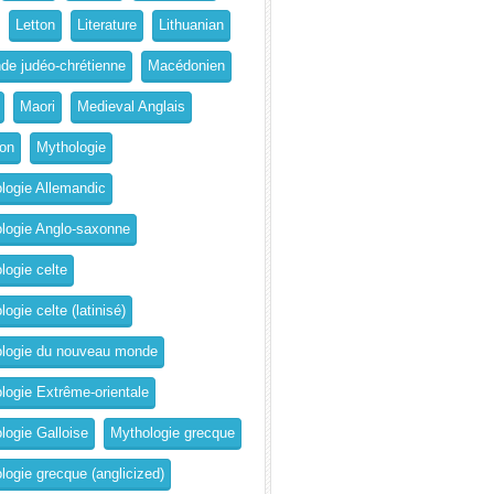
Letton
Literature
Lithuanian
de judéo-chrétienne
Macédonien
Maori
Medieval Anglais
on
Mythologie
logie Allemandic
logie Anglo-saxonne
logie celte
ogie celte (latinisé)
logie du nouveau monde
logie Extrême-orientale
logie Galloise
Mythologie grecque
logie grecque (anglicized)