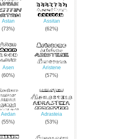
Astan
Assitan
(73%)
(62%)
Asen
Aristene
(60%)
(57%)
Aedan
Adrasteia
(55%)
(53%)