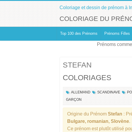
Coloriage et dessin de prénom à I
COLORIAGE DU PRÉN
Top 100 des Prénoms
Prénoms Filles
Prénoms commen
STEFAN
COLORIAGES
ALLEMAND
SCANDINAVE
PO
GARÇON
Origine du Prénom
Stefan
: P
Bulgare, romanian, Slovène
.
Ce prénom est plutôt utilisé po