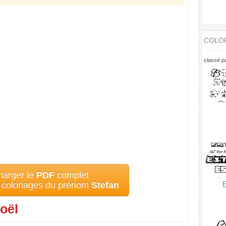
COLOR
classé p
harger le
PDF
complet
E
s coloriages du prénom
Stefan
oël