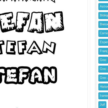
Astro
Bibliq
Breto
Corni
Esper
Franç
Grec
Grec 
Grec a
Histo
Iranie
Juif