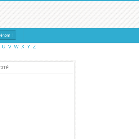
rénom !
U
V
W
X
Y
Z
CITÉ