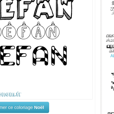
A
mer ce coloriage
Noël