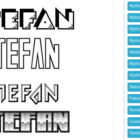
Mytho
Mytho
Mytho
Mythol
Mytho
Mytho
Mytho
Nativ
Polon
Roma
Scand
Slovè