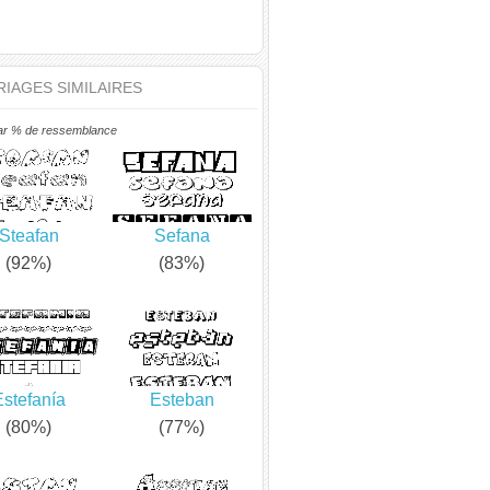
IAGES SIMILAIRES
ar % de ressemblance
Steafan
Sefana
(92%)
(83%)
stefanía
Esteban
(80%)
(77%)