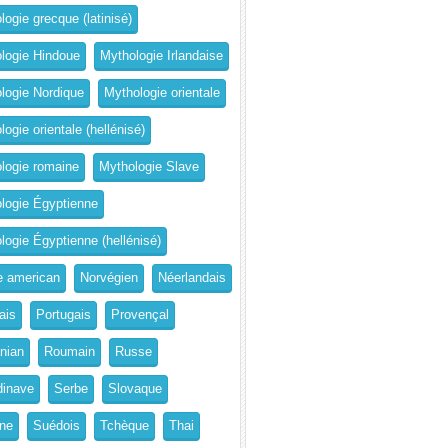
logie grecque (latinisé)
logie Hindoue
Mythologie Irlandaise
logie Nordique
Mythologie orientale
ogie orientale (hellénisé)
logie romaine
Mythologie Slave
logie Égyptienne
logie Égyptienne (hellénisé)
e american
Norvégien
Néerlandais
ais
Portugais
Provençal
nian
Roumain
Russe
inave
Serbe
Slovaque
ne
Suédois
Tchèque
Thai