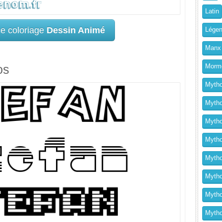
Latin
ce coloriage
Dessin Animé
Légen
Manx
Morm
os
Mytho
Mytho
Mytho
Mythol
Mytho
Mytho
Mytho
Mytho