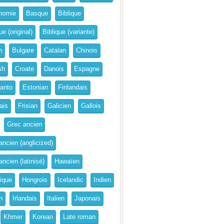
nomie
Basque
Biblique
ue (original)
Biblique (variante)
n
Bulgare
Catalan
Chinois
sh
Croate
Danois
Espagne
anto
Estonian
Finlandais
ais
Frisian
Galicien
Gallois
Grec ancien
ancien (anglicized)
ncien (latinisé)
Hawaïen
rique
Hongrois
Icelandic
Indien
n
Irlandais
Italien
Japonais
Khmer
Korean
Late roman