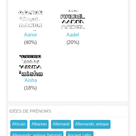
Aanor
Aadel
(40%)
(20%)
'Aisha
(18%)
IDÉES DE PRÉNOMS
Africain
Albanian
Allemand
Allemandic antique
Allemandic antique (latinisé)
Ancient celtic