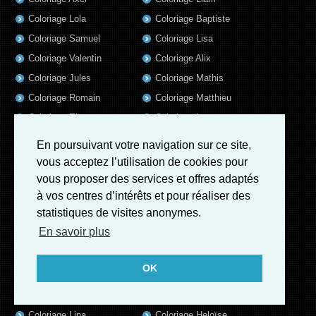
Coloriage Lola
Coloriage Baptiste
Coloriage Samuel
Coloriage Lisa
Coloriage Valentin
Coloriage Alix
Coloriage Jules
Coloriage Mathis
Coloriage Romain
Coloriage Matthieu
Coloriage Elsa
Coloriage Luna
Coloriage Mila
Coloriage Rose
En poursuivant votre navigation sur ce site,
Coloriage Garance
Coloriage Jeanne
vous acceptez l’utilisation de cookies pour
Coloriage Victoire
Coloriage Guillaume
vous proposer des services et offres adaptés
à vos centres d’intérêts et pour réaliser des
Coloriage Eleonore
Coloriage Benjamin
statistiques de visites anonymes.
Coloriage Marius
Coloriage Salome
En savoir plus
Coloriage Louis
Coloriage Matteo
Coloriage Ava
Coloriage Ulysse
OK
Coloriage Simon
Coloriage Martin
Coloriage Julien
Coloriage Alicia
Coloriage Lina
Coloriage Heloïse