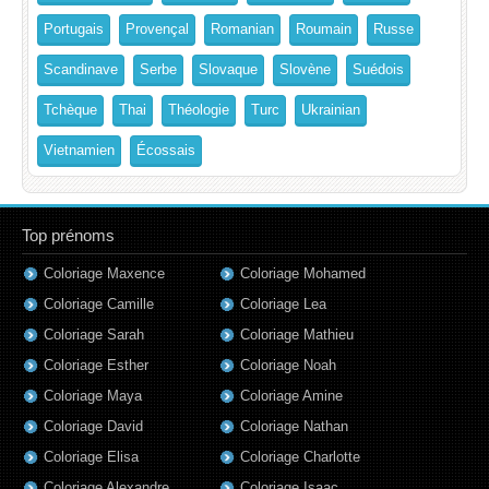
Portugais
Provençal
Romanian
Roumain
Russe
Scandinave
Serbe
Slovaque
Slovène
Suédois
Tchèque
Thai
Théologie
Turc
Ukrainian
Vietnamien
Écossais
Top prénoms
Coloriage Maxence
Coloriage Mohamed
Coloriage Camille
Coloriage Lea
Coloriage Sarah
Coloriage Mathieu
Coloriage Esther
Coloriage Noah
Coloriage Maya
Coloriage Amine
Coloriage David
Coloriage Nathan
Coloriage Elisa
Coloriage Charlotte
Coloriage Alexandre
Coloriage Isaac