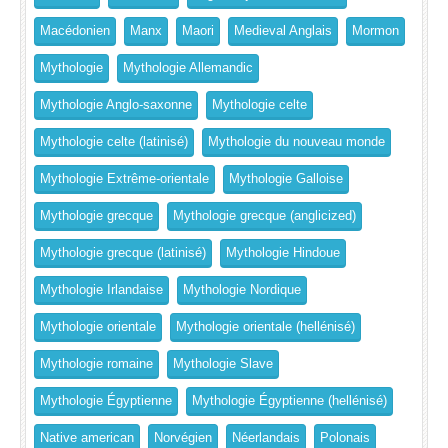
Macédonien
Manx
Maori
Medieval Anglais
Mormon
Mythologie
Mythologie Allemandic
Mythologie Anglo-saxonne
Mythologie celte
Mythologie celte (latinisé)
Mythologie du nouveau monde
Mythologie Extrême-orientale
Mythologie Galloise
Mythologie grecque
Mythologie grecque (anglicized)
Mythologie grecque (latinisé)
Mythologie Hindoue
Mythologie Irlandaise
Mythologie Nordique
Mythologie orientale
Mythologie orientale (hellénisé)
Mythologie romaine
Mythologie Slave
Mythologie Égyptienne
Mythologie Égyptienne (hellénisé)
Native american
Norvégien
Néerlandais
Polonais