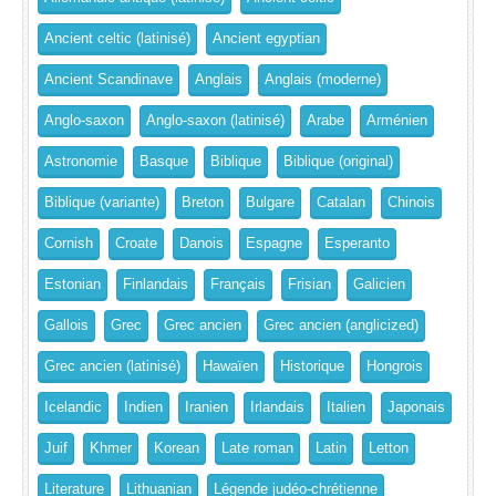
Ancient celtic (latinisé)
Ancient egyptian
Ancient Scandinave
Anglais
Anglais (moderne)
Anglo-saxon
Anglo-saxon (latinisé)
Arabe
Arménien
Astronomie
Basque
Biblique
Biblique (original)
Biblique (variante)
Breton
Bulgare
Catalan
Chinois
Cornish
Croate
Danois
Espagne
Esperanto
Estonian
Finlandais
Français
Frisian
Galicien
Gallois
Grec
Grec ancien
Grec ancien (anglicized)
Grec ancien (latinisé)
Hawaïen
Historique
Hongrois
Icelandic
Indien
Iranien
Irlandais
Italien
Japonais
Juif
Khmer
Korean
Late roman
Latin
Letton
Literature
Lithuanian
Légende judéo-chrétienne