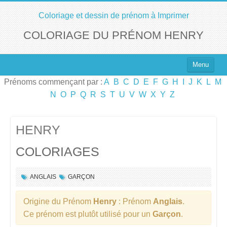
Coloriage et dessin de prénom à Imprimer
COLORIAGE DU PRÉNOM HENRY
Menu
Prénoms commençant par :
A
B
C
D
E
F
G
H
I
J
K
L
M
Top 100 des Prénoms
N
O
P
Q
R
S
T
U
V
W
X
Y
Z
Prénoms Filles
Prénoms Garçons
HENRY
COLORIAGES
Chercher un Prénom !
ANGLAIS
GARÇON
Origine du Prénom
Henry
: Prénom
Anglais
.
Ce prénom est plutôt utilisé pour un
Garçon
.