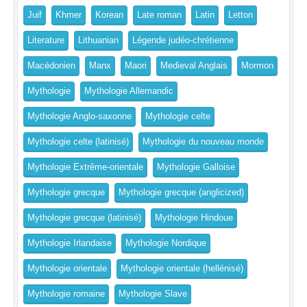
Juif
Khmer
Korean
Late roman
Latin
Letton
Literature
Lithuanian
Légende judéo-chrétienne
Macédonien
Manx
Maori
Medieval Anglais
Mormon
Mythologie
Mythologie Allemandic
Mythologie Anglo-saxonne
Mythologie celte
Mythologie celte (latinisé)
Mythologie du nouveau monde
Mythologie Extrême-orientale
Mythologie Galloise
Mythologie grecque
Mythologie grecque (anglicized)
Mythologie grecque (latinisé)
Mythologie Hindoue
Mythologie Irlandaise
Mythologie Nordique
Mythologie orientale
Mythologie orientale (hellénisé)
Mythologie romaine
Mythologie Slave