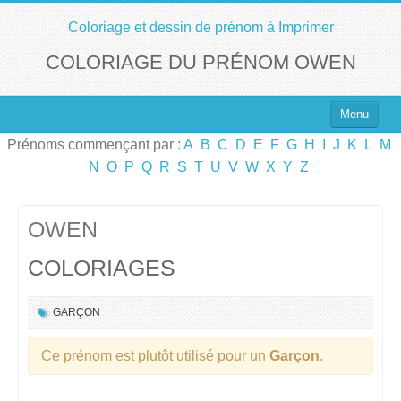
Coloriage et dessin de prénom à Imprimer
COLORIAGE DU PRÉNOM OWEN
Menu
Prénoms commençant par :
A
B
C
D
E
F
G
H
I
J
K
L
M
Top 100 des Prénoms
N
O
P
Q
R
S
T
U
V
W
X
Y
Z
Prénoms Filles
Prénoms Garçons
OWEN
COLORIAGES
Chercher un Prénom !
GARÇON
Ce prénom est plutôt utilisé pour un
Garçon
.