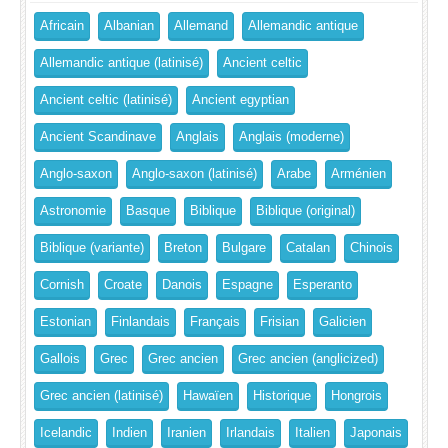
Africain
Albanian
Allemand
Allemandic antique
Allemandic antique (latinisé)
Ancient celtic
Ancient celtic (latinisé)
Ancient egyptian
Ancient Scandinave
Anglais
Anglais (moderne)
Anglo-saxon
Anglo-saxon (latinisé)
Arabe
Arménien
Astronomie
Basque
Biblique
Biblique (original)
Biblique (variante)
Breton
Bulgare
Catalan
Chinois
Cornish
Croate
Danois
Espagne
Esperanto
Estonian
Finlandais
Français
Frisian
Galicien
Gallois
Grec
Grec ancien
Grec ancien (anglicized)
Grec ancien (latinisé)
Hawaïen
Historique
Hongrois
Icelandic
Indien
Iranien
Irlandais
Italien
Japonais