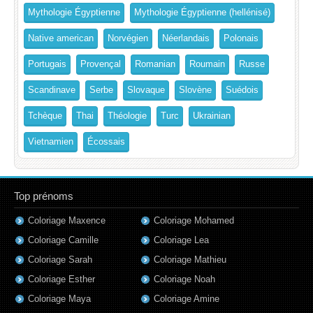
Mythologie Égyptienne
Mythologie Égyptienne (hellénisé)
Native american
Norvégien
Néerlandais
Polonais
Portugais
Provençal
Romanian
Roumain
Russe
Scandinave
Serbe
Slovaque
Slovène
Suédois
Tchèque
Thai
Théologie
Turc
Ukrainian
Vietnamien
Écossais
Top prénoms
Coloriage Maxence
Coloriage Mohamed
Coloriage Camille
Coloriage Lea
Coloriage Sarah
Coloriage Mathieu
Coloriage Esther
Coloriage Noah
Coloriage Maya
Coloriage Amine