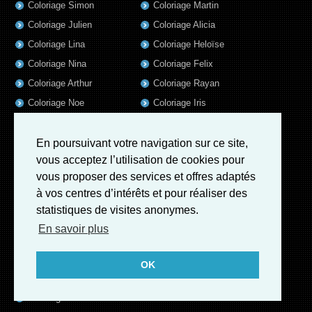
Coloriage Simon
Coloriage Martin
Coloriage Julien
Coloriage Alicia
Coloriage Lina
Coloriage Heloïse
Coloriage Nina
Coloriage Felix
Coloriage Arthur
Coloriage Rayan
Coloriage Noe
Coloriage Iris
Coloriage William
Coloriage Ambre
Coloriage Charles
En poursuivant votre navigation sur ce site,
vous acceptez l’utilisation de cookies pour
Coloriage Oscar
vous proposer des services et offres adaptés
Coloriage Agathe
à vos centres d’intérêts et pour réaliser des
Coloriage Quentin
statistiques de visites anonymes.
Coloriage Pierre
En savoir plus
Coloriage Fatoumata
Coloriage Sofia
OK
Coloriage Adrien
Coloriage Kevin