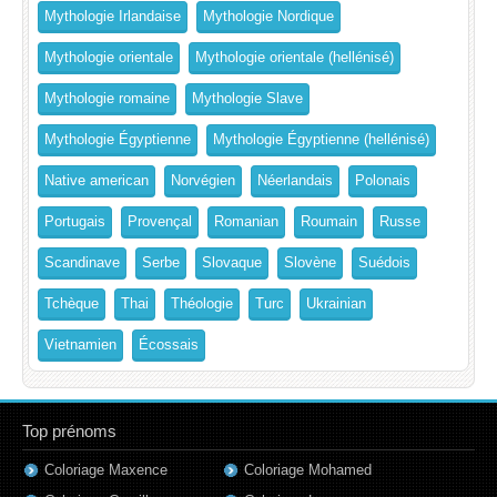
Mythologie Irlandaise
Mythologie Nordique
Mythologie orientale
Mythologie orientale (hellénisé)
Mythologie romaine
Mythologie Slave
Mythologie Égyptienne
Mythologie Égyptienne (hellénisé)
Native american
Norvégien
Néerlandais
Polonais
Portugais
Provençal
Romanian
Roumain
Russe
Scandinave
Serbe
Slovaque
Slovène
Suédois
Tchèque
Thai
Théologie
Turc
Ukrainian
Vietnamien
Écossais
Top prénoms
Coloriage Maxence
Coloriage Mohamed