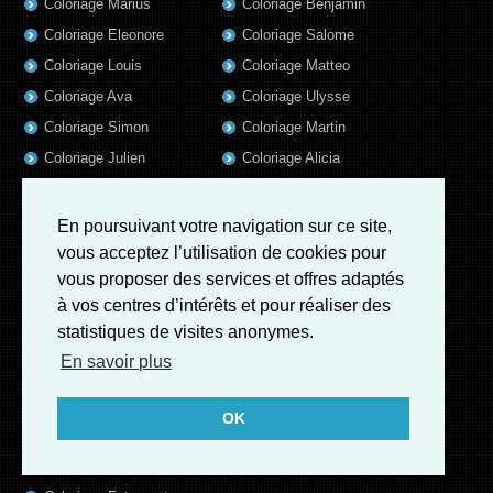
Coloriage Marius
Coloriage Benjamin
Coloriage Eleonore
Coloriage Salome
Coloriage Louis
Coloriage Matteo
Coloriage Ava
Coloriage Ulysse
Coloriage Simon
Coloriage Martin
Coloriage Julien
Coloriage Alicia
Coloriage Lina
Coloriage Heloïse
Coloriage Nina
Coloriage Felix
En poursuivant votre navigation sur ce site,
Coloriage Arthur
Coloriage Rayan
vous acceptez l’utilisation de cookies pour
vous proposer des services et offres adaptés
Coloriage Noe
Coloriage Iris
à vos centres d’intérêts et pour réaliser des
Coloriage William
Coloriage Ambre
statistiques de visites anonymes.
Coloriage Charles
En savoir plus
Coloriage Oscar
Coloriage Agathe
OK
Coloriage Quentin
Coloriage Pierre