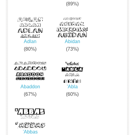
(89%)
Adlan
Abidan
(80%)
(73%)
Abaddon
'Abla
(67%)
(60%)
'Abbas