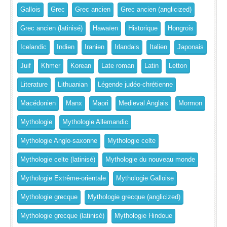
Gallois
Grec
Grec ancien
Grec ancien (anglicized)
Grec ancien (latinisé)
Hawaïen
Historique
Hongrois
Icelandic
Indien
Iranien
Irlandais
Italien
Japonais
Juif
Khmer
Korean
Late roman
Latin
Letton
Literature
Lithuanian
Légende judéo-chrétienne
Macédonien
Manx
Maori
Medieval Anglais
Mormon
Mythologie
Mythologie Allemandic
Mythologie Anglo-saxonne
Mythologie celte
Mythologie celte (latinisé)
Mythologie du nouveau monde
Mythologie Extrême-orientale
Mythologie Galloise
Mythologie grecque
Mythologie grecque (anglicized)
Mythologie grecque (latinisé)
Mythologie Hindoue