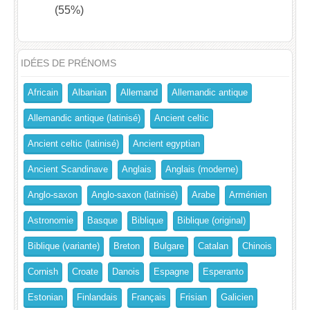
(55%)
IDÉES DE PRÉNOMS
Africain
Albanian
Allemand
Allemandic antique
Allemandic antique (latinisé)
Ancient celtic
Ancient celtic (latinisé)
Ancient egyptian
Ancient Scandinave
Anglais
Anglais (moderne)
Anglo-saxon
Anglo-saxon (latinisé)
Arabe
Arménien
Astronomie
Basque
Biblique
Biblique (original)
Biblique (variante)
Breton
Bulgare
Catalan
Chinois
Cornish
Croate
Danois
Espagne
Esperanto
Estonian
Finlandais
Français
Frisian
Galicien