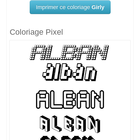
Imprimer ce coloriage
Girly
Coloriage Pixel