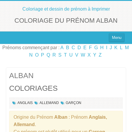
Coloriage et dessin de prénom à Imprimer
COLORIAGE DU PRÉNOM ALBAN
Menu
Prénoms commençant par :
A
B
C
D
E
F
G
H
I
J
K
L
M
Top 100 des Prénoms
N
O
P
Q
R
S
T
U
V
W
X
Y
Z
Prénoms Filles
Prénoms Garçons
ALBAN
COLORIAGES
Chercher un Prénom !
ANGLAIS
ALLEMAND
GARÇON
Origine du Prénom
Alban
: Prénom
Anglais,
Allemand
.
Ce prénom est plutôt utilisé pour un
Garçon
.