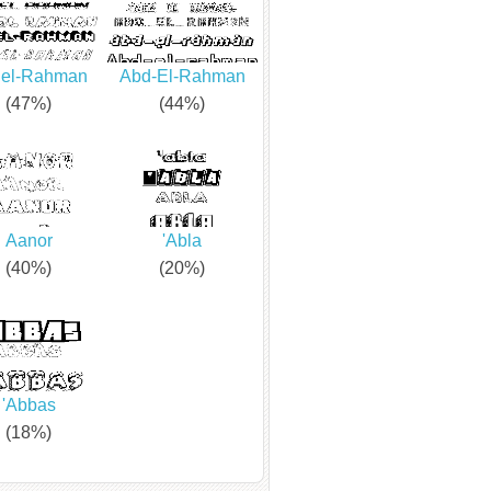
el-Rahman
Abd-El-Rahman
(47%)
(44%)
Aanor
'Abla
(40%)
(20%)
'Abbas
(18%)