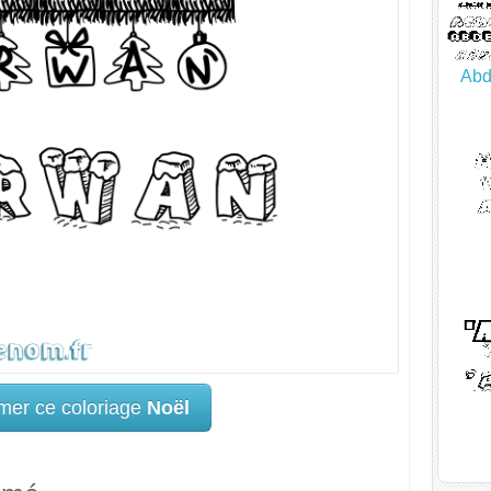
Abd
mer ce coloriage
Noël