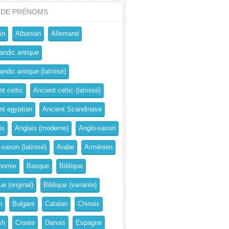
 DE PRÉNOMS
in
Albanian
Allemand
andic antique
ndic antique (latinisé)
t celtic
Ancient celtic (latinisé)
nt egyptian
Ancient Scandinave
is
Anglais (moderne)
Anglo-saxon
-saxon (latinisé)
Arabe
Arménien
nomie
Basque
Biblique
ue (original)
Biblique (variante)
n
Bulgare
Catalan
Chinois
sh
Croate
Danois
Espagne