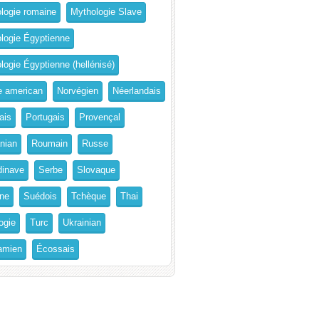
logie romaine
Mythologie Slave
logie Égyptienne
logie Égyptienne (hellénisé)
e american
Norvégien
Néerlandais
ais
Portugais
Provençal
nian
Roumain
Russe
inave
Serbe
Slovaque
ne
Suédois
Tchèque
Thai
ogie
Turc
Ukrainian
amien
Écossais