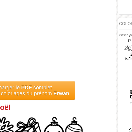
COLOR
classé p
harger le
PDF
complet
s coloriages du prénom
Erwan
oël