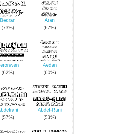
Bedran
Aran
(73%)
(67%)
eronwen
Aedan
(62%)
(60%)
bdelrani
Abdel-Rani
(57%)
(53%)