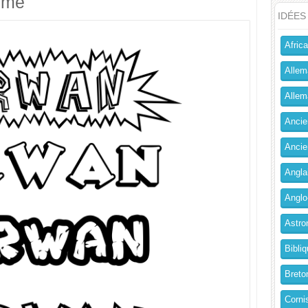
imé
IDÉES
Africa
Allem
Allema
Ancien
Ancie
Angla
Anglo
Astro
Bibliq
Breto
Corni