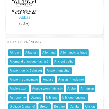
'Abbas
(33%)
IDÉES DE PRÉNOMS
Africain
Albanian
Allemand
Allemandic antique
Allemandic antique (latinisé)
Ancient celtic
Ancient celtic (latinisé)
Ancient egyptian
Ancient Scandinave
Anglais
Anglais (moderne)
Anglo-saxon
Anglo-saxon (latinisé)
Arabe
Arménien
Astronomie
Basque
Biblique
Biblique (original)
Biblique (variante)
Breton
Bulgare
Catalan
Chinois