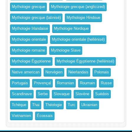
Mythologie grecque
Mythologie grecque (anglicized)
Mythologie grecque (latinisé)
Mythologie Hindoue
Mythologie Irlandaise
Mythologie Nordique
Mythologie orientale
Mythologie orientale (hellénisé)
Mythologie romaine
Mythologie Slave
Mythologie Égyptienne
Mythologie Égyptienne (hellénisé)
Native american
Norvégien
Néerlandais
Polonais
Portugais
Provençal
Romanian
Roumain
Russe
Scandinave
Serbe
Slovaque
Slovène
Suédois
Tchèque
Thai
Théologie
Turc
Ukrainian
Vietnamien
Écossais