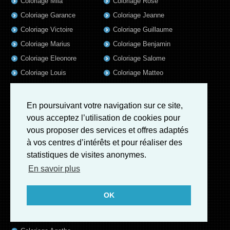
Coloriage Mila
Coloriage Rose
Coloriage Garance
Coloriage Jeanne
Coloriage Victoire
Coloriage Guillaume
Coloriage Marius
Coloriage Benjamin
Coloriage Eleonore
Coloriage Salome
Coloriage Louis
Coloriage Matteo
Coloriage Ava
Coloriage Ulysse
Coloriage Simon
Coloriage Martin
En poursuivant votre navigation sur ce site,
Coloriage Julien
Coloriage Alicia
vous acceptez l’utilisation de cookies pour
vous proposer des services et offres adaptés
Coloriage Lina
Coloriage Heloïse
à vos centres d’intérêts et pour réaliser des
Coloriage Nina
Coloriage Felix
statistiques de visites anonymes.
Coloriage Arthur
Coloriage Rayan
En savoir plus
Coloriage Noe
Coloriage Iris
Coloriage William
Coloriage Ambre
OK
Coloriage Charles
Coloriage Oscar