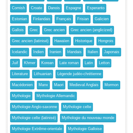
Cornish
Croate
Danois
Espagne
Esperanto
Estonian
Finlandais
Français
Frisian
Galicien
Gallois
Grec
Grec ancien
Grec ancien (anglicized)
Grec ancien (latinisé)
Hawaïen
Historique
Hongrois
Icelandic
Indien
Iranien
Irlandais
Italien
Japonais
Juif
Khmer
Korean
Late roman
Latin
Letton
Literature
Lithuanian
Légende judéo-chrétienne
Macédonien
Manx
Maori
Medieval Anglais
Mormon
Mythologie
Mythologie Allemandic
Mythologie Anglo-saxonne
Mythologie celte
Mythologie celte (latinisé)
Mythologie du nouveau monde
Mythologie Extrême-orientale
Mythologie Galloise