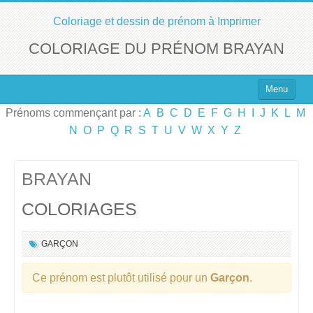
Coloriage et dessin de prénom à Imprimer
COLORIAGE DU PRÉNOM BRAYAN
Menu
Prénoms commençant par :
A
B
C
D
E
F
G
H
I
J
K
L
M
Top 100 des Prénoms
N
O
P
Q
R
S
T
U
V
W
X
Y
Z
Prénoms Filles
Prénoms Garçons
BRAYAN
COLORIAGES
Chercher un Prénom !
GARÇON
Ce prénom est plutôt utilisé pour un
Garçon
.