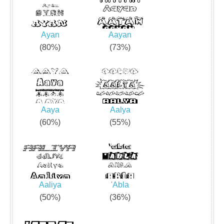
Ayan
Aayan
(80%)
(73%)
Aaya
Aalya
(60%)
(55%)
Aaliya
'Abla
(50%)
(36%)