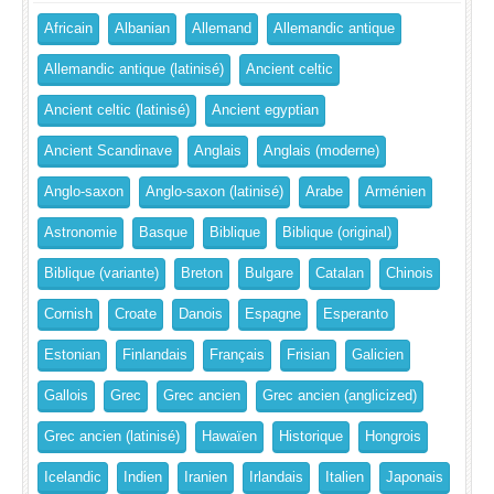
Africain
Albanian
Allemand
Allemandic antique
Allemandic antique (latinisé)
Ancient celtic
Ancient celtic (latinisé)
Ancient egyptian
Ancient Scandinave
Anglais
Anglais (moderne)
Anglo-saxon
Anglo-saxon (latinisé)
Arabe
Arménien
Astronomie
Basque
Biblique
Biblique (original)
Biblique (variante)
Breton
Bulgare
Catalan
Chinois
Cornish
Croate
Danois
Espagne
Esperanto
Estonian
Finlandais
Français
Frisian
Galicien
Gallois
Grec
Grec ancien
Grec ancien (anglicized)
Grec ancien (latinisé)
Hawaïen
Historique
Hongrois
Icelandic
Indien
Iranien
Irlandais
Italien
Japonais