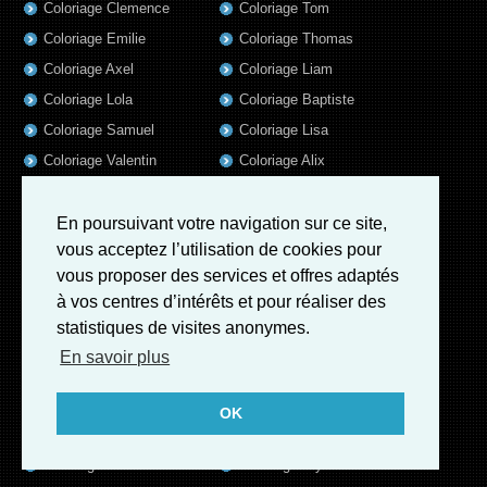
Coloriage Clemence
Coloriage Tom
Coloriage Emilie
Coloriage Thomas
Coloriage Axel
Coloriage Liam
Coloriage Lola
Coloriage Baptiste
Coloriage Samuel
Coloriage Lisa
Coloriage Valentin
Coloriage Alix
Coloriage Jules
Coloriage Mathis
Coloriage Romain
Coloriage Matthieu
En poursuivant votre navigation sur ce site,
vous acceptez l’utilisation de cookies pour
Coloriage Elsa
Coloriage Luna
vous proposer des services et offres adaptés
Coloriage Mila
Coloriage Rose
à vos centres d’intérêts et pour réaliser des
Coloriage Garance
Coloriage Jeanne
statistiques de visites anonymes.
Coloriage Victoire
Coloriage Guillaume
En savoir plus
Coloriage Eleonore
Coloriage Benjamin
Coloriage Marius
Coloriage Salome
OK
Coloriage Louis
Coloriage Matteo
Coloriage Ava
Coloriage Ulysse