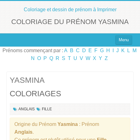
Coloriage et dessin de prénom à Imprimer
COLORIAGE DU PRÉNOM YASMINA
Menu
Prénoms commençant par :
A
B
C
D
E
F
G
H
I
J
K
L
M
Top 100 des Prénoms
N
O
P
Q
R
S
T
U
V
W
X
Y
Z
Prénoms Filles
Prénoms Garçons
YASMINA
COLORIAGES
Chercher un Prénom !
ANGLAIS
FILLE
Origine du Prénom
Yasmina
: Prénom
Anglais
.
Ce prénom est plutôt utilisé pour une
Fille
.