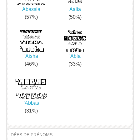
Abassia
Aalia
(57%)
(50%)
'Aisha
'Abla
(46%)
(33%)
'Abbas
(31%)
IDÉES DE PRÉNOMS