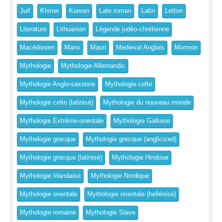
Juif
Khmer
Korean
Late roman
Latin
Letton
Literature
Lithuanian
Légende judéo-chrétienne
Macédonien
Manx
Maori
Medieval Anglais
Mormon
Mythologie
Mythologie Allemandic
Mythologie Anglo-saxonne
Mythologie celte
Mythologie celte (latinisé)
Mythologie du nouveau monde
Mythologie Extrême-orientale
Mythologie Galloise
Mythologie grecque
Mythologie grecque (anglicized)
Mythologie grecque (latinisé)
Mythologie Hindoue
Mythologie Irlandaise
Mythologie Nordique
Mythologie orientale
Mythologie orientale (hellénisé)
Mythologie romaine
Mythologie Slave