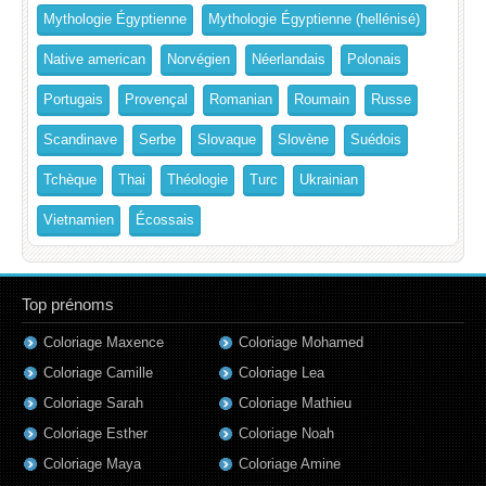
Mythologie Égyptienne
Mythologie Égyptienne (hellénisé)
Native american
Norvégien
Néerlandais
Polonais
Portugais
Provençal
Romanian
Roumain
Russe
Scandinave
Serbe
Slovaque
Slovène
Suédois
Tchèque
Thai
Théologie
Turc
Ukrainian
Vietnamien
Écossais
Top prénoms
Coloriage Maxence
Coloriage Mohamed
Coloriage Camille
Coloriage Lea
Coloriage Sarah
Coloriage Mathieu
Coloriage Esther
Coloriage Noah
Coloriage Maya
Coloriage Amine