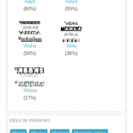
Aaya
Aalya
(60%)
(55%)
'Aisha
'Abla
(50%)
(36%)
'Abbas
(17%)
IDÉES DE PRÉNOMS