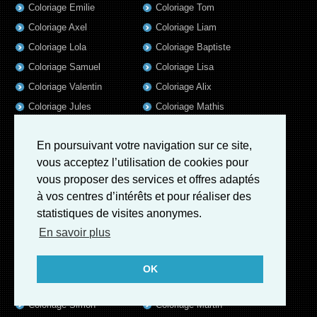
Coloriage Emilie
Coloriage Tom
Coloriage Axel
Coloriage Liam
Coloriage Lola
Coloriage Baptiste
Coloriage Samuel
Coloriage Lisa
Coloriage Valentin
Coloriage Alix
Coloriage Jules
Coloriage Mathis
Coloriage Romain
Coloriage Matthieu
En poursuivant votre navigation sur ce site,
Coloriage Elsa
Coloriage Luna
vous acceptez l’utilisation de cookies pour
Coloriage Mila
Coloriage Rose
vous proposer des services et offres adaptés
Coloriage Garance
Coloriage Jeanne
à vos centres d’intérêts et pour réaliser des
Coloriage Victoire
Coloriage Guillaume
statistiques de visites anonymes.
Coloriage Marius
Coloriage Benjamin
En savoir plus
Coloriage Eleonore
Coloriage Salome
Coloriage Louis
Coloriage Matteo
OK
Coloriage Ava
Coloriage Ulysse
Coloriage Simon
Coloriage Martin