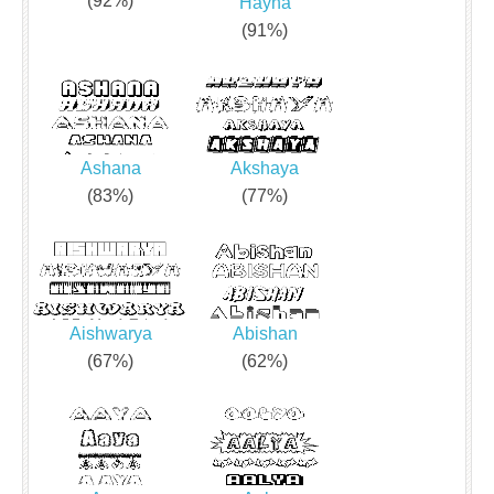
(92%)
Hayna
(91%)
Ashana
Akshaya
(83%)
(77%)
Aishwarya
Abishan
(67%)
(62%)