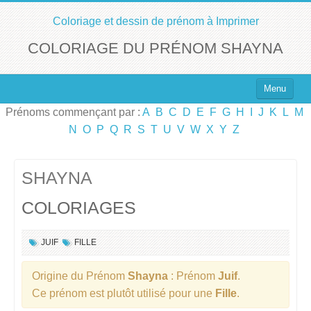
Coloriage et dessin de prénom à Imprimer
COLORIAGE DU PRÉNOM SHAYNA
Menu
Prénoms commençant par :
A
B
C
D
E
F
G
H
I
J
K
L
M
Top 100 des Prénoms
N
O
P
Q
R
S
T
U
V
W
X
Y
Z
Prénoms Filles
Prénoms Garçons
SHAYNA
COLORIAGES
Chercher un Prénom !
JUIF
FILLE
Origine du Prénom
Shayna
: Prénom
Juif
.
Ce prénom est plutôt utilisé pour une
Fille
.