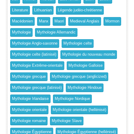
Literature
Lithuanian
Légende judéo-chrétienne
Macédonien
Manx
Maori
Medieval Anglais
Mormon
Mythologie
Mythologie Allemandic
Mythologie Anglo-saxonne
Mythologie celte
Mythologie celte (latinisé)
Mythologie du nouveau monde
Mythologie Extrême-orientale
Mythologie Galloise
Mythologie grecque
Mythologie grecque (anglicized)
Mythologie grecque (latinisé)
Mythologie Hindoue
Mythologie Irlandaise
Mythologie Nordique
Mythologie orientale
Mythologie orientale (hellénisé)
Mythologie romaine
Mythologie Slave
Mythologie Égyptienne
Mythologie Égyptienne (hellénisé)