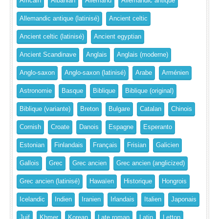
Africain
Albanian
Allemand
Allemandic antique
Allemandic antique (latinisé)
Ancient celtic
Ancient celtic (latinisé)
Ancient egyptian
Ancient Scandinave
Anglais
Anglais (moderne)
Anglo-saxon
Anglo-saxon (latinisé)
Arabe
Arménien
Astronomie
Basque
Biblique
Biblique (original)
Biblique (variante)
Breton
Bulgare
Catalan
Chinois
Cornish
Croate
Danois
Espagne
Esperanto
Estonian
Finlandais
Français
Frisian
Galicien
Gallois
Grec
Grec ancien
Grec ancien (anglicized)
Grec ancien (latinisé)
Hawaïen
Historique
Hongrois
Icelandic
Indien
Iranien
Irlandais
Italien
Japonais
Juif
Khmer
Korean
Late roman
Latin
Letton