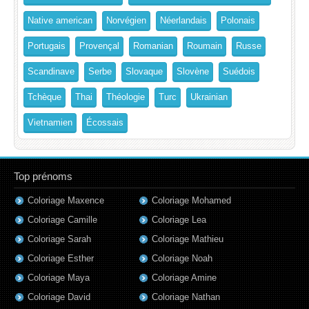
Native american
Norvégien
Néerlandais
Polonais
Portugais
Provençal
Romanian
Roumain
Russe
Scandinave
Serbe
Slovaque
Slovène
Suédois
Tchèque
Thai
Théologie
Turc
Ukrainian
Vietnamien
Écossais
Top prénoms
Coloriage Maxence
Coloriage Mohamed
Coloriage Camille
Coloriage Lea
Coloriage Sarah
Coloriage Mathieu
Coloriage Esther
Coloriage Noah
Coloriage Maya
Coloriage Amine
Coloriage David
Coloriage Nathan