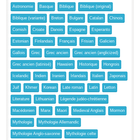
Astronomie
Basque
Biblique
Biblique (original)
Biblique (variante)
Breton
Bulgare
Catalan
Chinois
Cornish
Croate
Danois
Espagne
Esperanto
Estonian
Finlandais
Français
Frisian
Galicien
Gallois
Grec
Grec ancien
Grec ancien (anglicized)
Grec ancien (latinisé)
Hawaïen
Historique
Hongrois
Icelandic
Indien
Iranien
Irlandais
Italien
Japonais
Juif
Khmer
Korean
Late roman
Latin
Letton
Literature
Lithuanian
Légende judéo-chrétienne
Macédonien
Manx
Maori
Medieval Anglais
Mormon
Mythologie
Mythologie Allemandic
Mythologie Anglo-saxonne
Mythologie celte