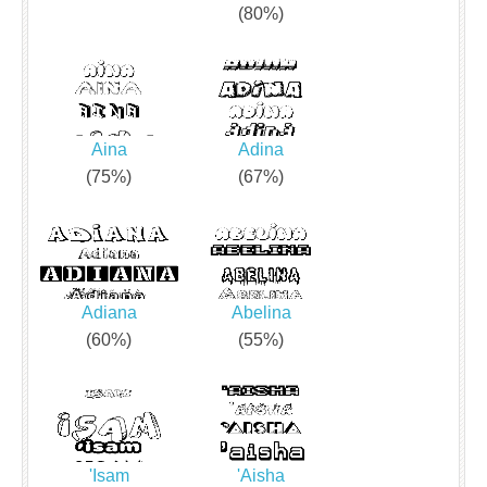
(80%)
Aina
Adina
(75%)
(67%)
Adiana
Abelina
(60%)
(55%)
'Isam
'Aisha