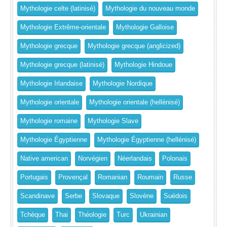
Mythologie celte (latinisé)
Mythologie du nouveau monde
Mythologie Extrême-orientale
Mythologie Galloise
Mythologie grecque
Mythologie grecque (anglicized)
Mythologie grecque (latinisé)
Mythologie Hindoue
Mythologie Irlandaise
Mythologie Nordique
Mythologie orientale
Mythologie orientale (hellénisé)
Mythologie romaine
Mythologie Slave
Mythologie Égyptienne
Mythologie Égyptienne (hellénisé)
Native american
Norvégien
Néerlandais
Polonais
Portugais
Provençal
Romanian
Roumain
Russe
Scandinave
Serbe
Slovaque
Slovène
Suédois
Tchèque
Thai
Théologie
Turc
Ukrainian