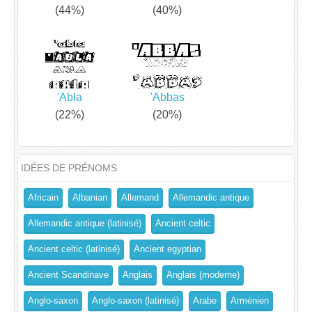
(44%)
(40%)
'Abla
'Abbas
(22%)
(20%)
IDÉES DE PRÉNOMS
Africain
Albanian
Allemand
Allemandic antique
Allemandic antique (latinisé)
Ancient celtic
Ancient celtic (latinisé)
Ancient egyptian
Ancient Scandinave
Anglais
Anglais (moderne)
Anglo-saxon
Anglo-saxon (latinisé)
Arabe
Arménien