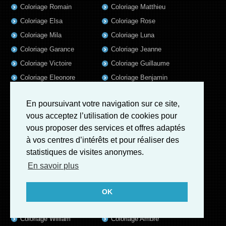
Coloriage Romain
Coloriage Matthieu
Coloriage Elsa
Coloriage Rose
Coloriage Mila
Coloriage Luna
Coloriage Garance
Coloriage Jeanne
Coloriage Victoire
Coloriage Guillaume
Coloriage Eleonore
Coloriage Benjamin
Coloriage Marius
Coloriage Salome
En poursuivant votre navigation sur ce site,
Coloriage Louis
Coloriage Matteo
vous acceptez l’utilisation de cookies pour
Coloriage Ava
Coloriage Ulysse
vous proposer des services et offres adaptés
Coloriage Simon
Coloriage Martin
à vos centres d’intérêts et pour réaliser des
Coloriage Julien
Coloriage Alicia
statistiques de visites anonymes.
Coloriage Lina
Coloriage Heloïse
En savoir plus
Coloriage Nina
Coloriage Felix
Coloriage Arthur
Coloriage Rayan
OK
Coloriage Noe
Coloriage Iris
Coloriage William
Coloriage Ambre