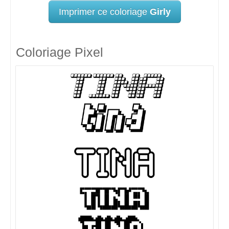
Imprimer ce coloriage
Girly
Coloriage Pixel