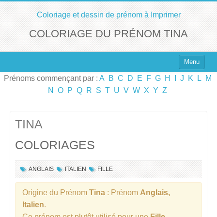
Coloriage et dessin de prénom à Imprimer
COLORIAGE DU PRÉNOM TINA
Menu
Prénoms commençant par :
A
B
C
D
E
F
G
H
I
J
K
L
M
Top 100 des Prénoms
N
O
P
Q
R
S
T
U
V
W
X
Y
Z
Prénoms Filles
Prénoms Garçons
TINA
COLORIAGES
Chercher un Prénom !
ANGLAIS
ITALIEN
FILLE
Origine du Prénom
Tina
: Prénom
Anglais,
Italien
.
Ce prénom est plutôt utilisé pour une
Fille
.