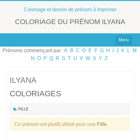
Coloriage et dessin de prénom à Imprimer
COLORIAGE DU PRÉNOM ILYANA
Menu
Prénoms commençant par :
A
B
C
D
E
F
G
H
I
J
K
L
M
Top 100 des Prénoms
N
O
P
Q
R
S
T
U
V
W
X
Y
Z
Prénoms Filles
Prénoms Garçons
ILYANA
COLORIAGES
Chercher un Prénom !
FILLE
Ce prénom est plutôt utilisé pour une
Fille
.