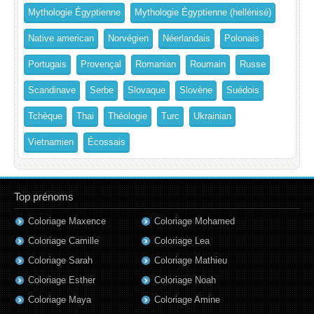
Mythologie Égyptienne
Mythologie Égyptienne (hellénisé)
Native american
Norvégien
Néerlandais
Polonais
Portugais
Provençal
Romanian
Roumain
Russe
Scandinave
Serbe
Slovaque
Slovène
Suédois
Tchèque
Thai
Théologie
Turc
Ukrainian
Vietnamien
Écossais
Top prénoms
Coloriage Maxence
Coloriage Mohamed
Coloriage Camille
Coloriage Lea
Coloriage Sarah
Coloriage Mathieu
Coloriage Esther
Coloriage Noah
Coloriage Maya
Coloriage Amine