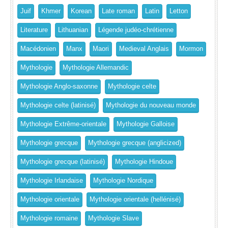
Juif
Khmer
Korean
Late roman
Latin
Letton
Literature
Lithuanian
Légende judéo-chrétienne
Macédonien
Manx
Maori
Medieval Anglais
Mormon
Mythologie
Mythologie Allemandic
Mythologie Anglo-saxonne
Mythologie celte
Mythologie celte (latinisé)
Mythologie du nouveau monde
Mythologie Extrême-orientale
Mythologie Galloise
Mythologie grecque
Mythologie grecque (anglicized)
Mythologie grecque (latinisé)
Mythologie Hindoue
Mythologie Irlandaise
Mythologie Nordique
Mythologie orientale
Mythologie orientale (hellénisé)
Mythologie romaine
Mythologie Slave