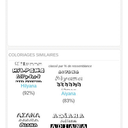
COLORIAGES SIMILAIRES
classé par % de ressemblance
Hilyana
(92%)
Aiyana
(83%)