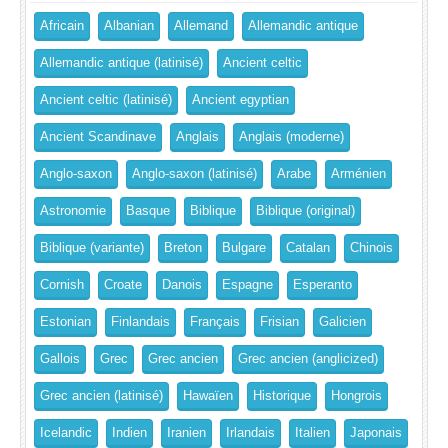
Africain
Albanian
Allemand
Allemandic antique
Allemandic antique (latinisé)
Ancient celtic
Ancient celtic (latinisé)
Ancient egyptian
Ancient Scandinave
Anglais
Anglais (moderne)
Anglo-saxon
Anglo-saxon (latinisé)
Arabe
Arménien
Astronomie
Basque
Biblique
Biblique (original)
Biblique (variante)
Breton
Bulgare
Catalan
Chinois
Cornish
Croate
Danois
Espagne
Esperanto
Estonian
Finlandais
Français
Frisian
Galicien
Gallois
Grec
Grec ancien
Grec ancien (anglicized)
Grec ancien (latinisé)
Hawaïen
Historique
Hongrois
Icelandic
Indien
Iranien
Irlandais
Italien
Japonais