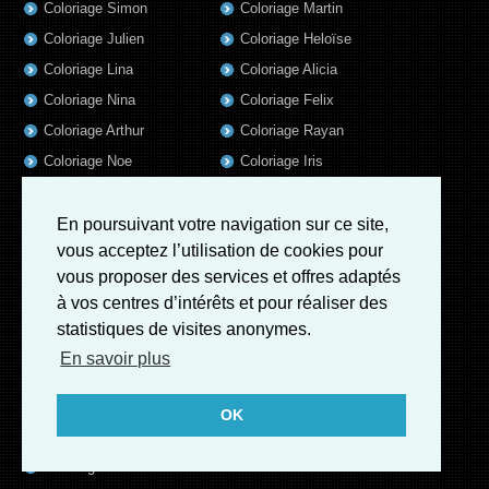
Coloriage Simon
Coloriage Martin
Coloriage Julien
Coloriage Heloïse
Coloriage Lina
Coloriage Alicia
Coloriage Nina
Coloriage Felix
Coloriage Arthur
Coloriage Rayan
Coloriage Noe
Coloriage Iris
Coloriage William
Coloriage Ambre
Coloriage Charles
En poursuivant votre navigation sur ce site,
vous acceptez l’utilisation de cookies pour
Coloriage Oscar
vous proposer des services et offres adaptés
Coloriage Agathe
à vos centres d’intérêts et pour réaliser des
Coloriage Quentin
statistiques de visites anonymes.
Coloriage Pierre
En savoir plus
Coloriage Fatoumata
Coloriage Sofia
OK
Coloriage Adrien
Coloriage Kevin