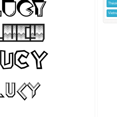
Théol
Vietn