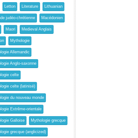
Letton
Literature
Lithuanian
de judéo-chrétienne
Macédonien
Maori
Medieval Anglais
on
Mythologie
logie Allemandic
logie Anglo-saxonne
logie celte
ogie celte (latinisé)
logie du nouveau monde
logie Extrême-orientale
logie Galloise
Mythologie grecque
logie grecque (anglicized)