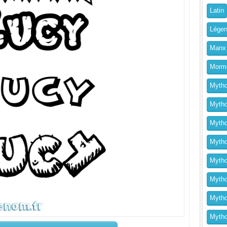
Latin
Légen
Manx
Morm
Mytho
Mytho
Mytho
Mythol
Mytho
Mytho
Mytho
Mytho