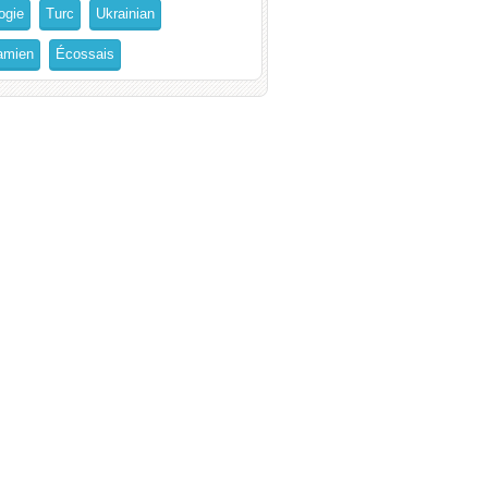
ogie
Turc
Ukrainian
amien
Écossais