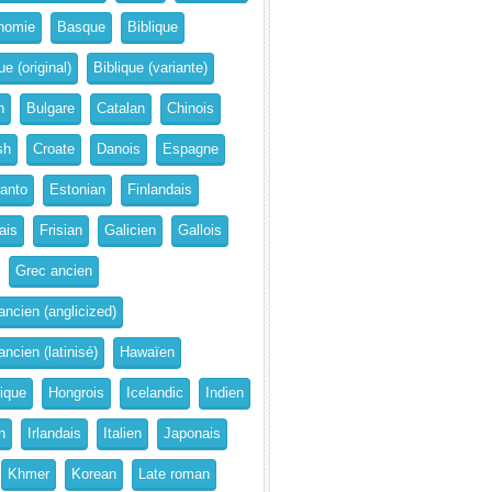
nomie
Basque
Biblique
ue (original)
Biblique (variante)
n
Bulgare
Catalan
Chinois
sh
Croate
Danois
Espagne
anto
Estonian
Finlandais
ais
Frisian
Galicien
Gallois
Grec ancien
ancien (anglicized)
ncien (latinisé)
Hawaïen
rique
Hongrois
Icelandic
Indien
n
Irlandais
Italien
Japonais
Khmer
Korean
Late roman