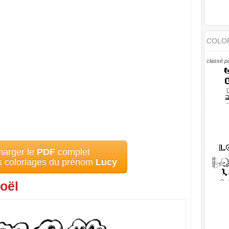
COLOR
classé p
harger le
PDF
complet
es coloriages du prénom
Lucy
oël