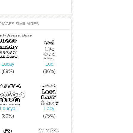
IAGES SIMILAIRES
ar % de ressemblance
Lucay
Luc
(89%)
(86%)
Loucya
Lacy
(80%)
(75%)