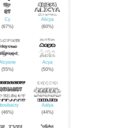
Cy
Alicya
(67%)
(60%)
Alcyone
Acya
(55%)
(50%)
boubacry
Aalya
(46%)
(44%)