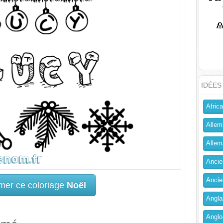
IDÉES
Africa
Allem
Allema
Ancien
Ancie
mer ce coloriage
Noël
Angla
Anglo