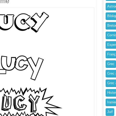
imé
Astro
Bibliq
Breto
Corni
Esper
Franç
Grec
Grec 
Grec a
Histo
Iranie
Juif