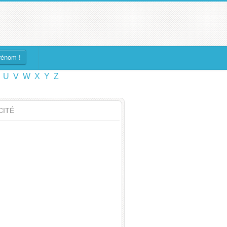
rénom !
U
V
W
X
Y
Z
CITÉ