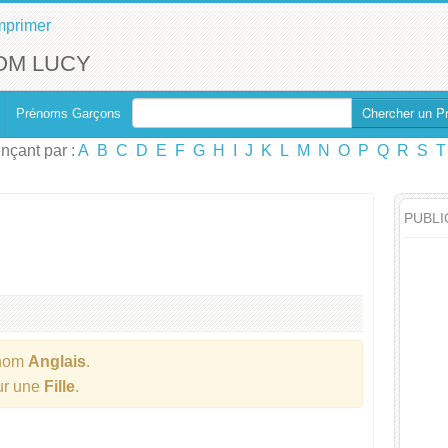
mprimer
OM LUCY
Chercher un P
Prénoms Garçons
çant par :
A
B
C
D
E
F
G
H
I
J
K
L
M
N
O
P
Q
R
S
T
PUBLI
énom
Anglais
.
our une
Fille
.