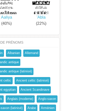
Aaliya
'Abla
(40%)
(22%)
 DE PRÉNOMS
in
Albanian
Allemand
andic antique
ndic antique (latinisé)
t celtic
Ancient celtic (latinisé)
nt egyptian
Ancient Scandinave
is
Anglais (moderne)
Anglo-saxon
-saxon (latinisé)
Arabe
Arménien