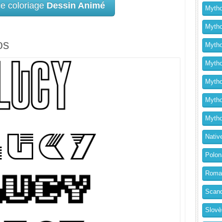
ce coloriage
Dessin Animé
Mytho
Mytho
os
Mytho
Mythol
Mytho
Mytho
Mytho
Nativ
Polon
Roma
Scand
Slovè