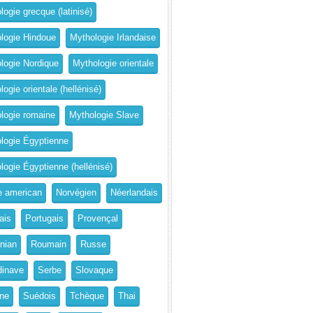
logie grecque (latinisé)
logie Hindoue
Mythologie Irlandaise
logie Nordique
Mythologie orientale
ogie orientale (hellénisé)
logie romaine
Mythologie Slave
logie Égyptienne
logie Égyptienne (hellénisé)
e american
Norvégien
Néerlandais
ais
Portugais
Provençal
nian
Roumain
Russe
inave
Serbe
Slovaque
ne
Suédois
Tchèque
Thai