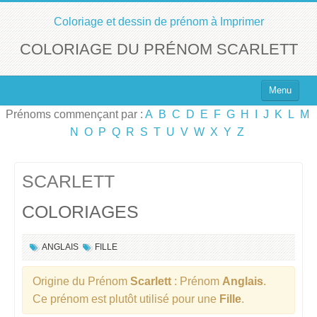
Coloriage et dessin de prénom à Imprimer
COLORIAGE DU PRÉNOM SCARLETT
Menu
Prénoms commençant par :
A
B
C
D
E
F
G
H
I
J
K
L
M
Top 100 des Prénoms
N
O
P
Q
R
S
T
U
V
W
X
Y
Z
Prénoms Filles
Prénoms Garçons
SCARLETT
COLORIAGES
Chercher un Prénom !
ANGLAIS
FILLE
Origine du Prénom
Scarlett
: Prénom
Anglais
.
Ce prénom est plutôt utilisé pour une
Fille
.