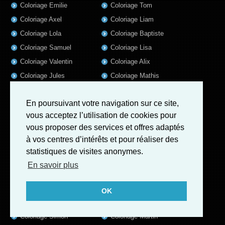
Coloriage Emilie
Coloriage Tom
Coloriage Axel
Coloriage Liam
Coloriage Lola
Coloriage Baptiste
Coloriage Samuel
Coloriage Lisa
Coloriage Valentin
Coloriage Alix
Coloriage Jules
Coloriage Mathis
Coloriage Romain
Coloriage Matthieu
En poursuivant votre navigation sur ce site,
Coloriage Elsa
Coloriage Luna
vous acceptez l’utilisation de cookies pour
Coloriage Mila
Coloriage Rose
vous proposer des services et offres adaptés
Coloriage Garance
Coloriage Jeanne
à vos centres d’intérêts et pour réaliser des
Coloriage Victoire
Coloriage Guillaume
statistiques de visites anonymes.
Coloriage Eleonore
Coloriage Benjamin
En savoir plus
Coloriage Marius
Coloriage Salome
Coloriage Louis
Coloriage Matteo
OK
Coloriage Ava
Coloriage Ulysse
Coloriage Simon
Coloriage Martin