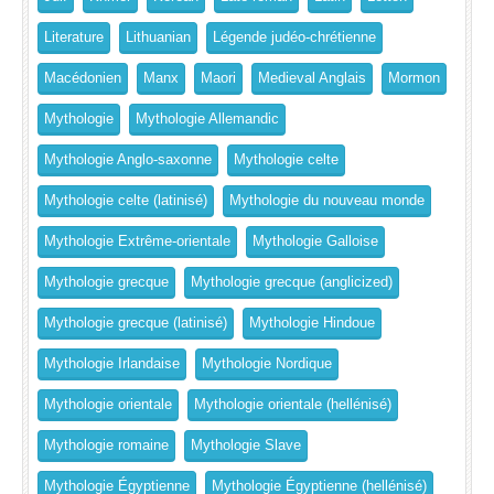
Literature
Lithuanian
Légende judéo-chrétienne
Macédonien
Manx
Maori
Medieval Anglais
Mormon
Mythologie
Mythologie Allemandic
Mythologie Anglo-saxonne
Mythologie celte
Mythologie celte (latinisé)
Mythologie du nouveau monde
Mythologie Extrême-orientale
Mythologie Galloise
Mythologie grecque
Mythologie grecque (anglicized)
Mythologie grecque (latinisé)
Mythologie Hindoue
Mythologie Irlandaise
Mythologie Nordique
Mythologie orientale
Mythologie orientale (hellénisé)
Mythologie romaine
Mythologie Slave
Mythologie Égyptienne
Mythologie Égyptienne (hellénisé)