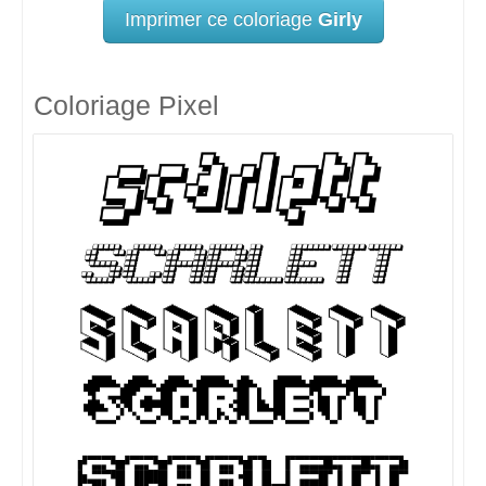
Imprimer ce coloriage
Girly
Coloriage Pixel