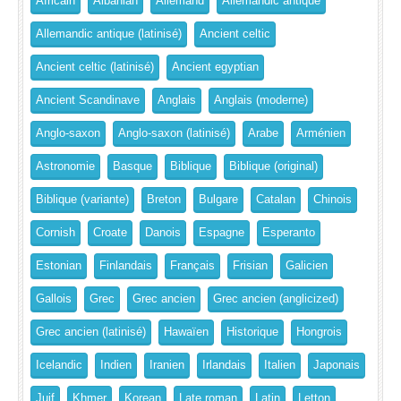
Africain
Albanian
Allemand
Allemandic antique
Allemandic antique (latinisé)
Ancient celtic
Ancient celtic (latinisé)
Ancient egyptian
Ancient Scandinave
Anglais
Anglais (moderne)
Anglo-saxon
Anglo-saxon (latinisé)
Arabe
Arménien
Astronomie
Basque
Biblique
Biblique (original)
Biblique (variante)
Breton
Bulgare
Catalan
Chinois
Cornish
Croate
Danois
Espagne
Esperanto
Estonian
Finlandais
Français
Frisian
Galicien
Gallois
Grec
Grec ancien
Grec ancien (anglicized)
Grec ancien (latinisé)
Hawaïen
Historique
Hongrois
Icelandic
Indien
Iranien
Irlandais
Italien
Japonais
Juif
Khmer
Korean
Late roman
Latin
Letton