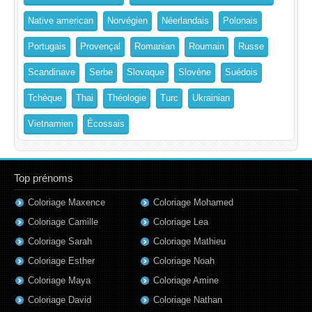
Native american
Norvégien
Néerlandais
Polonais
Portugais
Provençal
Romanian
Roumain
Russe
Scandinave
Serbe
Slovaque
Slovène
Suédois
Tchèque
Thai
Théologie
Turc
Ukrainian
Vietnamien
Écossais
Top prénoms
Coloriage Maxence
Coloriage Mohamed
Coloriage Camille
Coloriage Lea
Coloriage Sarah
Coloriage Mathieu
Coloriage Esther
Coloriage Noah
Coloriage Maya
Coloriage Amine
Coloriage David
Coloriage Nathan