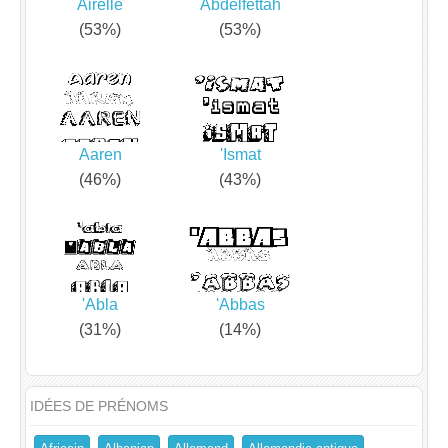
Airelle
Abdelfettah
(53%)
(53%)
Aaren
'Ismat
(46%)
(43%)
'Abla
'Abbas
(31%)
(14%)
IDÉES DE PRÉNOMS