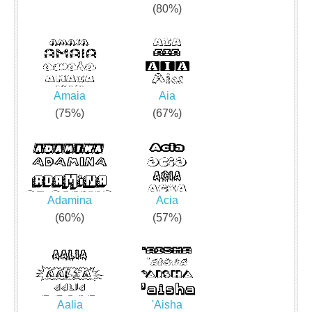
(80%)
Amaia
Aia
(75%)
(67%)
Adamina
Acia
(60%)
(57%)
Aalia
'Aisha