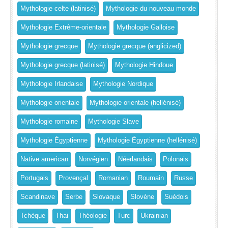
Mythologie celte (latinisé)
Mythologie du nouveau monde
Mythologie Extrême-orientale
Mythologie Galloise
Mythologie grecque
Mythologie grecque (anglicized)
Mythologie grecque (latinisé)
Mythologie Hindoue
Mythologie Irlandaise
Mythologie Nordique
Mythologie orientale
Mythologie orientale (hellénisé)
Mythologie romaine
Mythologie Slave
Mythologie Égyptienne
Mythologie Égyptienne (hellénisé)
Native american
Norvégien
Néerlandais
Polonais
Portugais
Provençal
Romanian
Roumain
Russe
Scandinave
Serbe
Slovaque
Slovène
Suédois
Tchèque
Thai
Théologie
Turc
Ukrainian