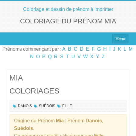
Coloriage et dessin de prénom à Imprimer
COLORIAGE DU PRÉNOM MIA
Menu
Prénoms commençant par :
A
B
C
D
E
F
G
H
I
J
K
L
M
Top 100 des Prénoms
N
O
P
Q
R
S
T
U
V
W
X
Y
Z
Prénoms Filles
Prénoms Garçons
MIA
COLORIAGES
Chercher un Prénom !
DANOIS
SUÉDOIS
FILLE
Origine du Prénom
Mia
: Prénom
Danois,
Suédois
.
Ce prénom est plutôt utilisé pour une
Fille
.