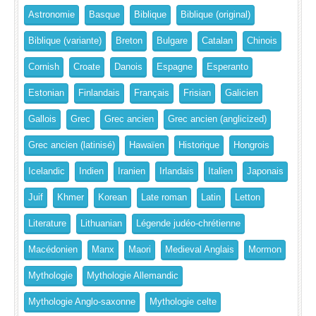
Astronomie
Basque
Biblique
Biblique (original)
Biblique (variante)
Breton
Bulgare
Catalan
Chinois
Cornish
Croate
Danois
Espagne
Esperanto
Estonian
Finlandais
Français
Frisian
Galicien
Gallois
Grec
Grec ancien
Grec ancien (anglicized)
Grec ancien (latinisé)
Hawaïen
Historique
Hongrois
Icelandic
Indien
Iranien
Irlandais
Italien
Japonais
Juif
Khmer
Korean
Late roman
Latin
Letton
Literature
Lithuanian
Légende judéo-chrétienne
Macédonien
Manx
Maori
Medieval Anglais
Mormon
Mythologie
Mythologie Allemandic
Mythologie Anglo-saxonne
Mythologie celte