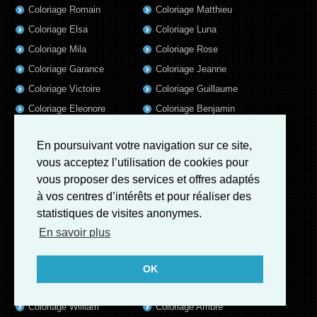
Coloriage Romain
Coloriage Matthieu
Coloriage Elsa
Coloriage Luna
Coloriage Mila
Coloriage Rose
Coloriage Garance
Coloriage Jeanne
Coloriage Victoire
Coloriage Guillaume
Coloriage Eleonore
Coloriage Benjamin
Coloriage Marius
Coloriage Salome
En poursuivant votre navigation sur ce site,
Coloriage Louis
Coloriage Matteo
vous acceptez l’utilisation de cookies pour
Coloriage Ava
Coloriage Ulysse
vous proposer des services et offres adaptés
Coloriage Simon
Coloriage Martin
à vos centres d’intérêts et pour réaliser des
Coloriage Julien
Coloriage Alicia
statistiques de visites anonymes.
Coloriage Lina
Coloriage Heloïse
En savoir plus
Coloriage Nina
Coloriage Felix
Coloriage Arthur
Coloriage Rayan
OK
Coloriage Noe
Coloriage Iris
Coloriage William
Coloriage Ambre