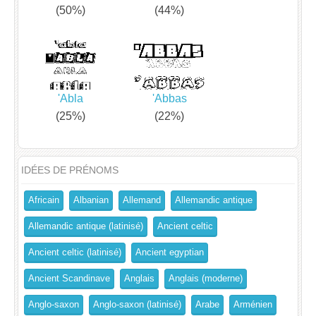
(50%)
(44%)
'Abla
'Abbas
(25%)
(22%)
IDÉES DE PRÉNOMS
Africain
Albanian
Allemand
Allemandic antique
Allemandic antique (latinisé)
Ancient celtic
Ancient celtic (latinisé)
Ancient egyptian
Ancient Scandinave
Anglais
Anglais (moderne)
Anglo-saxon
Anglo-saxon (latinisé)
Arabe
Arménien