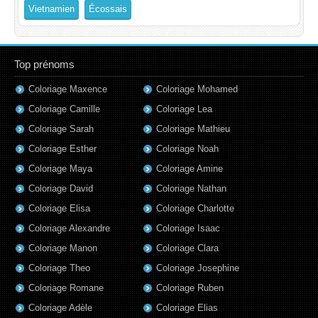
Vietnamien
Écossais
Top prénoms
Coloriage Maxence
Coloriage Mohamed
Coloriage Camille
Coloriage Lea
Coloriage Sarah
Coloriage Mathieu
Coloriage Esther
Coloriage Noah
Coloriage Maya
Coloriage Amine
Coloriage David
Coloriage Nathan
Coloriage Elisa
Coloriage Charlotte
Coloriage Alexandre
Coloriage Isaac
Coloriage Manon
Coloriage Clara
Coloriage Theo
Coloriage Josephine
Coloriage Romane
Coloriage Ruben
Coloriage Adèle
Coloriage Elias