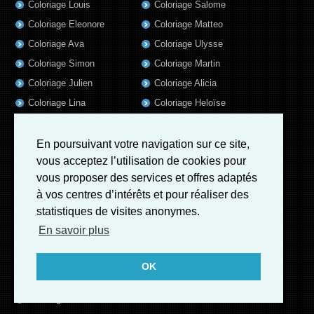
Coloriage Louis
Coloriage Salome
Coloriage Eleonore
Coloriage Matteo
Coloriage Ava
Coloriage Ulysse
Coloriage Simon
Coloriage Martin
Coloriage Julien
Coloriage Alicia
Coloriage Lina
Coloriage Heloïse
Coloriage Nina
Coloriage Felix
Coloriage Arthur
Coloriage Rayan
En poursuivant votre navigation sur ce site,
vous acceptez l’utilisation de cookies pour
Coloriage Noe
Coloriage Iris
vous proposer des services et offres adaptés
Coloriage William
Coloriage Ambre
à vos centres d’intérêts et pour réaliser des
Coloriage Charles
statistiques de visites anonymes.
Coloriage Oscar
En savoir plus
Coloriage Agathe
Coloriage Quentin
OK
Coloriage Pierre
Coloriage Fatoumata