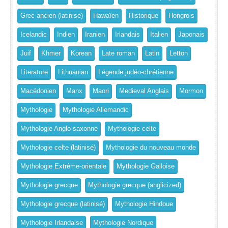
Grec ancien (latinisé)
Hawaïen
Historique
Hongrois
Icelandic
Indien
Iranien
Irlandais
Italien
Japonais
Juif
Khmer
Korean
Late roman
Latin
Letton
Literature
Lithuanian
Légende judéo-chrétienne
Macédonien
Manx
Maori
Medieval Anglais
Mormon
Mythologie
Mythologie Allemandic
Mythologie Anglo-saxonne
Mythologie celte
Mythologie celte (latinisé)
Mythologie du nouveau monde
Mythologie Extrême-orientale
Mythologie Galloise
Mythologie grecque
Mythologie grecque (anglicized)
Mythologie grecque (latinisé)
Mythologie Hindoue
Mythologie Irlandaise
Mythologie Nordique