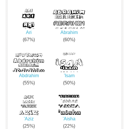
Ari
Abrahim
(67%)
(60%)
Abdrahim
'Isam
(55%)
(50%)
'Aziz
'Aisha
(25%)
(22%)