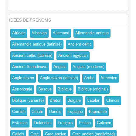
IDÉES DE PRÉNOMS
Africain
Albanian
Allemand
Allemandic antique
Allemandic antique (latinisé)
Ancient celtic
Ancient celtic (latinisé)
Ancient egyptian
Ancient Scandinave
Anglais
Anglais (moderne)
Anglo-saxon
Anglo-saxon (latinisé)
Arabe
Arménien
Astronomie
Basque
Biblique
Biblique (original)
Biblique (variante)
Breton
Bulgare
Catalan
Chinois
Cornish
Croate
Danois
Espagne
Esperanto
Estonian
Finlandais
Français
Frisian
Galicien
Gallois
Grec
Grec ancien
Grec ancien (anglicized)