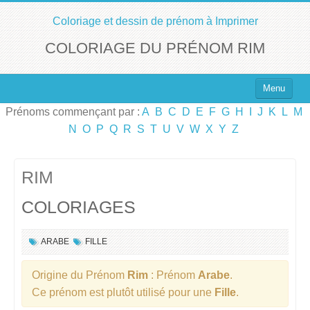
Coloriage et dessin de prénom à Imprimer
COLORIAGE DU PRÉNOM RIM
Menu
Prénoms commençant par :
A
B
C
D
E
F
G
H
I
J
K
L
M
Top 100 des Prénoms
N
O
P
Q
R
S
T
U
V
W
X
Y
Z
Prénoms Filles
Prénoms Garçons
RIM
COLORIAGES
Chercher un Prénom !
ARABE
FILLE
Origine du Prénom
Rim
: Prénom
Arabe
.
Ce prénom est plutôt utilisé pour une
Fille
.