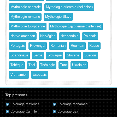
Mythologie orientale
Mythologie orientale (hellénisé)
Mythologie romaine
Mythologie Slave
Mythologie Égyptienne
Mythologie Égyptienne (hellénisé)
Native american
Norvégien
Néerlandais
Polonais
Portugais
Provençal
Romanian
Roumain
Russe
Scandinave
Serbe
Slovaque
Slovène
Suédois
Tchèque
Thai
Théologie
Turc
Ukrainian
Vietnamien
Écossais
Top prénoms
Coloriage Maxence
Coloriage Mohamed
Coloriage Camille
Coloriage Lea