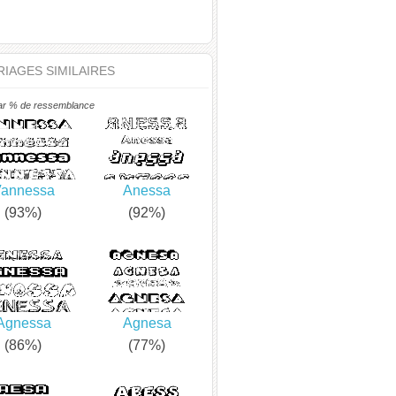
IAGES SIMILAIRES
ar % de ressemblance
annessa
Anessa
(93%)
(92%)
Agnessa
Agnesa
(86%)
(77%)