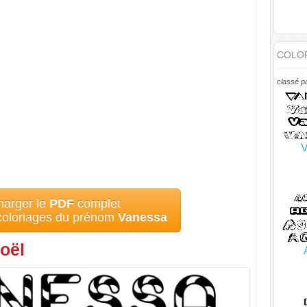
COLOR
classé p
V
harger le
PDF
complet
 coloriages du prénom
Vanessa
oël