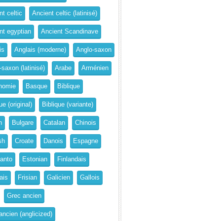
t celtic
Ancient celtic (latinisé)
nt egyptian
Ancient Scandinave
is
Anglais (moderne)
Anglo-saxon
-saxon (latinisé)
Arabe
Arménien
nomie
Basque
Biblique
ue (original)
Biblique (variante)
n
Bulgare
Catalan
Chinois
sh
Croate
Danois
Espagne
anto
Estonian
Finlandais
ais
Frisian
Galicien
Gallois
Grec ancien
ancien (anglicized)