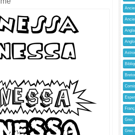
imé
Ancien
Ancie
Angla
Anglo
Astro
Bibliq
Breto
Corni
Esper
Franç
Grec
Grec 