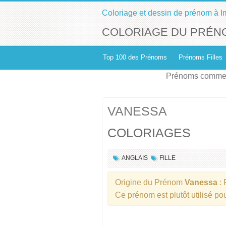
Coloriage et dessin de prénom à I
COLORIAGE DU PRÉN
Top 100 des Prénoms
Prénoms Filles
Prénoms commen
VANESSA
COLORIAGES
ANGLAIS
FILLE
Origine du Prénom
Vanessa
:
Ce prénom est plutôt utilisé p