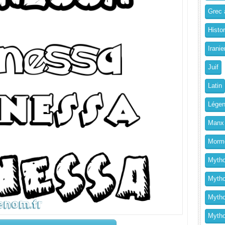
Grec a
Histo
Iranie
Juif
Latin
Légen
Manx
Morm
Mytho
Mytho
Mytho
Mythol