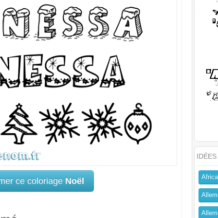
IDÉES
Africa
mer ce coloriage
Noël
Allem
Allema