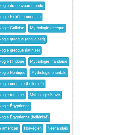
logie du nouveau monde
logie Extrême-orientale
logie Galloise
Mythologie grecque
logie grecque (anglicized)
logie grecque (latinisé)
logie Hindoue
Mythologie Irlandaise
logie Nordique
Mythologie orientale
ogie orientale (hellénisé)
logie romaine
Mythologie Slave
logie Égyptienne
logie Égyptienne (hellénisé)
e american
Norvégien
Néerlandais