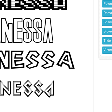
Polon
Roma
Scand
Slovè
Théol
Vietn