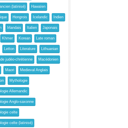
ncien (latinisé)
Hawaïen
rique
Hongrois
Icelandic
Indien
n
Irlandais
Italien
Japonais
Khmer
Korean
Late roman
Letton
Literature
Lithuanian
de judéo-chrétienne
Macédonien
Maori
Medieval Anglais
on
Mythologie
logie Allemandic
logie Anglo-saxonne
logie celte
ogie celte (latinisé)