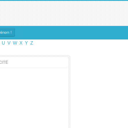
rénom !
U
V
W
X
Y
Z
CITÉ