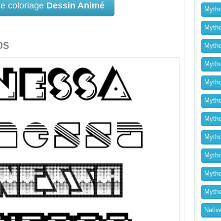
ce coloriage
Dessin Animé
Mytho
Mytho
os
Mytho
Mytho
Mytho
Mytho
Mytho
Mythol
Mytho
Mytho
Mytho
Nativ