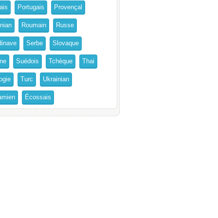
ais
Portugais
Provençal
nian
Roumain
Russe
inave
Serbe
Slovaque
ne
Suédois
Tchèque
Thai
ogie
Turc
Ukrainian
amien
Écossais