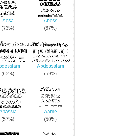
Aesa
Abess
(73%)
(67%)
bdesslam
Abdessalam
(63%)
(59%)
Abassia
Aarne
(57%)
(50%)