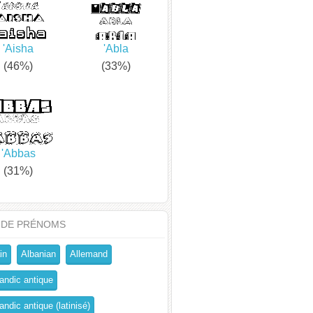
'Aisha
'Abla
(46%)
(33%)
'Abbas
(31%)
 DE PRÉNOMS
in
Albanian
Allemand
andic antique
ndic antique (latinisé)