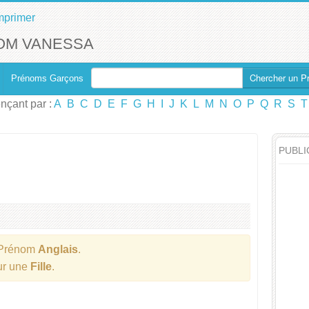
mprimer
OM VANESSA
Chercher un P
Prénoms Garçons
çant par :
A
B
C
D
E
F
G
H
I
J
K
L
M
N
O
P
Q
R
S
T
PUBLI
 Prénom
Anglais
.
our une
Fille
.