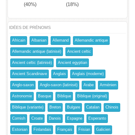
(40%)
(18%)
IDÉES DE PRÉNOMS
Africain
Albanian
Allemand
Allemandic antique
Allemandic antique (latinisé)
Ancient celtic
Ancient celtic (latinisé)
Ancient egyptian
Ancient Scandinave
Anglais
Anglais (moderne)
Anglo-saxon
Anglo-saxon (latinisé)
Arabe
Arménien
Astronomie
Basque
Biblique
Biblique (original)
Biblique (variante)
Breton
Bulgare
Catalan
Chinois
Cornish
Croate
Danois
Espagne
Esperanto
Estonian
Finlandais
Français
Frisian
Galicien