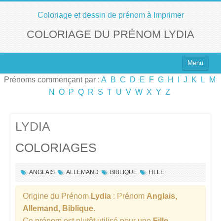
Coloriage et dessin de prénom à Imprimer
COLORIAGE DU PRÉNOM LYDIA
Menu
Prénoms commençant par :
A
B
C
D
E
F
G
H
I
J
K
L
M
Top 100 des Prénoms
N
O
P
Q
R
S
T
U
V
W
X
Y
Z
Prénoms Filles
Prénoms Garçons
LYDIA
COLORIAGES
Chercher un Prénom !
ANGLAIS
ALLEMAND
BIBLIQUE
FILLE
Origine du Prénom
Lydia
: Prénom
Anglais,
Allemand, Biblique
.
Ce prénom est plutôt utilisé pour une
Fille
.