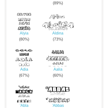
(89%)
Alyia
Aldina
(80%)
(73%)
Adia
Aalia
(67%)
(60%)
'Abla
'Abbas