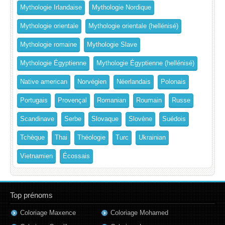
Mythologie Irlandaise
Mythologie Nordique
Mythologie orientale
Mythologie orientale (hellénisé)
Mythologie romaine
Mythologie Slave
Mythologie Égyptienne
Mythologie Égyptienne (hellénisé)
Native american
Norvégien
Néerlandais
Polonais
Portugais
Provençal
Romanian
Roumain
Russe
Scandinave
Serbe
Slovaque
Slovène
Suédois
Tchèque
Thai
Théologie
Turc
Ukrainian
Vietnamien
Écossais
Top prénoms
Coloriage Maxence
Coloriage Mohamed