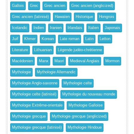
Gallois
Grec
Grec ancien
Grec ancien (anglicized)
Grec ancien (latinisé)
Hawaïen
Historique
Hongrois
Icelandic
Indien
Iranien
Irlandais
Italien
Japonais
Juif
Khmer
Korean
Late roman
Latin
Letton
Literature
Lithuanian
Légende judéo-chrétienne
Macédonien
Manx
Maori
Medieval Anglais
Mormon
Mythologie
Mythologie Allemandic
Mythologie Anglo-saxonne
Mythologie celte
Mythologie celte (latinisé)
Mythologie du nouveau monde
Mythologie Extrême-orientale
Mythologie Galloise
Mythologie grecque
Mythologie grecque (anglicized)
Mythologie grecque (latinisé)
Mythologie Hindoue