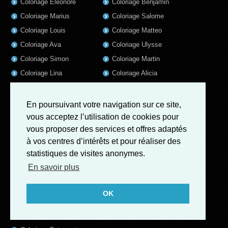
Coloriage Eleonore
Coloriage Benjamin
Coloriage Marius
Coloriage Salome
Coloriage Louis
Coloriage Matteo
Coloriage Ava
Coloriage Ulysse
Coloriage Simon
Coloriage Martin
Coloriage Lina
Coloriage Alicia
Coloriage Julien
Coloriage Heloïse
Coloriage Nina
Coloriage Felix
En poursuivant votre navigation sur ce site,
Coloriage Arthur
Coloriage Rayan
vous acceptez l’utilisation de cookies pour
vous proposer des services et offres adaptés
Coloriage Noe
Coloriage Iris
à vos centres d’intérêts et pour réaliser des
Coloriage William
Coloriage Ambre
statistiques de visites anonymes.
Coloriage Charles
En savoir plus
Coloriage Oscar
Coloriage Agathe
OK
Coloriage Quentin
Coloriage Pierre