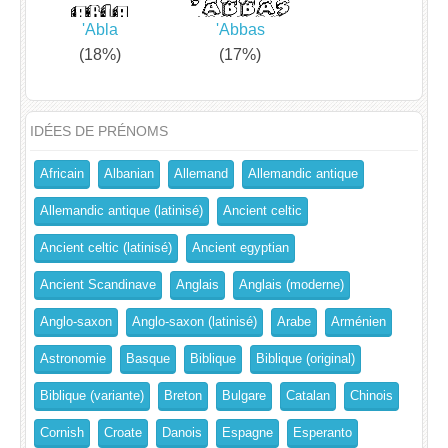
'Abla
'Abbas
(18%)
(17%)
IDÉES DE PRÉNOMS
Africain
Albanian
Allemand
Allemandic antique
Allemandic antique (latinisé)
Ancient celtic
Ancient celtic (latinisé)
Ancient egyptian
Ancient Scandinave
Anglais
Anglais (moderne)
Anglo-saxon
Anglo-saxon (latinisé)
Arabe
Arménien
Astronomie
Basque
Biblique
Biblique (original)
Biblique (variante)
Breton
Bulgare
Catalan
Chinois
Cornish
Croate
Danois
Espagne
Esperanto