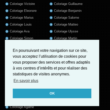
Coloriage Victoire
Coloriage Guillaume
Coloriage Eleonore
Coloriage Benjamin
Coloriage Marius
Coloriage Salome
Coloriage Louis
Coloriage Matteo
Coloriage Ava
Coloriage Ulysse
Coloriage Simon
Coloriage Martin
Coloriage Julien
Coloriage Alicia
En poursuivant votre navigation sur ce site,
Coloriage Lina
Coloriage Heloïse
vous acceptez l’utilisation de cookies pour
Coloriage Nina
Coloriage Felix
vous proposer des services et offres adaptés
Coloriage Arthur
Coloriage Rayan
à vos centres d’intérêts et pour réaliser des
Coloriage Noe
Coloriage Iris
statistiques de visites anonymes.
Coloriage William
Coloriage Ambre
En savoir plus
Coloriage Charles
Coloriage Oscar
OK
Coloriage Quentin
Coloriage Agathe