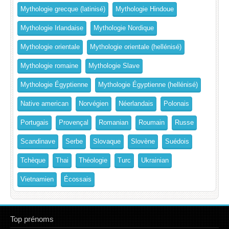
Mythologie grecque (latinisé)
Mythologie Hindoue
Mythologie Irlandaise
Mythologie Nordique
Mythologie orientale
Mythologie orientale (hellénisé)
Mythologie romaine
Mythologie Slave
Mythologie Égyptienne
Mythologie Égyptienne (hellénisé)
Native american
Norvégien
Néerlandais
Polonais
Portugais
Provençal
Romanian
Roumain
Russe
Scandinave
Serbe
Slovaque
Slovène
Suédois
Tchèque
Thai
Théologie
Turc
Ukrainian
Vietnamien
Écossais
Top prénoms