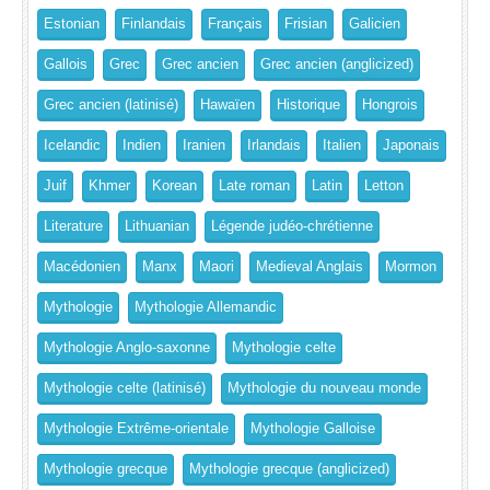
Estonian
Finlandais
Français
Frisian
Galicien
Gallois
Grec
Grec ancien
Grec ancien (anglicized)
Grec ancien (latinisé)
Hawaïen
Historique
Hongrois
Icelandic
Indien
Iranien
Irlandais
Italien
Japonais
Juif
Khmer
Korean
Late roman
Latin
Letton
Literature
Lithuanian
Légende judéo-chrétienne
Macédonien
Manx
Maori
Medieval Anglais
Mormon
Mythologie
Mythologie Allemandic
Mythologie Anglo-saxonne
Mythologie celte
Mythologie celte (latinisé)
Mythologie du nouveau monde
Mythologie Extrême-orientale
Mythologie Galloise
Mythologie grecque
Mythologie grecque (anglicized)