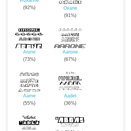
Roxanne
(92%)
Oxane
(91%)
Arone
Aarone
(73%)
(67%)
Aarne
Aadel
(55%)
(36%)