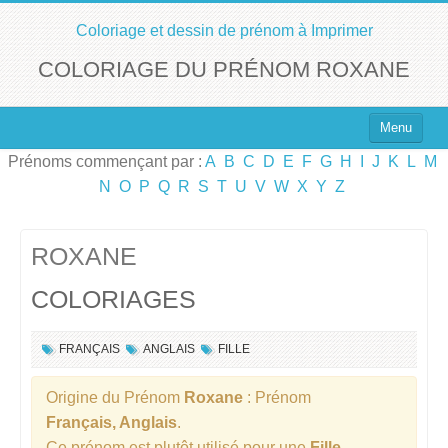
Coloriage et dessin de prénom à Imprimer
COLORIAGE DU PRÉNOM ROXANE
Menu
Prénoms commençant par :
A
B
C
D
E
F
G
H
I
J
K
L
M
Top 100 des Prénoms
N
O
P
Q
R
S
T
U
V
W
X
Y
Z
Prénoms Filles
Prénoms Garçons
ROXANE
COLORIAGES
Chercher un Prénom !
FRANÇAIS
ANGLAIS
FILLE
Origine du Prénom
Roxane
: Prénom
Français, Anglais
.
Ce prénom est plutôt utilisé pour une
Fille
.