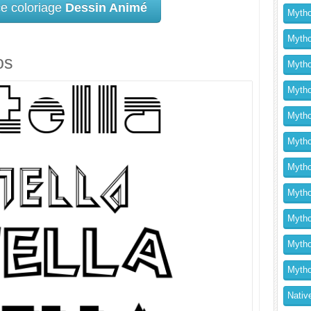
ce coloriage
Dessin Animé
Mytho
Mytho
os
Mytho
Mytho
Mytho
Mytho
Mytho
Mythol
Mytho
Mytho
Mytho
Nativ