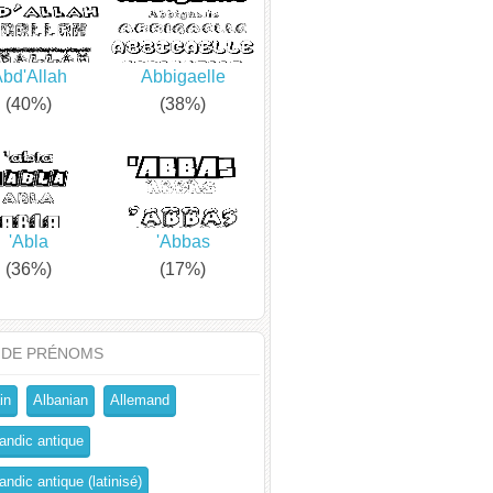
bd'Allah
Abbigaelle
(40%)
(38%)
'Abla
'Abbas
(36%)
(17%)
 DE PRÉNOMS
in
Albanian
Allemand
andic antique
ndic antique (latinisé)