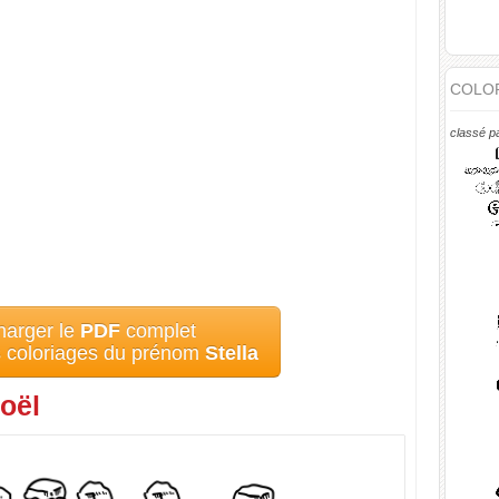
COLOR
classé p
harger le
PDF
complet
s coloriages du prénom
Stella
oël