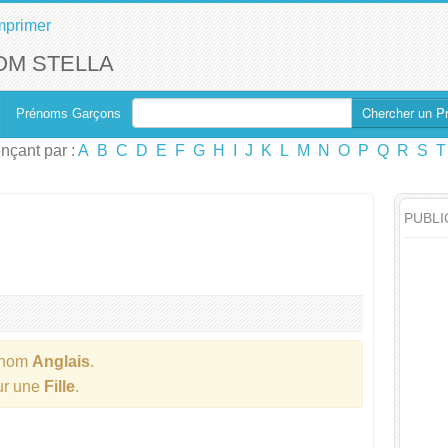
mprimer
OM STELLA
Chercher un P
Prénoms Garçons
çant par :
A
B
C
D
E
F
G
H
I
J
K
L
M
N
O
P
Q
R
S
T
PUBLI
énom
Anglais
.
our une
Fille
.