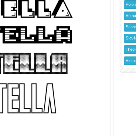
Polon
Roma
Scand
Slovè
Théol
Vietn