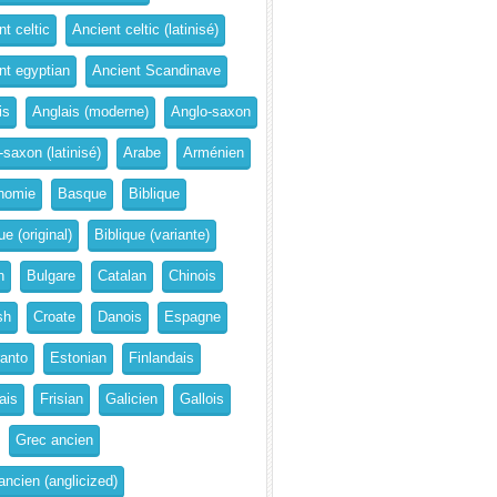
t celtic
Ancient celtic (latinisé)
nt egyptian
Ancient Scandinave
is
Anglais (moderne)
Anglo-saxon
-saxon (latinisé)
Arabe
Arménien
nomie
Basque
Biblique
ue (original)
Biblique (variante)
n
Bulgare
Catalan
Chinois
sh
Croate
Danois
Espagne
anto
Estonian
Finlandais
ais
Frisian
Galicien
Gallois
Grec ancien
ancien (anglicized)