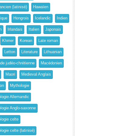
ncien (latinisé)
Hawaïen
rique
Hongrois
Icelandic
Indien
n
Irlandais
Italien
Japonais
Khmer
Korean
Late roman
Letton
Literature
Lithuanian
de judéo-chrétienne
Macédonien
Maori
Medieval Anglais
on
Mythologie
logie Allemandic
logie Anglo-saxonne
logie celte
ogie celte (latinisé)