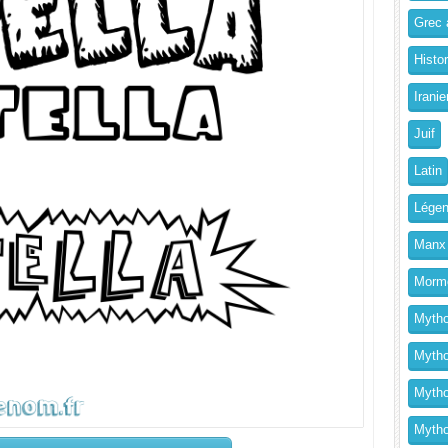
Grec a
Histo
Iranie
Juif
Latin
Légen
Manx
Morm
Mytho
Mytho
Mytho
Mythol