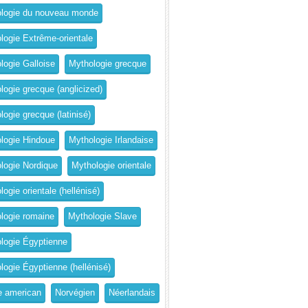
logie du nouveau monde
logie Extrême-orientale
logie Galloise
Mythologie grecque
logie grecque (anglicized)
logie grecque (latinisé)
logie Hindoue
Mythologie Irlandaise
logie Nordique
Mythologie orientale
ogie orientale (hellénisé)
logie romaine
Mythologie Slave
logie Égyptienne
logie Égyptienne (hellénisé)
e american
Norvégien
Néerlandais