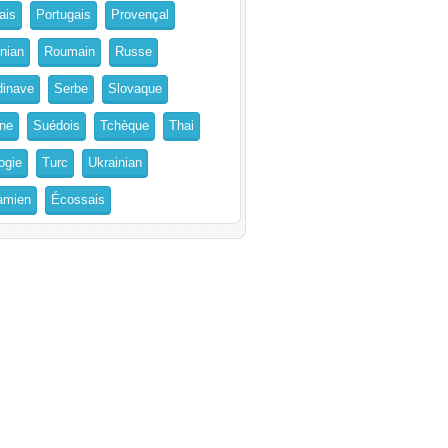
ais
Portugais
Provençal
nian
Roumain
Russe
inave
Serbe
Slovaque
ne
Suédois
Tchèque
Thai
ogie
Turc
Ukrainian
amien
Écossais