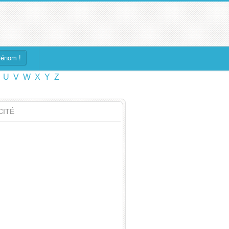
rénom !
U
V
W
X
Y
Z
CITÉ