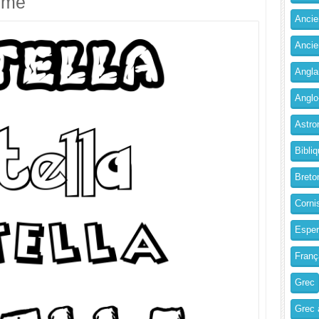
imé
Ancien
Ancie
Angla
Anglo
Astro
Bibliq
Breto
Corni
Esper
Franç
Grec
Grec 