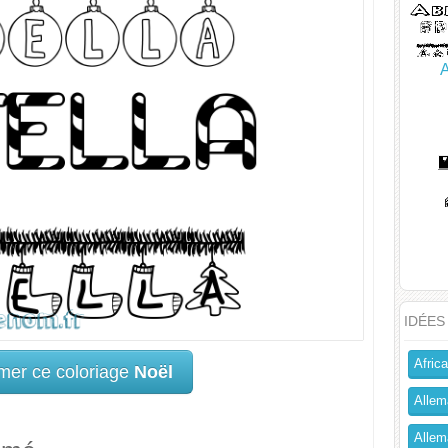
A
IDÉES
Africa
mer ce coloriage
Noël
Allem
Allema