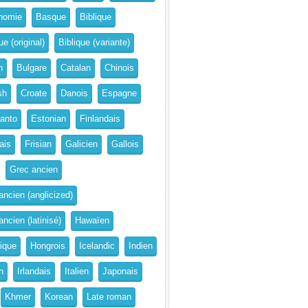
nomie
Basque
Biblique
ue (original)
Biblique (variante)
n
Bulgare
Catalan
Chinois
sh
Croate
Danois
Espagne
anto
Estonian
Finlandais
ais
Frisian
Galicien
Gallois
Grec ancien
ancien (anglicized)
ncien (latinisé)
Hawaïen
rique
Hongrois
Icelandic
Indien
n
Irlandais
Italien
Japonais
Khmer
Korean
Late roman