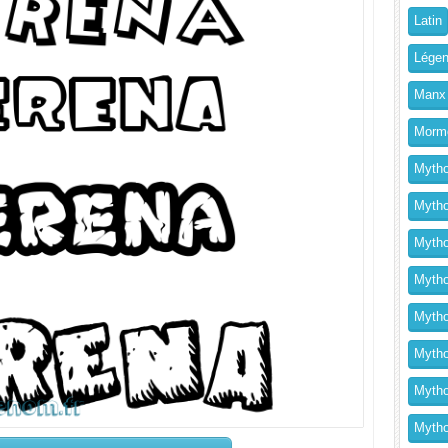
Latin
Légen
Manx
Morm
Mytho
Mytho
Mytho
Mythol
Mytho
Mytho
Mytho
Mytho