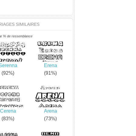
IAGES SIMILAIRES
ar % de ressemblance
Serenna
Erena
(92%)
(91%)
Cerena
Arena
(83%)
(73%)