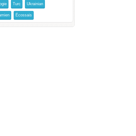
ogie
Turc
Ukrainian
amien
Écossais