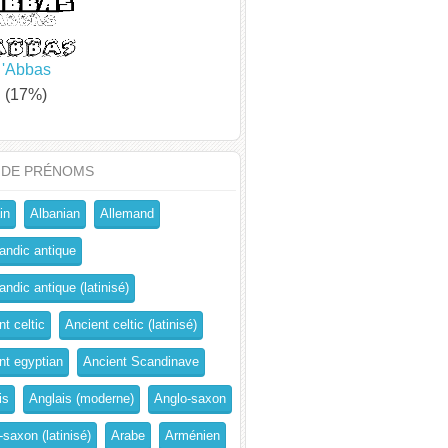
'Abbas
(17%)
 DE PRÉNOMS
in
Albanian
Allemand
andic antique
ndic antique (latinisé)
t celtic
Ancient celtic (latinisé)
nt egyptian
Ancient Scandinave
is
Anglais (moderne)
Anglo-saxon
-saxon (latinisé)
Arabe
Arménien