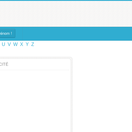
rénom !
U
V
W
X
Y
Z
CITÉ