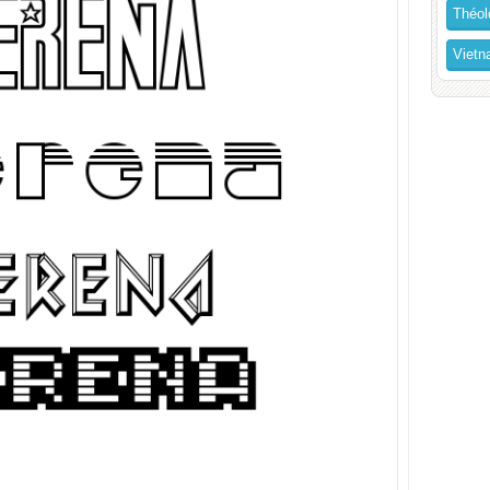
Théol
Vietn