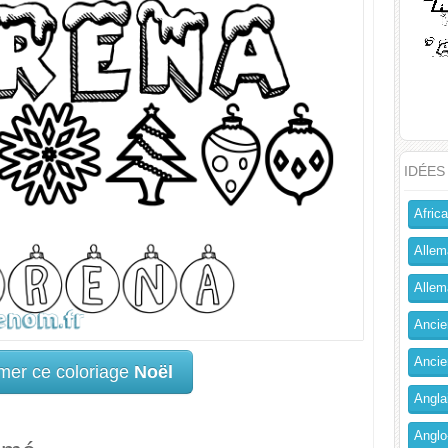
IDÉES
Africa
Allem
Allema
Ancien
Ancie
mer ce coloriage
Noël
Angla
Anglo