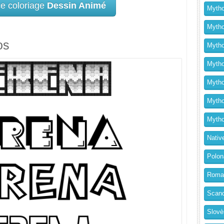
ce coloriage
Dessin Animé
Mytho
Mytho
os
Mytho
Mythol
Mytho
Mytho
Mytho
Nativ
Polon
Roma
Scand
Slovè