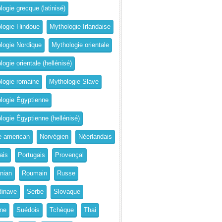
logie grecque (latinisé)
logie Hindoue
Mythologie Irlandaise
logie Nordique
Mythologie orientale
ogie orientale (hellénisé)
logie romaine
Mythologie Slave
logie Égyptienne
logie Égyptienne (hellénisé)
e american
Norvégien
Néerlandais
ais
Portugais
Provençal
nian
Roumain
Russe
inave
Serbe
Slovaque
ne
Suédois
Tchèque
Thai