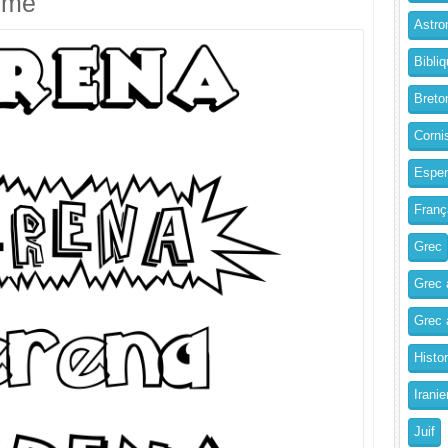
imé
Astro
Bibliq
Breto
Corni
Esper
Franç
Grec
Grec 
Grec a
Histo
Iranie
Juif