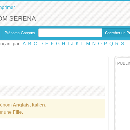
mprimer
OM SERENA
Chercher un P
Prénoms Garçons
çant par :
A
B
C
D
E
F
G
H
I
J
K
L
M
N
O
P
Q
R
S
T
PUBLI
rénom
Anglais, Italien
.
our une
Fille
.