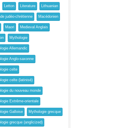
Letton
Literature
Lithuanian
de judéo-chrétienne
Macédonien
Maori
Medieval Anglais
on
Mythologie
logie Allemandic
logie Anglo-saxonne
logie celte
ogie celte (latinisé)
logie du nouveau monde
logie Extrême-orientale
logie Galloise
Mythologie grecque
logie grecque (anglicized)