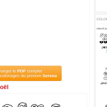
COLOR
classé p
harger le
PDF
complet
s coloriages du prénom
Serena
oël