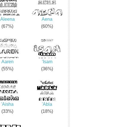
Aleena
Aena
(67%)
(60%)
Aaren
'Isam
(55%)
(36%)
'Aisha
'Abla
(33%)
(18%)