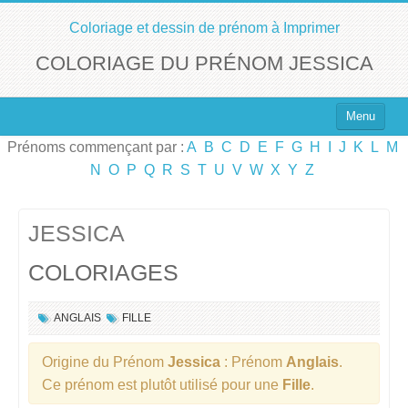
Coloriage et dessin de prénom à Imprimer
COLORIAGE DU PRÉNOM JESSICA
Menu
Prénoms commençant par :
A
B
C
D
E
F
G
H
I
J
K
L
M
Top 100 des Prénoms
N
O
P
Q
R
S
T
U
V
W
X
Y
Z
Prénoms Filles
Prénoms Garçons
JESSICA
COLORIAGES
Chercher un Prénom !
ANGLAIS
FILLE
Origine du Prénom
Jessica
: Prénom
Anglais
.
Ce prénom est plutôt utilisé pour une
Fille
.