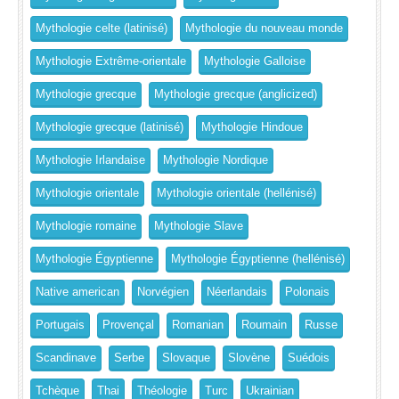
Mythologie celte (latinisé)
Mythologie du nouveau monde
Mythologie Extrême-orientale
Mythologie Galloise
Mythologie grecque
Mythologie grecque (anglicized)
Mythologie grecque (latinisé)
Mythologie Hindoue
Mythologie Irlandaise
Mythologie Nordique
Mythologie orientale
Mythologie orientale (hellénisé)
Mythologie romaine
Mythologie Slave
Mythologie Égyptienne
Mythologie Égyptienne (hellénisé)
Native american
Norvégien
Néerlandais
Polonais
Portugais
Provençal
Romanian
Roumain
Russe
Scandinave
Serbe
Slovaque
Slovène
Suédois
Tchèque
Thai
Théologie
Turc
Ukrainian