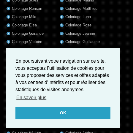
Coloriage Jules
Coloriage Mathis
Coloriage Romain
Coloriage Matthieu
Coloriage Mila
Coloriage Luna
Coloriage Elsa
Coloriage Rose
Coloriage Garance
Coloriage Jeanne
Coloriage Victoire
Coloriage Guillaume
Coloriage Marius
Coloriage Benjamin
Coloriage Louis
Coloriage Salome
En poursuivant votre navigation sur ce site,
Coloriage Eleonore
Coloriage Matteo
vous acceptez l’utilisation de cookies pour
Coloriage Ava
Coloriage Ulysse
vous proposer des services et offres adaptés
à vos centres d’intérêts et pour réaliser des
Coloriage Simon
Coloriage Martin
statistiques de visites anonymes.
Coloriage Julien
Coloriage Alicia
En savoir plus
Coloriage Lina
Coloriage Heloïse
Coloriage Nina
Coloriage Felix
OK
Coloriage Arthur
Coloriage Rayan
Coloriage Noe
Coloriage Iris