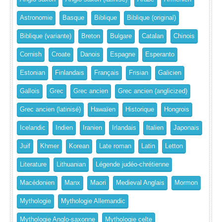
Astronomie
Basque
Biblique
Biblique (original)
Biblique (variante)
Breton
Bulgare
Catalan
Chinois
Cornish
Croate
Danois
Espagne
Esperanto
Estonian
Finlandais
Français
Frisian
Galicien
Gallois
Grec
Grec ancien
Grec ancien (anglicized)
Grec ancien (latinisé)
Hawaïen
Historique
Hongrois
Icelandic
Indien
Iranien
Irlandais
Italien
Japonais
Juif
Khmer
Korean
Late roman
Latin
Letton
Literature
Lithuanian
Légende judéo-chrétienne
Macédonien
Manx
Maori
Medieval Anglais
Mormon
Mythologie
Mythologie Allemandic
Mythologie Anglo-saxonne
Mythologie celte