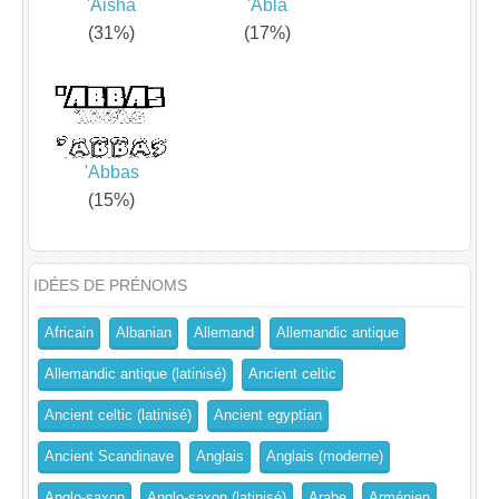
'Aisha
'Abla
(31%)
(17%)
'Abbas
(15%)
IDÉES DE PRÉNOMS
Africain
Albanian
Allemand
Allemandic antique
Allemandic antique (latinisé)
Ancient celtic
Ancient celtic (latinisé)
Ancient egyptian
Ancient Scandinave
Anglais
Anglais (moderne)
Anglo-saxon
Anglo-saxon (latinisé)
Arabe
Arménien