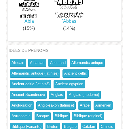
'Abla
'Abbas
(15%)
(14%)
IDÉES DE PRÉNOMS
Africain
Albanian
Allemand
Allemandic antique
Allemandic antique (latinisé)
Ancient celtic
Ancient celtic (latinisé)
Ancient egyptian
Ancient Scandinave
Anglais
Anglais (moderne)
Anglo-saxon
Anglo-saxon (latinisé)
Arabe
Arménien
Astronomie
Basque
Biblique
Biblique (original)
Biblique (variante)
Breton
Bulgare
Catalan
Chinois