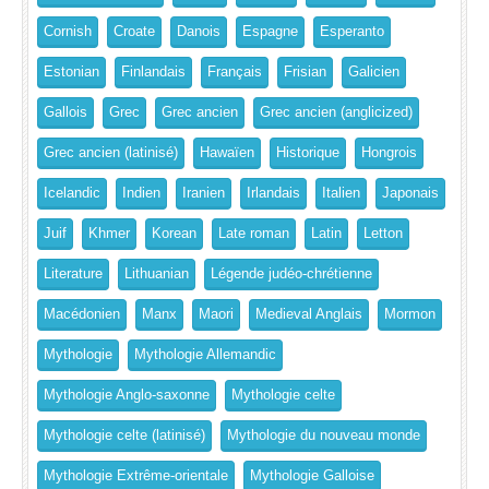
Cornish
Croate
Danois
Espagne
Esperanto
Estonian
Finlandais
Français
Frisian
Galicien
Gallois
Grec
Grec ancien
Grec ancien (anglicized)
Grec ancien (latinisé)
Hawaïen
Historique
Hongrois
Icelandic
Indien
Iranien
Irlandais
Italien
Japonais
Juif
Khmer
Korean
Late roman
Latin
Letton
Literature
Lithuanian
Légende judéo-chrétienne
Macédonien
Manx
Maori
Medieval Anglais
Mormon
Mythologie
Mythologie Allemandic
Mythologie Anglo-saxonne
Mythologie celte
Mythologie celte (latinisé)
Mythologie du nouveau monde
Mythologie Extrême-orientale
Mythologie Galloise