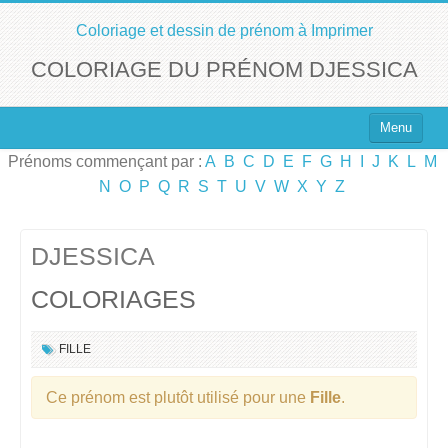
Coloriage et dessin de prénom à Imprimer
COLORIAGE DU PRÉNOM DJESSICA
Menu
Prénoms commençant par :
A
B
C
D
E
F
G
H
I
J
K
L
M
Top 100 des Prénoms
N
O
P
Q
R
S
T
U
V
W
X
Y
Z
Prénoms Filles
Prénoms Garçons
DJESSICA
COLORIAGES
Chercher un Prénom !
FILLE
Ce prénom est plutôt utilisé pour une
Fille
.