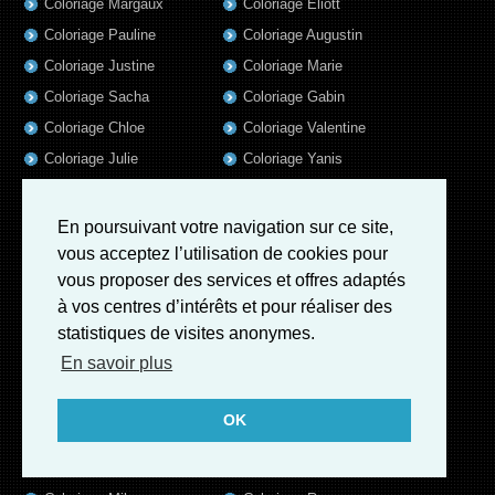
Coloriage Margaux
Coloriage Eliott
Coloriage Pauline
Coloriage Augustin
Coloriage Justine
Coloriage Marie
Coloriage Sacha
Coloriage Gabin
Coloriage Chloe
Coloriage Valentine
Coloriage Julie
Coloriage Yanis
Coloriage Clement
Coloriage Timothee
Coloriage Clemence
Coloriage Tom
En poursuivant votre navigation sur ce site,
Coloriage Emilie
Coloriage Thomas
vous acceptez l’utilisation de cookies pour
vous proposer des services et offres adaptés
Coloriage Axel
Coloriage Liam
à vos centres d’intérêts et pour réaliser des
Coloriage Lola
Coloriage Baptiste
statistiques de visites anonymes.
Coloriage Samuel
Coloriage Lisa
En savoir plus
Coloriage Valentin
Coloriage Alix
Coloriage Jules
Coloriage Mathis
OK
Coloriage Romain
Coloriage Matthieu
Coloriage Elsa
Coloriage Luna