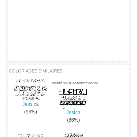
COLORIAGES SIMILAIRES
classé par % de ressemblance
Jessica
(93%)
Jesica
(86%)