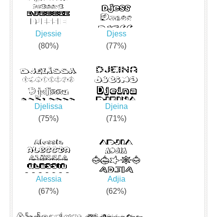
Djessie
Djess
(80%)
(77%)
Djelissa
Djeina
(75%)
(71%)
Alessia
Adjia
(67%)
(62%)