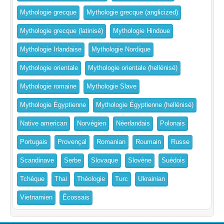
Mythologie grecque
Mythologie grecque (anglicized)
Mythologie grecque (latinisé)
Mythologie Hindoue
Mythologie Irlandaise
Mythologie Nordique
Mythologie orientale
Mythologie orientale (hellénisé)
Mythologie romaine
Mythologie Slave
Mythologie Égyptienne
Mythologie Égyptienne (hellénisé)
Native american
Norvégien
Néerlandais
Polonais
Portugais
Provençal
Romanian
Roumain
Russe
Scandinave
Serbe
Slovaque
Slovène
Suédois
Tchèque
Thai
Théologie
Turc
Ukrainian
Vietnamien
Écossais