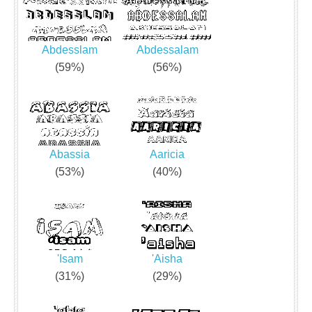
Abdesslam
Abdessalam
(59%)
(56%)
Abassia
Aaricia
(53%)
(40%)
'Isam
'Aisha
(31%)
(29%)