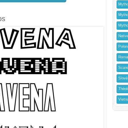
Mytho
Mytho
os
Mytho
Nativ
Polon
Roma
Scand
Slovè
Théol
Vietn