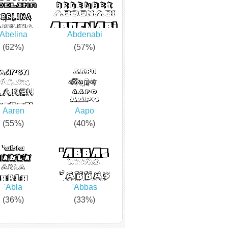
Abelina
Abdenabi
(62%)
(57%)
Aaren
Aapo
(55%)
(40%)
'Abla
'Abbas
(36%)
(33%)