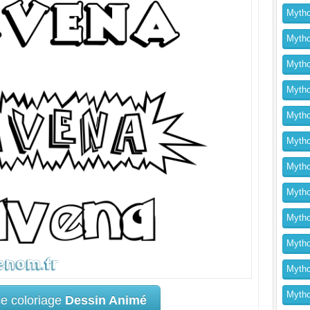
Mytho
Mytho
Mytho
Mythol
Mytho
Mytho
Mytho
Mytho
Mytho
Mytho
Mytho
Mythol
ce coloriage
Dessin Animé