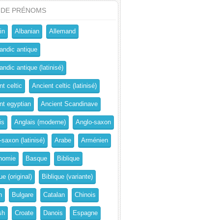
 DE PRÉNOMS
in
Albanian
Allemand
andic antique
ndic antique (latinisé)
t celtic
Ancient celtic (latinisé)
nt egyptian
Ancient Scandinave
is
Anglais (moderne)
Anglo-saxon
-saxon (latinisé)
Arabe
Arménien
nomie
Basque
Biblique
ue (original)
Biblique (variante)
n
Bulgare
Catalan
Chinois
sh
Croate
Danois
Espagne