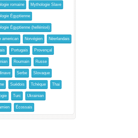
logie romaine
Mythologie Slave
logie Égyptienne
logie Égyptienne (hellénisé)
e american
Norvégien
Néerlandais
ais
Portugais
Provençal
nian
Roumain
Russe
inave
Serbe
Slovaque
ne
Suédois
Tchèque
Thai
ogie
Turc
Ukrainian
amien
Écossais