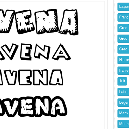
Esper
Franç
Grec
Grec 
Grec a
Histo
Iranie
Juif
Latin
Légen
Manx
Morm