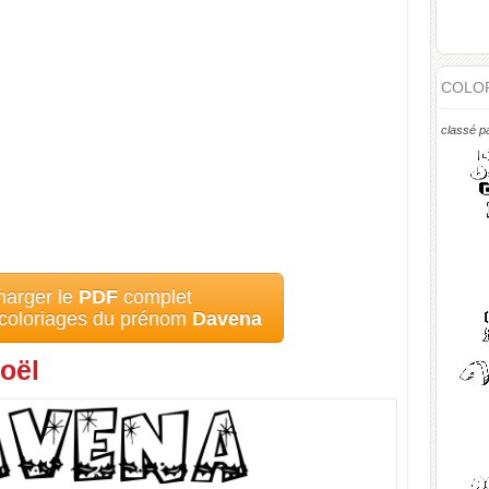
COLOR
classé p
harger le
PDF
complet
 coloriages du prénom
Davena
oël