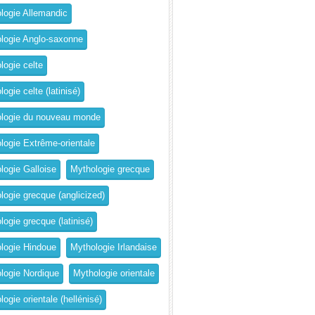
logie Allemandic
logie Anglo-saxonne
logie celte
ogie celte (latinisé)
logie du nouveau monde
logie Extrême-orientale
logie Galloise
Mythologie grecque
logie grecque (anglicized)
logie grecque (latinisé)
logie Hindoue
Mythologie Irlandaise
logie Nordique
Mythologie orientale
ogie orientale (hellénisé)