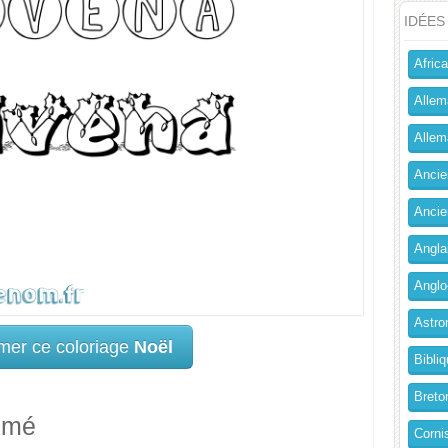
IDÉES
Africa
Allem
Allema
Ancien
Ancie
Angla
Anglo
Astro
mer ce coloriage
Noël
Bibliq
Breto
imé
Corni