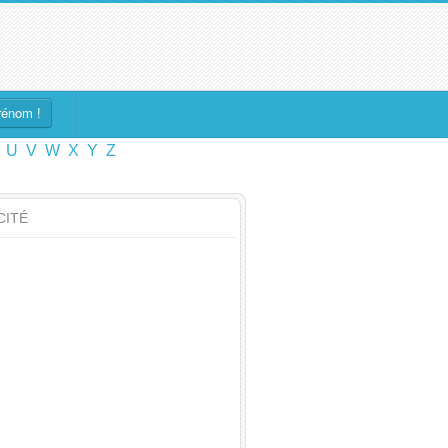
rénom !
U
V
W
X
Y
Z
CITÉ