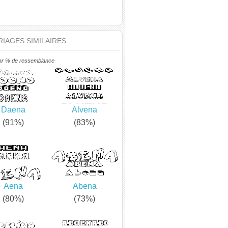
IAGES SIMILAIRES
ar % de ressemblance
Daena
Alvena
(91%)
(83%)
Aena
Abena
(80%)
(73%)