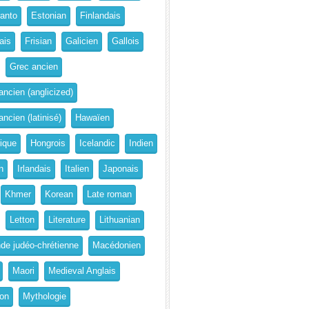
anto
Estonian
Finlandais
ais
Frisian
Galicien
Gallois
Grec ancien
ancien (anglicized)
ncien (latinisé)
Hawaïen
rique
Hongrois
Icelandic
Indien
n
Irlandais
Italien
Japonais
Khmer
Korean
Late roman
Letton
Literature
Lithuanian
de judéo-chrétienne
Macédonien
Maori
Medieval Anglais
on
Mythologie