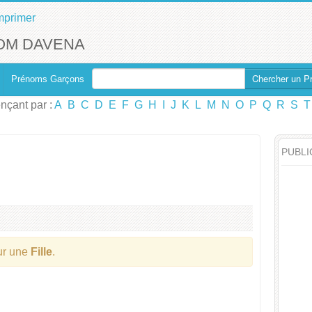
mprimer
OM DAVENA
Chercher un P
Prénoms Garçons
çant par :
A
B
C
D
E
F
G
H
I
J
K
L
M
N
O
P
Q
R
S
T
PUBLI
our une
Fille
.