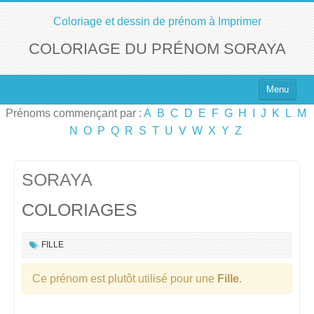
Coloriage et dessin de prénom à Imprimer
COLORIAGE DU PRÉNOM SORAYA
Menu
Prénoms commençant par :
A
B
C
D
E
F
G
H
I
J
K
L
M
Top 100 des Prénoms
N
O
P
Q
R
S
T
U
V
W
X
Y
Z
Prénoms Filles
Prénoms Garçons
SORAYA
COLORIAGES
Chercher un Prénom !
FILLE
Ce prénom est plutôt utilisé pour une
Fille
.