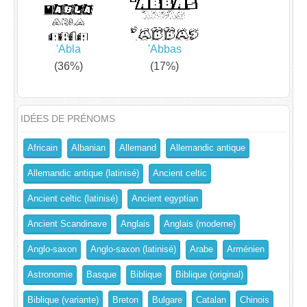
'Abla
'Abbas
(36%)
(17%)
IDÉES DE PRÉNOMS
Africain
Albanian
Allemand
Allemandic antique
Allemandic antique (latinisé)
Ancient celtic
Ancient celtic (latinisé)
Ancient egyptian
Ancient Scandinave
Anglais
Anglais (moderne)
Anglo-saxon
Anglo-saxon (latinisé)
Arabe
Arménien
Astronomie
Basque
Biblique
Biblique (original)
Biblique (variante)
Breton
Bulgare
Catalan
Chinois