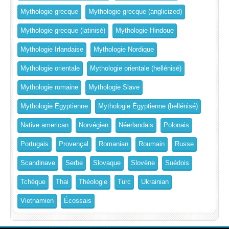
Mythologie grecque
Mythologie grecque (anglicized)
Mythologie grecque (latinisé)
Mythologie Hindoue
Mythologie Irlandaise
Mythologie Nordique
Mythologie orientale
Mythologie orientale (hellénisé)
Mythologie romaine
Mythologie Slave
Mythologie Égyptienne
Mythologie Égyptienne (hellénisé)
Native american
Norvégien
Néerlandais
Polonais
Portugais
Provençal
Romanian
Roumain
Russe
Scandinave
Serbe
Slovaque
Slovène
Suédois
Tchèque
Thai
Théologie
Turc
Ukrainian
Vietnamien
Écossais