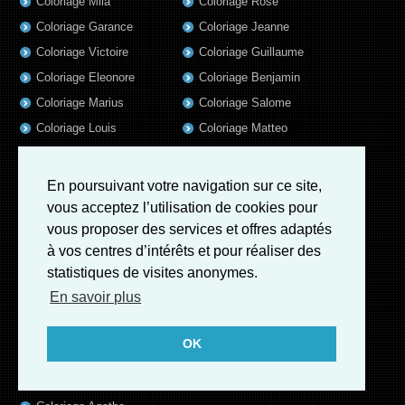
Coloriage Mila
Coloriage Rose
Coloriage Garance
Coloriage Jeanne
Coloriage Victoire
Coloriage Guillaume
Coloriage Eleonore
Coloriage Benjamin
Coloriage Marius
Coloriage Salome
Coloriage Louis
Coloriage Matteo
Coloriage Ava
Coloriage Ulysse
Coloriage Simon
Coloriage Martin
En poursuivant votre navigation sur ce site,
Coloriage Lina
Coloriage Alicia
vous acceptez l’utilisation de cookies pour
vous proposer des services et offres adaptés
Coloriage Julien
Coloriage Heloïse
à vos centres d’intérêts et pour réaliser des
Coloriage Nina
Coloriage Felix
statistiques de visites anonymes.
Coloriage Arthur
Coloriage Rayan
En savoir plus
Coloriage Noe
Coloriage Iris
Coloriage William
Coloriage Ambre
OK
Coloriage Charles
Coloriage Oscar