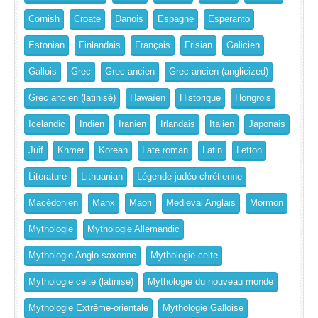
Cornish
Croate
Danois
Espagne
Esperanto
Estonian
Finlandais
Français
Frisian
Galicien
Gallois
Grec
Grec ancien
Grec ancien (anglicized)
Grec ancien (latinisé)
Hawaïen
Historique
Hongrois
Icelandic
Indien
Iranien
Irlandais
Italien
Japonais
Juif
Khmer
Korean
Late roman
Latin
Letton
Literature
Lithuanian
Légende judéo-chrétienne
Macédonien
Manx
Maori
Medieval Anglais
Mormon
Mythologie
Mythologie Allemandic
Mythologie Anglo-saxonne
Mythologie celte
Mythologie celte (latinisé)
Mythologie du nouveau monde
Mythologie Extrême-orientale
Mythologie Galloise