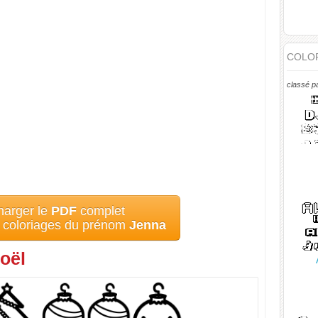
COLOR
classé p
harger le
PDF
complet
s coloriages du prénom
Jenna
oël