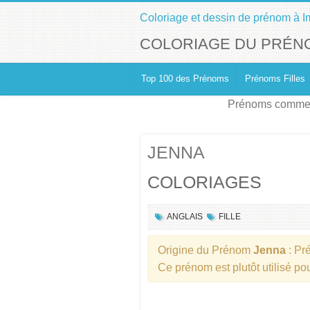
Coloriage et dessin de prénom à I
COLORIAGE DU PRÉN
Top 100 des Prénoms
Prénoms Filles
Prénoms commen
JENNA
COLORIAGES
ANGLAIS
FILLE
Origine du Prénom
Jenna
: P
Ce prénom est plutôt utilisé p