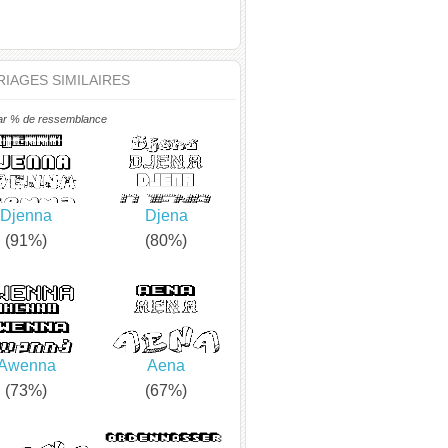
IAGES SIMILAIRES
ar % de ressemblance
Djenna
Djena
(91%)
(80%)
Awenna
Aena
(73%)
(67%)