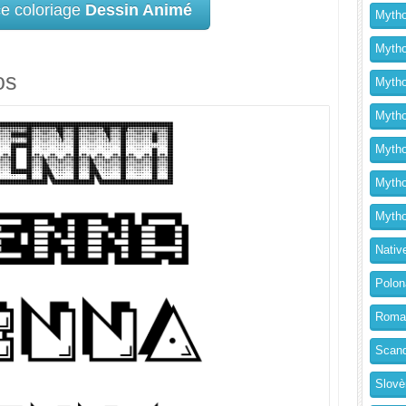
ce coloriage
Dessin Animé
Mytho
Mytho
os
Mytho
Mythol
Mytho
Mytho
Mytho
Nativ
Polon
Roma
Scand
Slovè