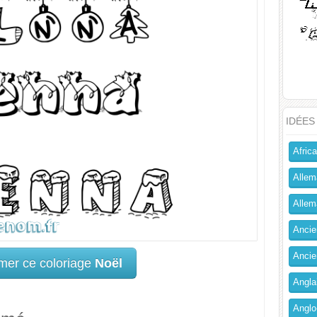
IDÉES
Africa
Allem
Allema
Ancien
Ancie
mer ce coloriage
Noël
Angla
Anglo