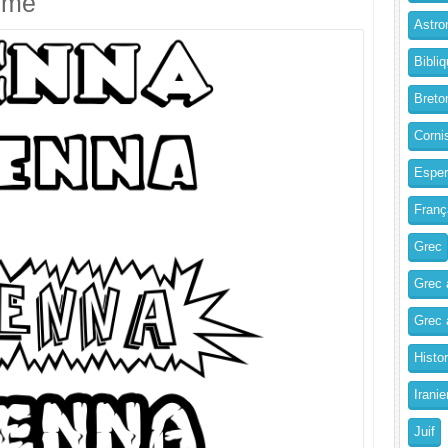
imé
Astro
Bibliq
Breto
Corni
Esper
Franç
Grec
Grec 
Grec a
Histo
Iranie
Juif