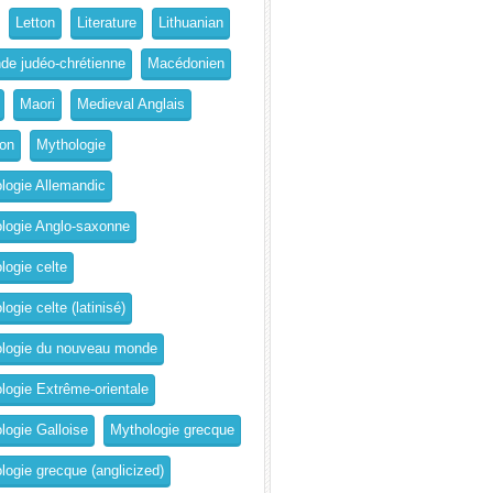
Letton
Literature
Lithuanian
de judéo-chrétienne
Macédonien
Maori
Medieval Anglais
on
Mythologie
logie Allemandic
logie Anglo-saxonne
logie celte
ogie celte (latinisé)
logie du nouveau monde
logie Extrême-orientale
logie Galloise
Mythologie grecque
logie grecque (anglicized)