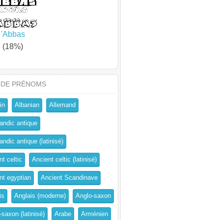
'Abbas
(18%)
 DE PRÉNOMS
in
Albanian
Allemand
andic antique
ndic antique (latinisé)
t celtic
Ancient celtic (latinisé)
nt egyptian
Ancient Scandinave
is
Anglais (moderne)
Anglo-saxon
-saxon (latinisé)
Arabe
Arménien