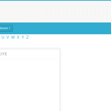
rénom !
U
V
W
X
Y
Z
CITÉ