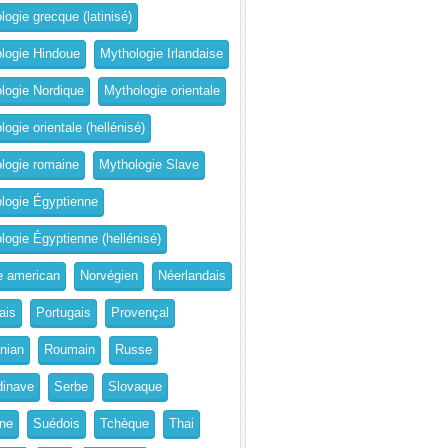
logie grecque (latinisé)
logie Hindoue
Mythologie Irlandaise
logie Nordique
Mythologie orientale
ogie orientale (hellénisé)
logie romaine
Mythologie Slave
logie Égyptienne
logie Égyptienne (hellénisé)
e american
Norvégien
Néerlandais
ais
Portugais
Provençal
nian
Roumain
Russe
inave
Serbe
Slovaque
ne
Suédois
Tchèque
Thai