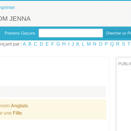
mprimer
OM JENNA
Chercher un P
Prénoms Garçons
çant par :
A
B
C
D
E
F
G
H
I
J
K
L
M
N
O
P
Q
R
S
T
PUBLI
rénom
Anglais
.
our une
Fille
.