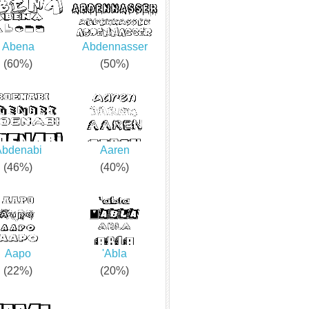
Abena
Abdennasser
(60%)
(50%)
Abdenabi
Aaren
(46%)
(40%)
Aapo
'Abla
(22%)
(20%)