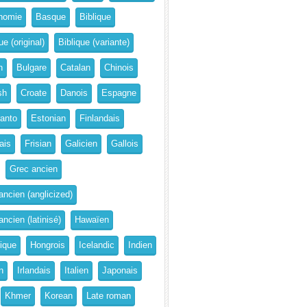
nomie
Basque
Biblique
ue (original)
Biblique (variante)
n
Bulgare
Catalan
Chinois
sh
Croate
Danois
Espagne
anto
Estonian
Finlandais
ais
Frisian
Galicien
Gallois
Grec ancien
ancien (anglicized)
ncien (latinisé)
Hawaïen
rique
Hongrois
Icelandic
Indien
n
Irlandais
Italien
Japonais
Khmer
Korean
Late roman