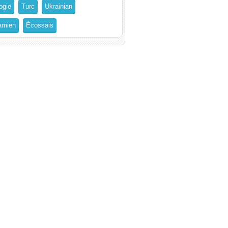
ogie
Turc
Ukrainian
amien
Écossais