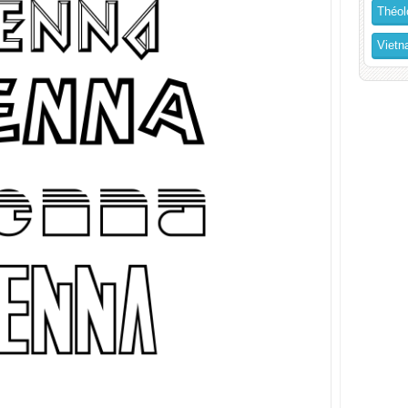
Théol
Vietn