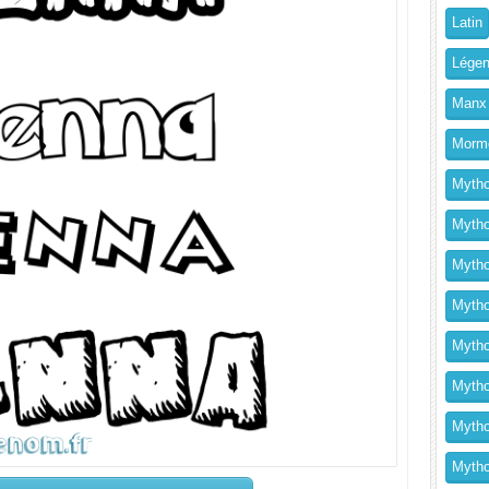
Latin
Légen
Manx
Morm
Mytho
Mytho
Mytho
Mythol
Mytho
Mytho
Mytho
Mytho