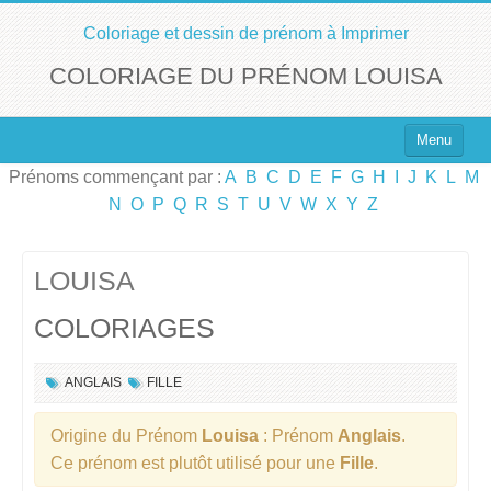
Coloriage et dessin de prénom à Imprimer
COLORIAGE DU PRÉNOM LOUISA
Menu
Prénoms commençant par :
A
B
C
D
E
F
G
H
I
J
K
L
M
Top 100 des Prénoms
N
O
P
Q
R
S
T
U
V
W
X
Y
Z
Prénoms Filles
Prénoms Garçons
LOUISA
COLORIAGES
Chercher un Prénom !
ANGLAIS
FILLE
Origine du Prénom
Louisa
: Prénom
Anglais
.
Ce prénom est plutôt utilisé pour une
Fille
.