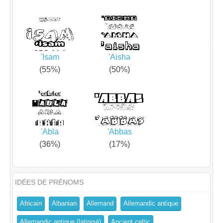
'Isam
'Aisha
(55%)
(50%)
'Abla
'Abbas
(36%)
(17%)
IDÉES DE PRÉNOMS
Africain
Albanian
Allemand
Allemandic antique
Allemandic antique (latinisé)
Ancient celtic