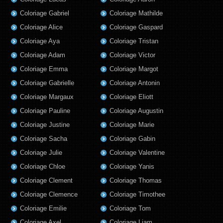
Coloriage Gabriel
Coloriage Mathilde
Coloriage Alice
Coloriage Gaspard
Coloriage Aya
Coloriage Tristan
Coloriage Adam
Coloriage Victor
Coloriage Emma
Coloriage Margot
Coloriage Gabrielle
Coloriage Antonin
Coloriage Margaux
Coloriage Eliott
Coloriage Pauline
Coloriage Augustin
Coloriage Justine
Coloriage Marie
Coloriage Sacha
Coloriage Gabin
Coloriage Julie
Coloriage Valentine
Coloriage Chloe
Coloriage Yanis
Coloriage Clement
Coloriage Thomas
Coloriage Clemence
Coloriage Timothee
Coloriage Emilie
Coloriage Tom
Coloriage Axel
Coloriage Liam