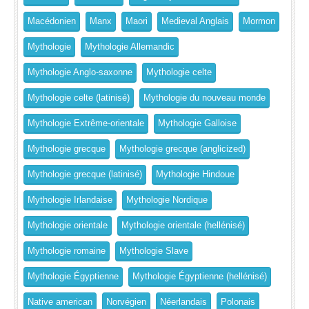
Macédonien
Manx
Maori
Medieval Anglais
Mormon
Mythologie
Mythologie Allemandic
Mythologie Anglo-saxonne
Mythologie celte
Mythologie celte (latinisé)
Mythologie du nouveau monde
Mythologie Extrême-orientale
Mythologie Galloise
Mythologie grecque
Mythologie grecque (anglicized)
Mythologie grecque (latinisé)
Mythologie Hindoue
Mythologie Irlandaise
Mythologie Nordique
Mythologie orientale
Mythologie orientale (hellénisé)
Mythologie romaine
Mythologie Slave
Mythologie Égyptienne
Mythologie Égyptienne (hellénisé)
Native american
Norvégien
Néerlandais
Polonais