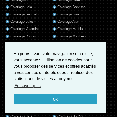
Coloriage Lola
Coloriage Baptiste
Coloriage Samuel
Coloriage Lisa
Coloriage Jules
Coloriage Alix
Coloriage Valentin
Coloriage Mathis
Coloriage Romain
Coloriage Matthieu
Coloriage Elsa
Coloriage Luna
Coloriage Mila
Coloriage Rose
En poursuivant votre navigation sur ce site,
Coloriage Garance
Coloriage Jeanne
vous acceptez l’utilisation de cookies pour
Coloriage Victoire
Coloriage Guillaume
vous proposer des services et offres adaptés
à vos centres d’intérêts et pour réaliser des
Coloriage Louis
Coloriage Benjamin
statistiques de visites anonymes.
Coloriage Marius
Coloriage Salome
En savoir plus
Coloriage Eleonore
Coloriage Matteo
Coloriage Ava
Coloriage Ulysse
OK
Coloriage Simon
Coloriage Martin
Coloriage Julien
Coloriage Alicia
Coloriage Lina
Coloriage Heloïse