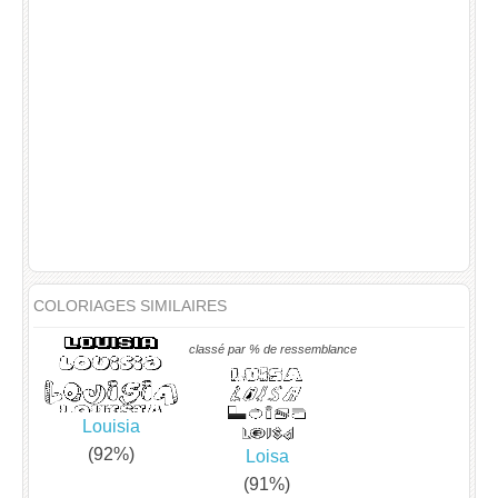
COLORIAGES SIMILAIRES
classé par % de ressemblance
Louisia
(92%)
Loisa
(91%)