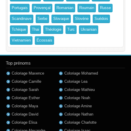
Portugais
Provençal
Romanian
Roumain
Russe
Scandinave
Serbe
Slovaque
Slovène
Suédois
Tchèque
Thai
Théologie
Turc
Ukrainian
Vietnamien
Écossais
Top prénoms
Coloriage Maxence
Coloriage Mohamed
Coloriage Camille
Coloriage Lea
Coloriage Sarah
Coloriage Mathieu
Coloriage Esther
Coloriage Noah
Coloriage Maya
Coloriage Amine
Coloriage David
Coloriage Nathan
Coloriage Elisa
Coloriage Charlotte
Coloriage Alexandre
Coloriage Isaac