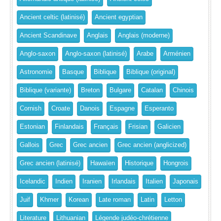
Ancient celtic (latinisé)
Ancient egyptian
Ancient Scandinave
Anglais
Anglais (moderne)
Anglo-saxon
Anglo-saxon (latinisé)
Arabe
Arménien
Astronomie
Basque
Biblique
Biblique (original)
Biblique (variante)
Breton
Bulgare
Catalan
Chinois
Cornish
Croate
Danois
Espagne
Esperanto
Estonian
Finlandais
Français
Frisian
Galicien
Gallois
Grec
Grec ancien
Grec ancien (anglicized)
Grec ancien (latinisé)
Hawaïen
Historique
Hongrois
Icelandic
Indien
Iranien
Irlandais
Italien
Japonais
Juif
Khmer
Korean
Late roman
Latin
Letton
Literature
Lithuanian
Légende judéo-chrétienne