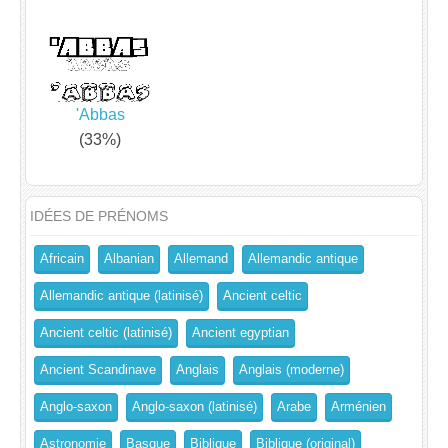
'Abbas
(33%)
IDÉES DE PRÉNOMS
Africain
Albanian
Allemand
Allemandic antique
Allemandic antique (latinisé)
Ancient celtic
Ancient celtic (latinisé)
Ancient egyptian
Ancient Scandinave
Anglais
Anglais (moderne)
Anglo-saxon
Anglo-saxon (latinisé)
Arabe
Arménien
Astronomie
Basque
Biblique
Biblique (original)