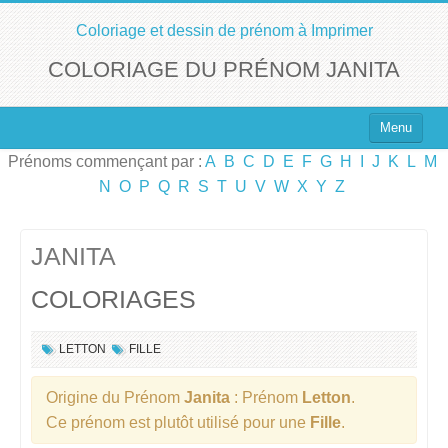
Coloriage et dessin de prénom à Imprimer
COLORIAGE DU PRÉNOM JANITA
Menu
Prénoms commençant par :
A
B
C
D
E
F
G
H
I
J
K
L
M
Top 100 des Prénoms
N
O
P
Q
R
S
T
U
V
W
X
Y
Z
Prénoms Filles
Prénoms Garçons
JANITA
COLORIAGES
Chercher un Prénom !
LETTON
FILLE
Origine du Prénom
Janita
: Prénom
Letton
.
Ce prénom est plutôt utilisé pour une
Fille
.