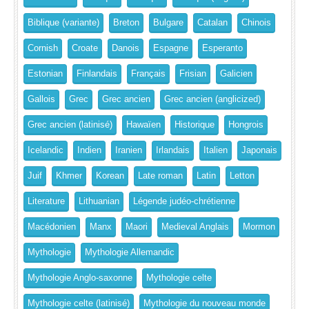
Biblique (variante)
Breton
Bulgare
Catalan
Chinois
Cornish
Croate
Danois
Espagne
Esperanto
Estonian
Finlandais
Français
Frisian
Galicien
Gallois
Grec
Grec ancien
Grec ancien (anglicized)
Grec ancien (latinisé)
Hawaïen
Historique
Hongrois
Icelandic
Indien
Iranien
Irlandais
Italien
Japonais
Juif
Khmer
Korean
Late roman
Latin
Letton
Literature
Lithuanian
Légende judéo-chrétienne
Macédonien
Manx
Maori
Medieval Anglais
Mormon
Mythologie
Mythologie Allemandic
Mythologie Anglo-saxonne
Mythologie celte
Mythologie celte (latinisé)
Mythologie du nouveau monde