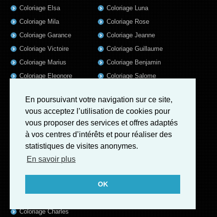
Coloriage Elsa
Coloriage Luna
Coloriage Mila
Coloriage Rose
Coloriage Garance
Coloriage Jeanne
Coloriage Victoire
Coloriage Guillaume
Coloriage Marius
Coloriage Benjamin
Coloriage Eleonore
Coloriage Salome
Coloriage Louis
Coloriage Matteo
En poursuivant votre navigation sur ce site,
Coloriage Ava
Coloriage Ulysse
vous acceptez l’utilisation de cookies pour
Coloriage Simon
Coloriage Martin
vous proposer des services et offres adaptés
Coloriage Julien
Coloriage Alicia
à vos centres d’intérêts et pour réaliser des
Coloriage Lina
Coloriage Heloïse
statistiques de visites anonymes.
Coloriage Nina
Coloriage Felix
En savoir plus
Coloriage Arthur
Coloriage Rayan
OK
Coloriage Noe
Coloriage Iris
Coloriage William
Coloriage Ambre
Coloriage Charles