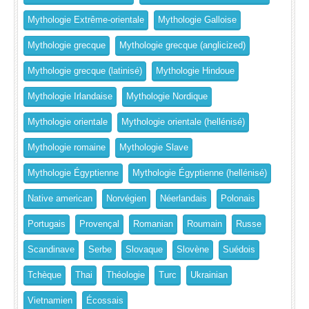
Mythologie Extrême-orientale
Mythologie Galloise
Mythologie grecque
Mythologie grecque (anglicized)
Mythologie grecque (latinisé)
Mythologie Hindoue
Mythologie Irlandaise
Mythologie Nordique
Mythologie orientale
Mythologie orientale (hellénisé)
Mythologie romaine
Mythologie Slave
Mythologie Égyptienne
Mythologie Égyptienne (hellénisé)
Native american
Norvégien
Néerlandais
Polonais
Portugais
Provençal
Romanian
Roumain
Russe
Scandinave
Serbe
Slovaque
Slovène
Suédois
Tchèque
Thai
Théologie
Turc
Ukrainian
Vietnamien
Écossais