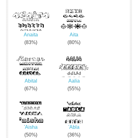
Anaita
Aita
(83%)
(80%)
Abital
Aalia
(67%)
(55%)
'Aisha
'Abla
(50%)
(36%)