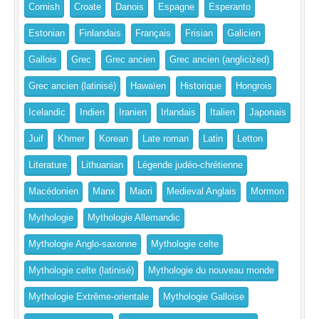
Cornish
Croate
Danois
Espagne
Esperanto
Estonian
Finlandais
Français
Frisian
Galicien
Gallois
Grec
Grec ancien
Grec ancien (anglicized)
Grec ancien (latinisé)
Hawaïen
Historique
Hongrois
Icelandic
Indien
Iranien
Irlandais
Italien
Japonais
Juif
Khmer
Korean
Late roman
Latin
Letton
Literature
Lithuanian
Légende judéo-chrétienne
Macédonien
Manx
Maori
Medieval Anglais
Mormon
Mythologie
Mythologie Allemandic
Mythologie Anglo-saxonne
Mythologie celte
Mythologie celte (latinisé)
Mythologie du nouveau monde
Mythologie Extrême-orientale
Mythologie Galloise