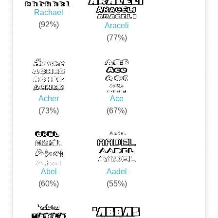
Rachael
(92%)
Araceli
(77%)
Acher
Ace
(73%)
(67%)
Abel
Aadel
(60%)
(55%)