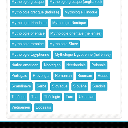
Mythologie grecque
Mythologie grecque (anglicized)
Mythologie grecque (latinisé)
Mythologie Hindoue
Mythologie Irlandaise
Mythologie Nordique
Mythologie orientale
Mythologie orientale (hellénisé)
Mythologie romaine
Mythologie Slave
Mythologie Égyptienne
Mythologie Égyptienne (hellénisé)
Native american
Norvégien
Néerlandais
Polonais
Portugais
Provençal
Romanian
Roumain
Russe
Scandinave
Serbe
Slovaque
Slovène
Suédois
Tchèque
Thai
Théologie
Turc
Ukrainian
Vietnamien
Écossais