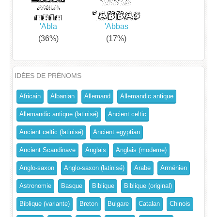
'Abla
'Abbas
(36%)
(17%)
IDÉES DE PRÉNOMS
Africain
Albanian
Allemand
Allemandic antique
Allemandic antique (latinisé)
Ancient celtic
Ancient celtic (latinisé)
Ancient egyptian
Ancient Scandinave
Anglais
Anglais (moderne)
Anglo-saxon
Anglo-saxon (latinisé)
Arabe
Arménien
Astronomie
Basque
Biblique
Biblique (original)
Biblique (variante)
Breton
Bulgare
Catalan
Chinois