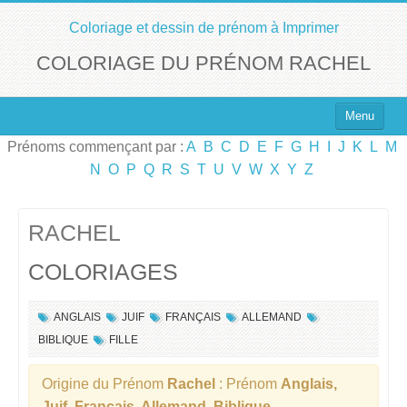
Coloriage et dessin de prénom à Imprimer
COLORIAGE DU PRÉNOM RACHEL
Menu
Prénoms commençant par :
A
B
C
D
E
F
G
H
I
J
K
L
M
Top 100 des Prénoms
N
O
P
Q
R
S
T
U
V
W
X
Y
Z
Prénoms Filles
Prénoms Garçons
RACHEL
COLORIAGES
Chercher un Prénom !
ANGLAIS
JUIF
FRANÇAIS
ALLEMAND
BIBLIQUE
FILLE
Origine du Prénom
Rachel
: Prénom
Anglais,
Juif, Français, Allemand, Biblique
.