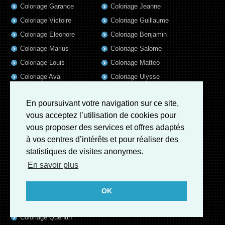
Coloriage Garance
Coloriage Jeanne
Coloriage Victoire
Coloriage Guillaume
Coloriage Eleonore
Coloriage Benjamin
Coloriage Marius
Coloriage Salome
Coloriage Louis
Coloriage Matteo
Coloriage Ava
Coloriage Ulysse
Coloriage Simon
Coloriage Martin
En poursuivant votre navigation sur ce site,
Coloriage Lina
Coloriage Alicia
vous acceptez l’utilisation de cookies pour
Coloriage Julien
Coloriage Heloïse
vous proposer des services et offres adaptés
Coloriage Nina
Coloriage Felix
à vos centres d’intérêts et pour réaliser des
Coloriage Arthur
Coloriage Rayan
statistiques de visites anonymes.
Coloriage Noe
Coloriage Iris
En savoir plus
Coloriage William
Coloriage Ambre
Coloriage Charles
OK
Coloriage Oscar
Coloriage Quentin