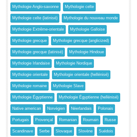
Mythologie Anglo-saxonne
Mythologie celte
Mythologie celte (latinisé)
Mythologie du nouveau monde
Mythologie Extrême-orientale
Mythologie Galloise
Mythologie grecque
Mythologie grecque (anglicized)
Mythologie grecque (latinisé)
Mythologie Hindoue
Mythologie Irlandaise
Mythologie Nordique
Mythologie orientale
Mythologie orientale (hellénisé)
Mythologie romaine
Mythologie Slave
Mythologie Égyptienne
Mythologie Égyptienne (hellénisé)
Native american
Norvégien
Néerlandais
Polonais
Portugais
Provençal
Romanian
Roumain
Russe
Scandinave
Serbe
Slovaque
Slovène
Suédois