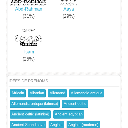
Abd-Rahman
Aaya
(31%)
(29%)
'Isam
(25%)
IDÉES DE PRÉNOMS
Africain
Albanian
Allemand
Allemandic antique
Allemandic antique (latinisé)
Ancient celtic
Ancient celtic (latinisé)
Ancient egyptian
Ancient Scandinave
Anglais
Anglais (moderne)