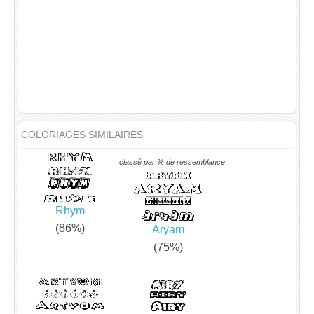
COLORIAGES SIMILAIRES
classé par % de ressemblance
Rhym
(86%)
Aryam
(75%)