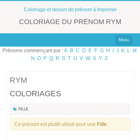
Coloriage et dessin de prénom à Imprimer
COLORIAGE DU PRÉNOM RYM
Menu
Prénoms commençant par :
A
B
C
D
E
F
G
H
I
J
K
L
M
Top 100 des Prénoms
N
O
P
Q
R
S
T
U
V
W
X
Y
Z
Prénoms Filles
Prénoms Garçons
RYM
COLORIAGES
Chercher un Prénom !
FILLE
Ce prénom est plutôt utilisé pour une
Fille
.