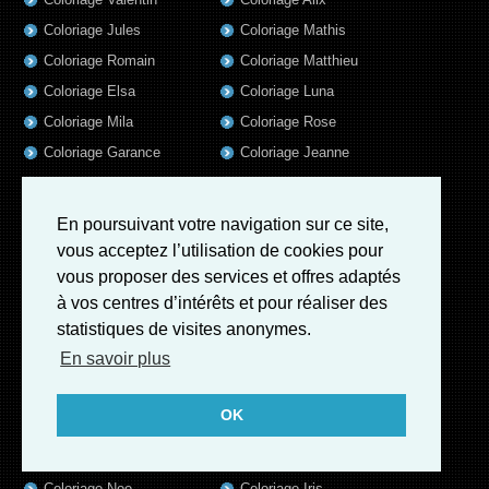
Coloriage Jules
Coloriage Mathis
Coloriage Romain
Coloriage Matthieu
Coloriage Elsa
Coloriage Luna
Coloriage Mila
Coloriage Rose
Coloriage Garance
Coloriage Jeanne
Coloriage Victoire
Coloriage Guillaume
Coloriage Marius
Coloriage Benjamin
En poursuivant votre navigation sur ce site,
Coloriage Louis
Coloriage Salome
vous acceptez l’utilisation de cookies pour
Coloriage Eleonore
Coloriage Matteo
vous proposer des services et offres adaptés
à vos centres d’intérêts et pour réaliser des
Coloriage Ava
Coloriage Ulysse
statistiques de visites anonymes.
Coloriage Simon
Coloriage Martin
En savoir plus
Coloriage Julien
Coloriage Alicia
Coloriage Lina
Coloriage Heloïse
OK
Coloriage Nina
Coloriage Felix
Coloriage Arthur
Coloriage Rayan
Coloriage Noe
Coloriage Iris