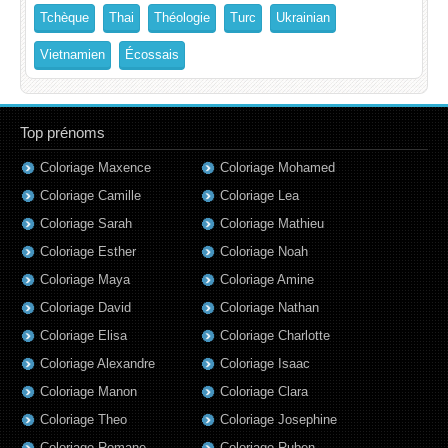
Tchèque
Thai
Théologie
Turc
Ukrainian
Vietnamien
Écossais
Top prénoms
Coloriage Maxence
Coloriage Mohamed
Coloriage Camille
Coloriage Lea
Coloriage Sarah
Coloriage Mathieu
Coloriage Esther
Coloriage Noah
Coloriage Maya
Coloriage Amine
Coloriage David
Coloriage Nathan
Coloriage Elisa
Coloriage Charlotte
Coloriage Alexandre
Coloriage Isaac
Coloriage Manon
Coloriage Clara
Coloriage Theo
Coloriage Josephine
Coloriage Romane
Coloriage Ruben