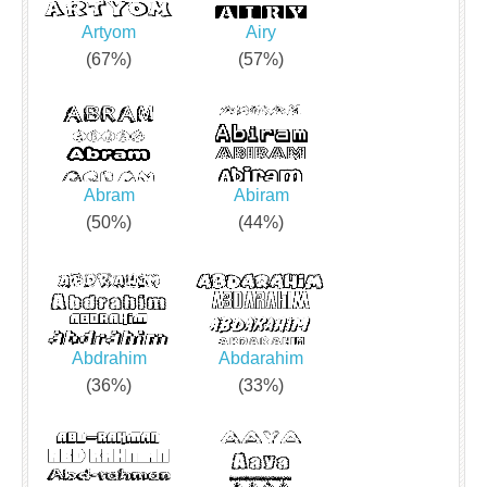
Artyom
Airy
(67%)
(57%)
Abram
Abiram
(50%)
(44%)
Abdrahim
Abdarahim
(36%)
(33%)