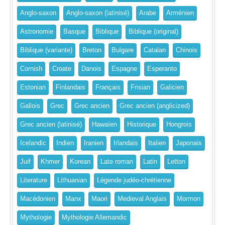
Anglo-saxon
Anglo-saxon (latinisé)
Arabe
Arménien
Astronomie
Basque
Biblique
Biblique (original)
Biblique (variante)
Breton
Bulgare
Catalan
Chinois
Cornish
Croate
Danois
Espagne
Esperanto
Estonian
Finlandais
Français
Frisian
Galicien
Gallois
Grec
Grec ancien
Grec ancien (anglicized)
Grec ancien (latinisé)
Hawaïen
Historique
Hongrois
Icelandic
Indien
Iranien
Irlandais
Italien
Japonais
Juif
Khmer
Korean
Late roman
Latin
Letton
Literature
Lithuanian
Légende judéo-chrétienne
Macédonien
Manx
Maori
Medieval Anglais
Mormon
Mythologie
Mythologie Allemandic