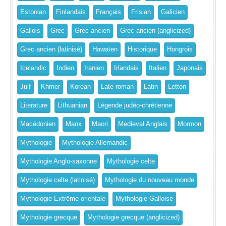
Estonian
Finlandais
Français
Frisian
Galicien
Gallois
Grec
Grec ancien
Grec ancien (anglicized)
Grec ancien (latinisé)
Hawaïen
Historique
Hongrois
Icelandic
Indien
Iranien
Irlandais
Italien
Japonais
Juif
Khmer
Korean
Late roman
Latin
Letton
Literature
Lithuanian
Légende judéo-chrétienne
Macédonien
Manx
Maori
Medieval Anglais
Mormon
Mythologie
Mythologie Allemandic
Mythologie Anglo-saxonne
Mythologie celte
Mythologie celte (latinisé)
Mythologie du nouveau monde
Mythologie Extrême-orientale
Mythologie Galloise
Mythologie grecque
Mythologie grecque (anglicized)