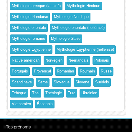
Mythologie grecque (latinisé)
Mythologie Hindoue
Mythologie Irlandaise
Mythologie Nordique
Mythologie orientale
Mythologie orientale (hellénisé)
Mythologie romaine
Mythologie Slave
Mythologie Égyptienne
Mythologie Égyptienne (hellénisé)
Native american
Norvégien
Néerlandais
Polonais
Portugais
Provençal
Romanian
Roumain
Russe
Scandinave
Serbe
Slovaque
Slovène
Suédois
Tchèque
Thai
Théologie
Turc
Ukrainian
Vietnamien
Écossais
Top prénoms