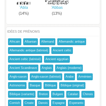
'Abla
'Abbas
(14%)
(13%)
IDÉES DE PRÉNOMS
Africain
Albanian
Allemand
Allemandic antique
Allemandic antique (latinisé)
Ancient celtic
Ancient celtic (latinisé)
Ancient egyptian
Ancient Scandinave
Anglais
Anglais (moderne)
Anglo-saxon
Anglo-saxon (latinisé)
Arabe
Arménien
Astronomie
Basque
Biblique
Biblique (original)
Biblique (variante)
Breton
Bulgare
Catalan
Chinois
Cornish
Croate
Danois
Espagne
Esperanto