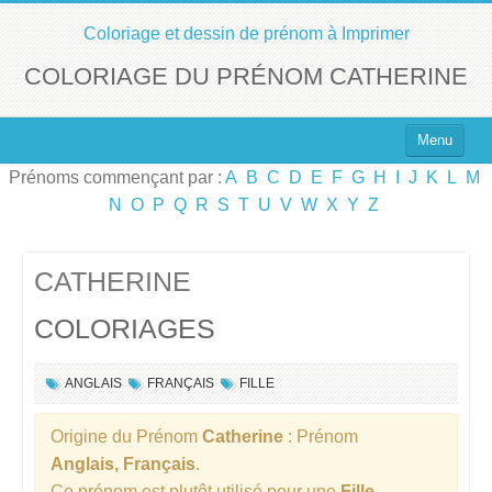
Coloriage et dessin de prénom à Imprimer
COLORIAGE DU PRÉNOM CATHERINE
Menu
Prénoms commençant par :
A
B
C
D
E
F
G
H
I
J
K
L
M
Top 100 des Prénoms
N
O
P
Q
R
S
T
U
V
W
X
Y
Z
Prénoms Filles
Prénoms Garçons
CATHERINE
COLORIAGES
Chercher un Prénom !
ANGLAIS
FRANÇAIS
FILLE
Origine du Prénom
Catherine
: Prénom
Anglais, Français
.
Ce prénom est plutôt utilisé pour une
Fille
.