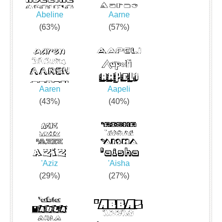
Abeline
Aarne
(63%)
(57%)
Aaren
Aapeli
(43%)
(40%)
'Aziz
'Aisha
(29%)
(27%)