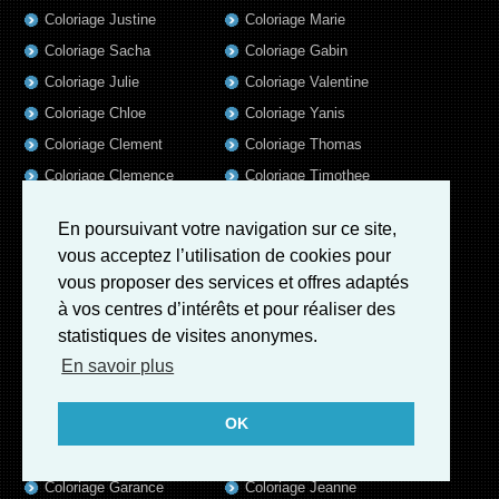
Coloriage Justine
Coloriage Marie
Coloriage Sacha
Coloriage Gabin
Coloriage Julie
Coloriage Valentine
Coloriage Chloe
Coloriage Yanis
Coloriage Clement
Coloriage Thomas
Coloriage Clemence
Coloriage Timothee
Coloriage Emilie
Coloriage Tom
En poursuivant votre navigation sur ce site,
Coloriage Axel
Coloriage Liam
vous acceptez l’utilisation de cookies pour
Coloriage Lola
Coloriage Baptiste
vous proposer des services et offres adaptés
Coloriage Samuel
Coloriage Lisa
à vos centres d’intérêts et pour réaliser des
Coloriage Valentin
Coloriage Alix
statistiques de visites anonymes.
Coloriage Jules
Coloriage Mathis
En savoir plus
Coloriage Romain
Coloriage Matthieu
OK
Coloriage Elsa
Coloriage Luna
Coloriage Mila
Coloriage Rose
Coloriage Garance
Coloriage Jeanne