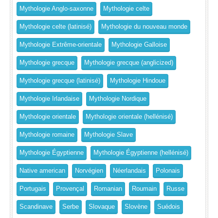
Mythologie Anglo-saxonne
Mythologie celte
Mythologie celte (latinisé)
Mythologie du nouveau monde
Mythologie Extrême-orientale
Mythologie Galloise
Mythologie grecque
Mythologie grecque (anglicized)
Mythologie grecque (latinisé)
Mythologie Hindoue
Mythologie Irlandaise
Mythologie Nordique
Mythologie orientale
Mythologie orientale (hellénisé)
Mythologie romaine
Mythologie Slave
Mythologie Égyptienne
Mythologie Égyptienne (hellénisé)
Native american
Norvégien
Néerlandais
Polonais
Portugais
Provençal
Romanian
Roumain
Russe
Scandinave
Serbe
Slovaque
Slovène
Suédois