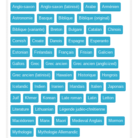
Anglo-saxon
Anglo-saxon (latinisé)
Arabe
Arménien
Astronomie
Basque
Biblique
Biblique (original)
Biblique (variante)
Breton
Bulgare
Catalan
Chinois
Cornish
Croate
Danois
Espagne
Esperanto
Estonian
Finlandais
Français
Frisian
Galicien
Gallois
Grec
Grec ancien
Grec ancien (anglicized)
Grec ancien (latinisé)
Hawaïen
Historique
Hongrois
Icelandic
Indien
Iranien
Irlandais
Italien
Japonais
Juif
Khmer
Korean
Late roman
Latin
Letton
Literature
Lithuanian
Légende judéo-chrétienne
Macédonien
Manx
Maori
Medieval Anglais
Mormon
Mythologie
Mythologie Allemandic