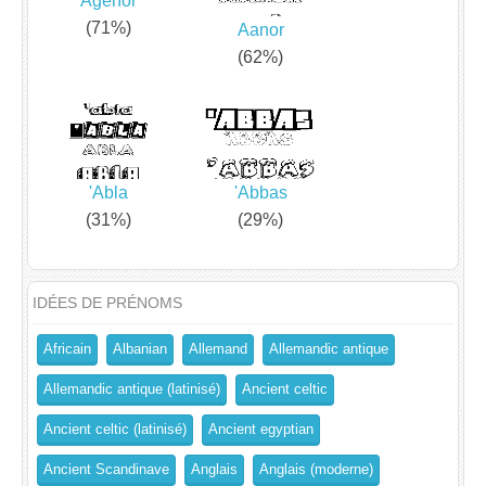
Agenor
(71%)
Aanor
(62%)
'Abla
'Abbas
(31%)
(29%)
IDÉES DE PRÉNOMS
Africain
Albanian
Allemand
Allemandic antique
Allemandic antique (latinisé)
Ancient celtic
Ancient celtic (latinisé)
Ancient egyptian
Ancient Scandinave
Anglais
Anglais (moderne)