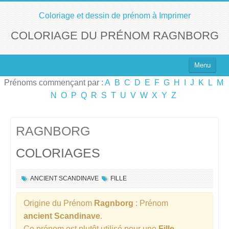
Coloriage et dessin de prénom à Imprimer
COLORIAGE DU PRÉNOM RAGNBORG
Menu
Prénoms commençant par :
A
B
C
D
E
F
G
H
I
J
K
L
M
Top 100 des Prénoms
N
O
P
Q
R
S
T
U
V
W
X
Y
Z
Prénoms Filles
Prénoms Garçons
RAGNBORG
COLORIAGES
Chercher un Prénom !
ANCIENT SCANDINAVE
FILLE
Origine du Prénom
Ragnborg
: Prénom
ancient Scandinave
.
Ce prénom est plutôt utilisé pour une
Fille
.