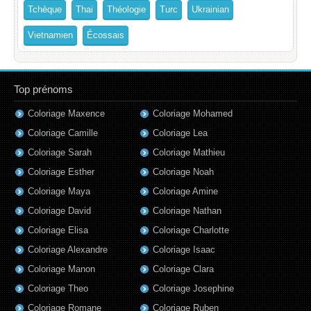
Tchèque
Thai
Théologie
Turc
Ukrainian
Vietnamien
Écossais
Top prénoms
Coloriage Maxence
Coloriage Mohamed
Coloriage Camille
Coloriage Lea
Coloriage Sarah
Coloriage Mathieu
Coloriage Esther
Coloriage Noah
Coloriage Maya
Coloriage Amine
Coloriage David
Coloriage Nathan
Coloriage Elisa
Coloriage Charlotte
Coloriage Alexandre
Coloriage Isaac
Coloriage Manon
Coloriage Clara
Coloriage Theo
Coloriage Josephine
Coloriage Romane
Coloriage Ruben