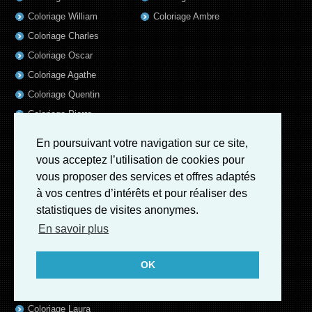
Coloriage William
Coloriage Ambre
Coloriage Charles
Coloriage Oscar
Coloriage Agathe
Coloriage Quentin
Coloriage Pierre
Coloriage Fatoumata
En poursuivant votre navigation sur ce site,
Coloriage Sofia
vous acceptez l’utilisation de cookies pour
Coloriage Adrien
vous proposer des services et offres adaptés
Coloriage Kevin
à vos centres d’intérêts et pour réaliser des
statistiques de visites anonymes.
Coloriage Elise
En savoir plus
Coloriage Sara
Coloriage Mathias
OK
Coloriage Joseph
Coloriage Robin
Coloriage Laura