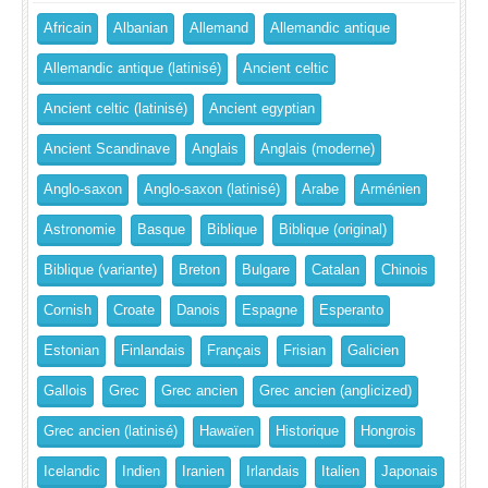
Africain
Albanian
Allemand
Allemandic antique
Allemandic antique (latinisé)
Ancient celtic
Ancient celtic (latinisé)
Ancient egyptian
Ancient Scandinave
Anglais
Anglais (moderne)
Anglo-saxon
Anglo-saxon (latinisé)
Arabe
Arménien
Astronomie
Basque
Biblique
Biblique (original)
Biblique (variante)
Breton
Bulgare
Catalan
Chinois
Cornish
Croate
Danois
Espagne
Esperanto
Estonian
Finlandais
Français
Frisian
Galicien
Gallois
Grec
Grec ancien
Grec ancien (anglicized)
Grec ancien (latinisé)
Hawaïen
Historique
Hongrois
Icelandic
Indien
Iranien
Irlandais
Italien
Japonais