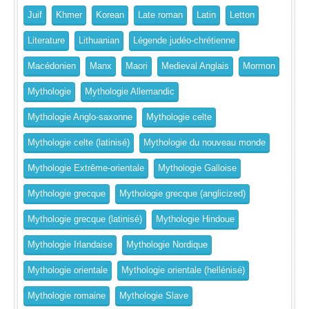
Juif
Khmer
Korean
Late roman
Latin
Letton
Literature
Lithuanian
Légende judéo-chrétienne
Macédonien
Manx
Maori
Medieval Anglais
Mormon
Mythologie
Mythologie Allemandic
Mythologie Anglo-saxonne
Mythologie celte
Mythologie celte (latinisé)
Mythologie du nouveau monde
Mythologie Extrême-orientale
Mythologie Galloise
Mythologie grecque
Mythologie grecque (anglicized)
Mythologie grecque (latinisé)
Mythologie Hindoue
Mythologie Irlandaise
Mythologie Nordique
Mythologie orientale
Mythologie orientale (hellénisé)
Mythologie romaine
Mythologie Slave