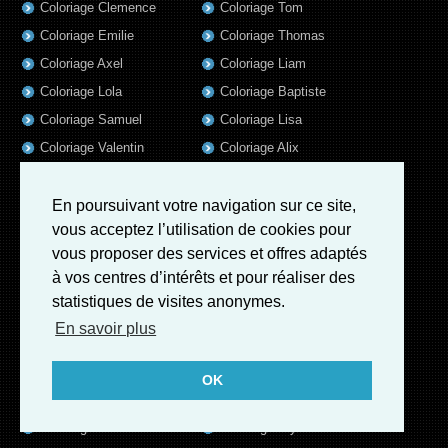
Coloriage Clemence
Coloriage Tom
Coloriage Emilie
Coloriage Thomas
Coloriage Axel
Coloriage Liam
Coloriage Lola
Coloriage Baptiste
Coloriage Samuel
Coloriage Lisa
Coloriage Valentin
Coloriage Alix
Coloriage Jules
Coloriage Mathis
Coloriage Romain
Coloriage Matthieu
En poursuivant votre navigation sur ce site,
vous acceptez l’utilisation de cookies pour
Coloriage Elsa
Coloriage Rose
vous proposer des services et offres adaptés
Coloriage Mila
Coloriage Luna
à vos centres d’intérêts et pour réaliser des
Coloriage Garance
Coloriage Jeanne
statistiques de visites anonymes.
Coloriage Victoire
Coloriage Guillaume
En savoir plus
Coloriage Eleonore
Coloriage Benjamin
Coloriage Marius
Coloriage Salome
OK
Coloriage Louis
Coloriage Matteo
Coloriage Ava
Coloriage Ulysse