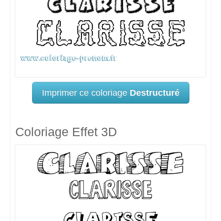
Imprimer ce coloriage
Destructuré
Coloriage Effet 3D