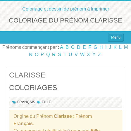
Coloriage et dessin de prénom à Imprimer
COLORIAGE DU PRÉNOM CLARISSE
Menu
Prénoms commençant par :
A
B
C
D
E
F
G
H
I
J
K
L
M
Top 100 des Prénoms
N
O
P
Q
R
S
T
U
V
W
X
Y
Z
Prénoms Filles
Prénoms Garçons
CLARISSE
COLORIAGES
Chercher un Prénom !
FRANÇAIS
FILLE
Origine du Prénom
Clarisse
: Prénom
Français
.
Ce prénom est plutôt utilisé pour une
Fille
.