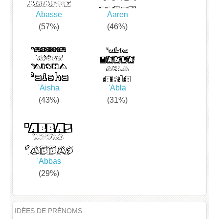
Abasse
Aaren
(57%)
(46%)
'Aisha
'Abla
(43%)
(31%)
'Abbas
(29%)
IDÉES DE PRÉNOMS