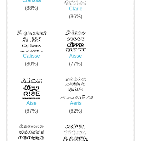
Clarissa
(88%)
Clarie
(86%)
Calisse
Aisse
(80%)
(77%)
Aise
Aeris
(67%)
(62%)